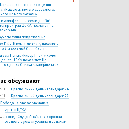
 Ганчаренко — о повреждении
а: «Надеюсь, ничего серьезного.
чего не могу сказать»
 и Акинфеев – короли дерби!
ак» проиграл ЦСКА, несмотря на
Кокорина
Фукс получил повреждение
о Гайч: В команде сразу начались
 что Дивеев мой брат-близнец
де ла Пенья: «Ривер Плейт» хочет
 денег. ЦСКА пока ждет. Не
, что сделка близка к завершению»
020 Химки — ЦСКА — 0:2. Обзор
час обсуждают
 матч сезона в РПЛ —
нейшая победа ЦСКА. Гончаренко
ch61
→
Красно-синий день календаря: 24
л 11 россиян в старте
ch61
→
Красно-синий день календаря: 27
нко — о Гайче: «Если покупаем за
→
Победа на глазах Авеланжа
 деньги, значит, рассчитываем как
овного форварда»
→
Иртыш ЦСКА
енко: «Влашича сложно заменить,
→
Леонид Слуцкий: «У меня хорошая
аеву и Дзагоеву сегодня это
 – соответствующая уровню и задачам
ь»