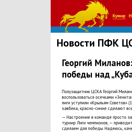
Кумир
Н
Новости ПФК Ц
Георгий Миланов:
победы над „Куб
Полузащитник ЦСКА Георгий Милан
воспользоваться осечками
«
Зенита»
лиги уступили
«
Крыльям Советов»
(
1
хавбека
,
красно-синие сделают вс
— Настроение в команде просто з
турнир Лиги чемпионов, — приводи
сделаем для победы. Надеюсь
,
кач