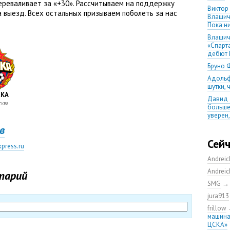
реваливает за «+30». Рассчитываем на поддержку
Виктор
 выезд. Всех остальных призываем поболеть за нас
Влашич
Пока ни
Влашич
«Спарт
дебют 
Бруно 
Адольф
шутки,
КА
Давид 
ква
больше
уверен
в
08.08.2
матча
Сей
press.ru
Первый
уверен
Andrei
выпусти
Andrei
тарий
Ганчаре
SMG
большие
на осн
jura913
Ганчар
frillow
но Куч
машина
удалос
ЦСКА»