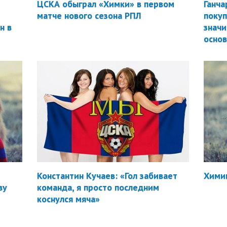
ЦСКА обыграл «Химки» в первом
Ганча
матче нового сезона РПЛ
покуп
н в
значи
осно
Константин Кучаев: «Гол забивает
Химик
ву
команда, я просто последним
коснулся мяча»