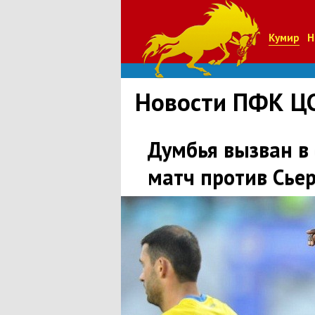
Кумир
Н
Новости ПФК Ц
Думбья вызван в
матч против Сье