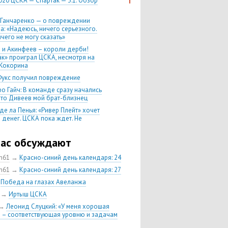
020 ЦСКА — Спартак — 3:1. Обзор
 Ганчаренко — о повреждении
а: «Надеюсь, ничего серьезного.
чего не могу сказать»
 и Акинфеев – короли дерби!
ак» проиграл ЦСКА, несмотря на
Кокорина
Фукс получил повреждение
о Гайч: В команде сразу начались
 что Дивеев мой брат-близнец
де ла Пенья: «Ривер Плейт» хочет
 денег. ЦСКА пока ждет. Не
, что сделка близка к завершению»
020 Химки — ЦСКА — 0:2. Обзор
час обсуждают
ch61
→
Красно-синий день календаря: 24
 матч сезона в РПЛ —
нейшая победа ЦСКА. Гончаренко
ch61
→
Красно-синий день календаря: 27
л 11 россиян в старте
→
Победа на глазах Авеланжа
нко — о Гайче: «Если покупаем за
→
Иртыш ЦСКА
 деньги, значит, рассчитываем как
овного форварда»
→
Леонид Слуцкий: «У меня хорошая
 – соответствующая уровню и задачам
енко: «Влашича сложно заменить,
аеву и Дзагоеву сегодня это