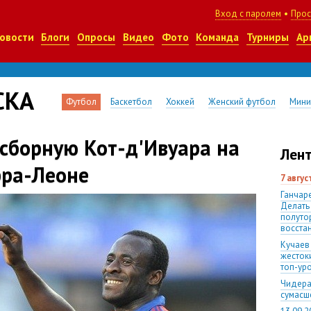
Вход с паролем
•
Прос
овости
Блоги
Опросы
Видео
Фото
Команда
Турниры
Ар
СКА
Футбол
Баскетбол
Хоккей
Женский футбол
Мини
 сборную Кот-д'Ивуара на
Лент
рра-Леоне
7 авгу
Ганчаре
Делать
полуто
восста
Кучаев
жесток
топ-ур
Чидера
сумас