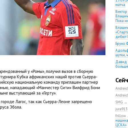
13.09.2
матча
Виктор
Влашич
Пока ни
Влашич
«Спарт
дебют 
Бруно 
Адольф
шутки,
Давид 
больше
арендованный у «Ромы», получил вызов в сборную
уверен
 турнира Кубка африканских наций против Сьерра-
08.08.2
Сей
рийскую национальную команду приглашен партнер
матча
инью
,
нападающий
«
Манчестер Сити» Вилфрид Бони
Andrei
Первый
ныне выступающий за «Герту».
уверен
Andrei
выпусти
 городе Лагос
,
так как Сьерра-Леоне запрещено
SMG
Ганчаре
руса Эбола.
jura913
большие
на осн
frillow
машина
Ганчар
ЦСКА»
но Куч