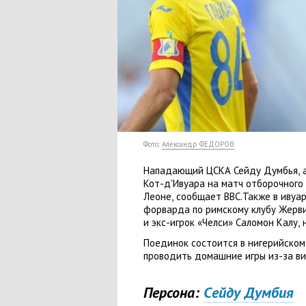
Фото:
Александр ФЕДОРОВ
Нападающий ЦСКА Сейду Думбья
,
Кот-д'Ивуара на матч отборочного
Леоне
,
сообщает
BBC.
Также в ивуа
форварда по римскому клубу Жерв
и экс-игрок
«
Челси» Саломон Калу
,
Поединок состоится в нигерийском
проводить домашние игры из-за ви
Персона:
Cейду Думбия