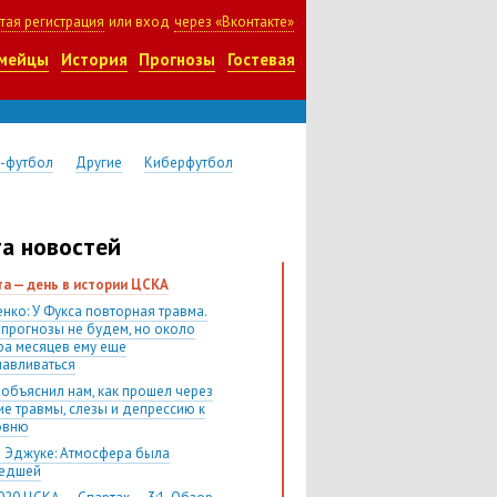
тая регистрация
или вход
через «Вконтакте»
мейцы
История
Прогнозы
Гостевая
-футбол
Другие
Киберфутбол
а новостей
ста — день в истории ЦСКА
нко: У Фукса повторная травма.
 прогнозы не будем, но около
ра месяцев ему еще
навливаться
 объяснил нам, как прошел через
ие травмы, слезы и депрессию к
овню
 Эджуке: Атмосфера была
шедшей