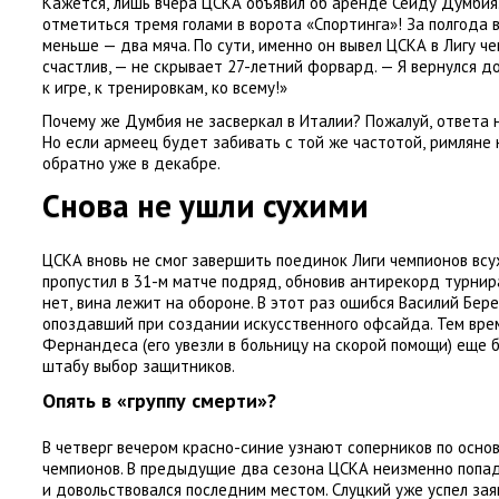
Кажется
,
лишь вчера ЦСКА объявил об аренде Сейду Думбия.
отметиться тремя голами в ворота
«
Спортинга»! За полгода 
меньше — два мяча. По сути
,
именно он вывел ЦСКА в Лигу че
счастлив, — не скрывает 27-летний форвард. — Я вернулся д
к игре
,
к тренировкам
,
ко всему!»
Почему же Думбия не засверкал в Италии? Пожалуй
,
ответа 
Но если армеец будет забивать с той же частотой
,
римляне 
обратно уже в декабре.
Снова не ушли сухими
ЦСКА вновь не смог завершить поединок Лиги чемпионов всу
пропустил в 31-м матче подряд
,
обновив антирекорд турнира
нет
,
вина лежит на обороне. В этот раз ошибся Василий Бер
опоздавший при создании искусственного офсайда. Тем вр
Фернандеса
(
его увезли в больницу на скорой помощи) еще
штабу выбор защитников.
Опять в «группу смерти»?
В четверг вечером красно-синие узнают соперников по осно
чемпионов. В предыдущие два сезона ЦСКА неизменно попад
и довольствовался последним местом. Слуцкий уже успел зая