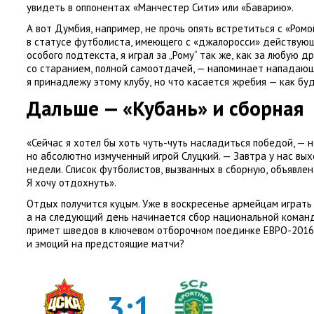
увидеть в оппонентах
«
Манчестер Сити» или
«
Баварию».
А вот Думбия
,
например
,
не прочь опять встретиться с «Ромо
в статусе футболиста
,
имеющего с «джалоросси» действующ
особого подтекста
,
я играл за „Рому“ так же
,
как за любую д
со старанием
,
полной самоотдачей, — напоминает нападающ
я принадлежу этому клубу
,
но что касается жребия — как бу
Дальше — «Кубань» и сборная
«Сейчас я хотел бы хоть чуть-чуть насладиться победой, — 
но абсолютно измученный игрой Слуцкий. — Завтра у нас вы
недели. Список футболистов
,
вызванных в сборную
,
объявлен
Я хочу отдохнуть».
Отдых получится куцым. Уже в воскресенье армейцам играть
а на следующий день начинается сбор национальной коман
примет шведов в ключевом отборочном поединке ЕВРО-2016.
и эмоций на предстоящие матчи?
3:1