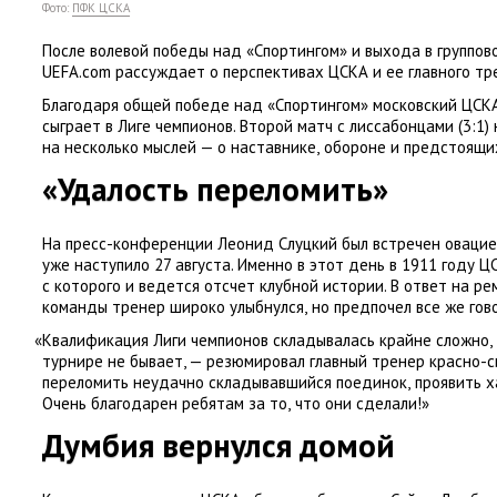
Фото:
ПФК ЦСКА
После волевой победы над
«
Спортингом» и выхода в группов
UEFA.com рассуждает о перспективах ЦСКА и ее главного тр
Благодаря общей победе над
«
Спортингом» московский ЦСК
сыграет в Лиге чемпионов. Второй матч с лиссабонцами
(
3:1)
на несколько мыслей — о наставнике
,
обороне и предстоящи
«Удалость переломить»
На пресс-конференции Леонид Слуцкий был встречен овацией
уже наступило 27 августа. Именно в этот день в 1911 году 
с которого и ведется отсчет клубной истории. В ответ на р
команды тренер широко улыбнулся
,
но предпочел все же гово
«
Квалификация Лиги чемпионов складывалась крайне сложно
,
турнире не бывает, — резюмировал главный тренер красно-с
переломить неудачно складывавшийся поединок
,
проявить 
Очень благодарен ребятам за то
,
что они сделали!»
Думбия вернулся домой