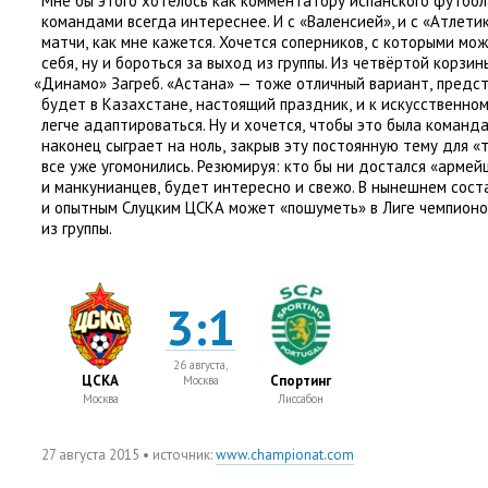
Мне бы этого хотелось как комментатору испанского футбола
командами всегда интереснее. И с «Валенсией», и с «Атлети
матчи
,
как мне кажется. Хочется соперников
,
с которыми мож
себя
,
ну и бороться за выход из группы. Из четвёртой корзин
«
Динамо» Загреб. «Астана» — тоже отличный вариант
,
предс
будет в Казахстане
,
настоящий праздник
,
и к искусственно
легче адаптироваться. Ну и хочется
,
чтобы это была команд
наконец сыграет на ноль
,
закрыв эту постоянную тему для
«
все уже угомонились. Резюмируя: кто бы ни достался
«
армейц
и манкунианцев
,
будет интересно и свежо. В нынешнем сост
и опытным Слуцким ЦСКА может
«
пошуметь» в Лиге чемпионо
из группы.
3:1
26 августа,
ЦСКА
Спортинг
Москва
Москва
Лиссабон
27 августа 2015
• источник:
www.championat.com