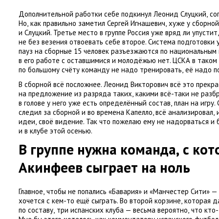
Дополнительной работки себе подкинул Леонид Слуцкий
,
со
Но
,
как правильно заметил
Сергей Игнашевич
,
хуже у сборной
и Слуцкий. Третье место в группе Россия уже вряд ли упустит
,
не без везения отвоевать себе второе. Система подготовки
пауз на сборные 15 человек разъезжаются по национальным
в его работе с оставшимися и молодёжью нет. ЦСКА в таком
по большому счёту команду не надо тренировать
,
её надо п
В сборной всё посложнее. Леонид Викторович всё это прекр
на предложение из разряда таких
,
какими всё-таки не разб
в голове у него уже есть определённый состав
,
план на игру.
следил за сборной и во времена Капелло
, всё анализировал
,
идеи
,
своё видение. Так что пожелаю ему не надорваться и 
и в клубе этой осенью.
В группе нужна команда
,
с кот
Акинфеев сыграет на ноль
Главное
,
чтобы не попались
«
Бавария» и «Манчестер Сити» —
хочется с кем-то ещё сыграть. Во второй корзине
,
которая д
по составу
,
три испанских клуба — весьма вероятно
,
что кто-