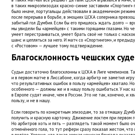
в таких микроэпизодах красно-синие заставили
«
Спортинг» 
было иначе
,
португальцы действовали в академичном режим
после перерыва в борьбе
,
в эмоциях ЦСКА соперника превзош
забитый гол Думбия. Если бы его пришлось ждать долго — вр
мы увидели бы «армейцев» с такими горящими глазами. Но ч
умеет перестраиваться
,
умеет брать своё не только с наско
шанс и цепляться за него. И матч со «Спортингом», и предыд
с «Ростовом» — лучшее тому подтверждение.
Благосклонность чешских суд
Судьи достаточно благосклонны к ЦСКА в Лиге чемпионов. Та
и в первом матче в Лиссабоне
,
когда арбитр не заметил игру
что результативных ошибок в пользу
«
армейцев» хватало. Но
особенного — должны же и в нашу пользу ошибаться. У нас к
в Европе судят иначе
,
чем в России. Это не так
,
конечно
,
и хв
пользу
,
и не в нашу.
Если говорить по конкретным эпизодам
,
то за отмашку Думб
получить и красную карточку. Движение локтем при первом г
Но арбитров хоть и пять — разглядеть такой момент было оч
отменённого гола
,
то тут рефери сразу показал жестом
,
что 
в полёте. Хорошо
,
что такая зоркая чешская бригада оказала