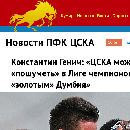
Кумир
Новости
Блоги
Опросы
Новости ПФК ЦСКА
Футбол
Б
Константин Генич: «ЦСКА мо
«пошуметь» в Лиге чемпионов
«золотым» Думбия»