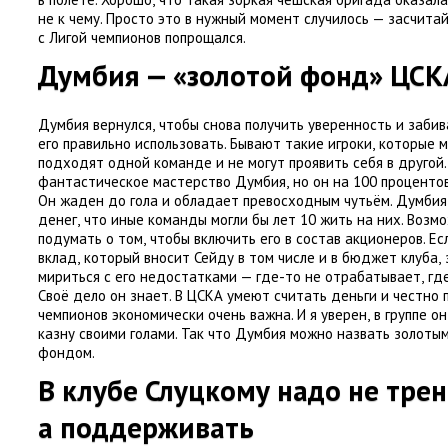
не к чему. Просто это в нужный момент случилось — засчитай
с Лигой чемпионов попрощался.
Думбия — «золотой фонд» ЦСК
Думбия вернулся
,
чтобы снова получить уверенность и забив
его правильно использовать. Бывают такие игроки
,
которые 
подходят одной команде и не могут проявить себя в другой.
фантастическое мастерство Думбия
,
но он на 100 проценто
Он жаден до гола и обладает превосходным чутьём. Думбия
денег
,
что иные команды могли бы лет 10 жить на них. Возм
подумать о том
,
чтобы включить его в состав акционеров. Ес
вклад
,
который вносит Сейду в том числе и в бюджет клуба
,
мириться с его недостатками — где-то не отрабатывает
,
гд
Своё дело он знает. В ЦСКА умеют считать деньги и честно
чемпионов экономически очень важна. И я уверен
,
в группе о
казну своими голами. Так что Думбия можно назвать золотым
фондом.
В клубе Слуцкому надо не тре
а поддерживать