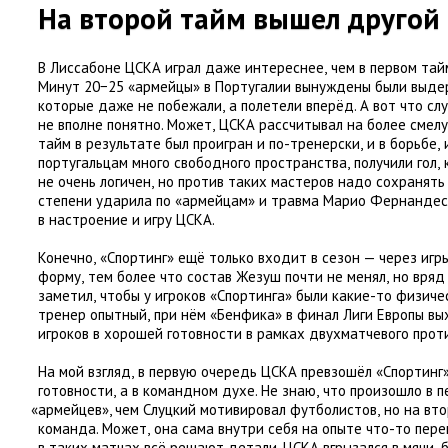
На второй тайм вышел другой
В Лиссабоне ЦСКА играл даже интереснее
,
чем в первом тай
Минут 20−25 «армейцы» в Португалии вынуждены были выде
которые даже не побежали
,
а полетели вперёд. А вот что сл
не вполне понятно. Может
,
ЦСКА рассчитывал на более смелу
тайм в результате был проигран и по-тренерски
,
и в борьбе
,
португальцам много свободного пространства
,
получили гол
,
не очень логичен
,
но против таких мастеров надо сохранять
степени ударила по «армейцам» и травма
Марио Фернандес
в настроение и игру ЦСКА.
Конечно
,
«Спортинг» ещё только входит в сезон — через игр
форму
,
тем более что состав Жезуш почти не менял
,
но вряд
заметил
,
чтобы у игроков
«
Спортинга» были какие-то физиче
тренер опытный
,
при нём
«
Бенфика» в финал Лиги Европы в
игроков в хорошей готовности в рамках двухматчевого прот
На мой взгляд
,
в первую очередь ЦСКА превзошёл
«
Спортинг
готовности
,
а в командном духе. Не знаю
,
что произошло в п
«
армейцев», чем Слуцкий мотивировал футболистов
,
но на вт
команда. Может
,
она сама внутри себя на опыте что-то пере
в таких матчах всё решают детали. ЦСКА вгрызался в мячи
,