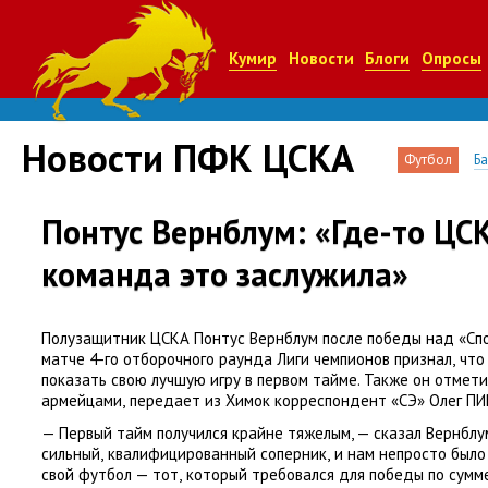
Кумир
Новости
Блоги
Опросы
Новости ПФК ЦСКА
Футбол
Б
Понтус Вернблум: «Где-то ЦСК
команда это заслужила»
Полузащитник ЦСКА Понтус Вернблум после победы над
«
Сп
матче 4-го отборочного раунда Лиги чемпионов признал
,
что
показать свою лучшую игру в первом тайме. Также он отмет
армейцами
,
передает из Химок корреспондент
«
СЭ» Олег П
— Первый тайм получился крайне тяжелым, — сказал Вернблум
сильный
,
квалифицированный соперник
,
и нам непросто было
свой футбол — тот
,
который требовался для победы по сумм