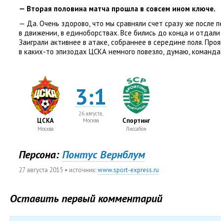
— Вторая половина матча прошла в совсем ином ключе.
— Да. Очень здорово
,
что мы сравняли счет сразу же после 
в движении
,
в единоборствах. Все бились до конца и отдали 
Заиграли активнее в атаке
,
собраннее в середине поля. Проя
в каких-то эпизодах ЦСКА немного повезло
,
думаю
,
команда 
3:1
26 августа,
ЦСКА
Спортинг
Москва
Москва
Лиссабон
Персона:
Понтус Вернблум
27 августа 2015
• источник:
www.sport-express.ru
Оставить первый комментарий