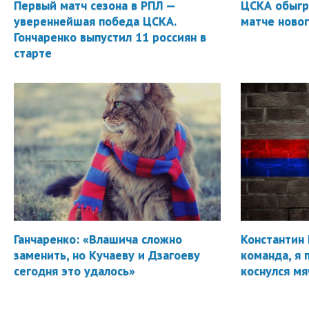
Первый матч сезона в РПЛ —
ЦСКА обыгр
увереннейшая победа ЦСКА.
матче новог
Гончаренко выпустил 11 россиян в
старте
Ганчаренко: «Влашича сложно
Константин 
заменить, но Кучаеву и Дзагоеву
команда, я 
сегодня это удалось»
коснулся мя