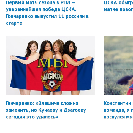
Первый матч сезона в РПЛ —
ЦСКА обыгр
увереннейшая победа ЦСКА.
матче новог
Гончаренко выпустил 11 россиян в
старте
Ганчаренко: «Влашича сложно
Константин 
заменить, но Кучаеву и Дзагоеву
команда, я 
сегодня это удалось»
коснулся мя