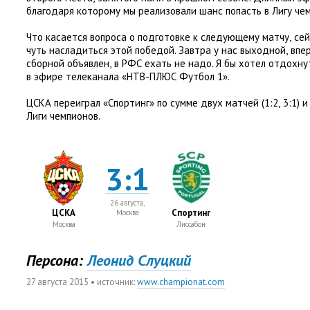
благодаря которому мы реализовали шанс попасть в Лигу че
Что касается вопроса о подготовке к следующему матчу
,
сей
чуть насладиться этой победой. Завтра у нас выходной
,
впе
сборной объявлен
,
в РФС ехать не надо. Я бы хотел отдохнут
в эфире телеканала
«
НТВ-ПЛЮС Футбол 1».
ЦСКА переиграл
«
Спортинг» по сумме двух матчей
(
1:2
,
3:1) 
Лиги чемпионов.
3:1
26 августа,
ЦСКА
Спортинг
Москва
Москва
Лиссабон
Персона:
Леонид Слуцкий
27 августа 2015
• источник:
www.championat.com