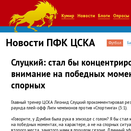
Кумир
Новости
Блоги
Опросы
Новости ПФК ЦСКА
Футбол
Б
Слуцкий: стал бы концентрир
внимание на победных момент
спорных
Главный тренер ЦСКА Леонид Слуцкий прокомментировал рез
раунда плей-офф Лиги чемпионов против
«
Спортинга»
(
3:1).
«Говорите
,
у Думбия была рука в эпизоде с голом? Я бы ста
на победных моментах
,
на характере
,
а не на спорных ситуа
второго места
,
занятого нами в прошлом сезоне. Длинный э