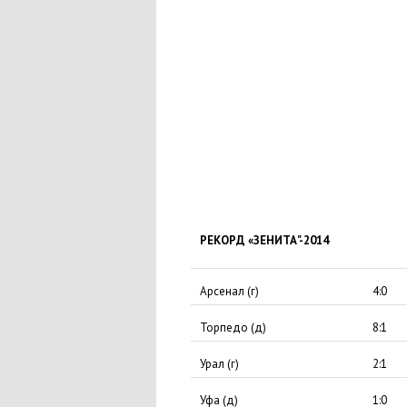
РЕКОРД
«
ЗЕНИТА"-2014
Арсенал
(
г)
4:0
Торпедо
(
д)
8:1
Урал
(
г)
2:1
Уфа
(
д)
1:0