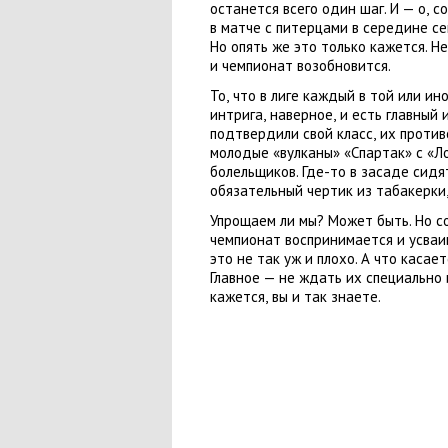
останется всего один шаг. И — о
,
со
в матче с питерцами в середине се
Но опять же это только кажется. Н
и чемпионат возобновится.
То
,
что в лиге каждый в той или ин
интрига
,
наверное
,
и есть главный
подтвердили свой класс
,
их против
молодые
«
вулканы» «Спартак» с «Л
болельщиков. Где-то в засаде сидя
обязательный чертик из табакерки
Упрощаем ли мы? Может быть. Но с
чемпионат воспринимается и усваив
это не так уж и плохо. А что касае
Главное — не ждать их специально 
кажется
,
вы и так знаете.