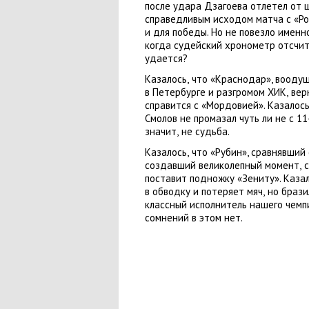
после удара Дзагоева отлетел от 
справедливым исходом матча с «Ро
и для победы. Но не повезло именн
когда судейский хронометр отсчит
удается?
Казалось
,
что
«
Краснодар», вооду
в Петербурге и разгромом ХИК
,
вер
справится с «Мордовией». Казалось
Смолов не промазал чуть ли не с 1
значит
,
не судьба.
Казалось
,
что
«
Рубин», сравнявший 
создавший великолепный момент
,
поставит подножку
«
Зениту». Каза
в обводку и потеряет мяч
,
но брази
классный исполнитель нашего чемп
сомнений в этом нет.