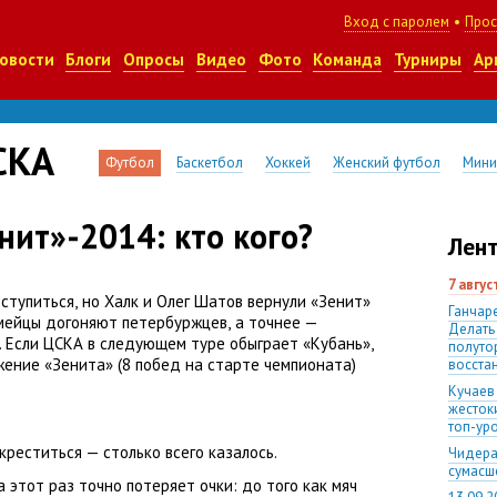
Вход с паролем
•
Прос
овости
Блоги
Опросы
Видео
Фото
Команда
Турниры
Ар
СКА
Футбол
Баскетбол
Хоккей
Женский футбол
Мини
ит»-2014: кто кого?
Лент
7 авгу
оступиться
,
но Халк и Олег Шатов вернули
«
Зенит»
Ганчаре
мейцы догоняют петербуржцев
,
а точнее —
Делать
. Если ЦСКА в следующем туре обыграет
«
Кубань»,
полуто
жение
«
Зенита»
(
8 побед на старте чемпионата)
восста
Кучаев
жесток
топ-ур
креститься — столько всего казалось.
Чидера
сумас
 этот раз точно потеряет очки: до того как мяч