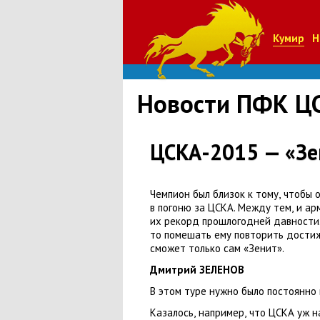
Кумир
Н
Новости ПФК Ц
ЦСКА-2015 — «Зен
Чемпион был близок к тому
,
чтобы 
в погоню за ЦСКА. Между тем
,
и ар
их рекорд прошлогодней давности
то помешать ему повторить дости
сможет только сам
«
Зенит».
Дмитрий ЗЕЛЕНОВ
В
э
том туре нужно было постоянно 
Казалось
,
например
,
что ЦСКА уж на