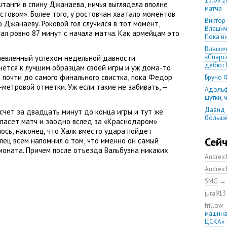
13.09.2
штанги в спину Джанаева
,
ничья выглядела вполне
матча
стовом». Более того
,
у ростовчан хватало моментов
Виктор
о Джанаеву. Роковой гол случился в тот момент
,
Влашич
ал ровно 87 минут с начала матча. Как армейцам это
Пока ни
Влашич
«Спарт
шевленный успехом недельной давности
дебют 
нется к лучшим образцам своей игры и уж дома-то
 почти до самого финального свистка
,
пока Федор
Бруно 
1-метровой отметки. Уж если такие не забивать, —
Адольф
шутки,
Давид 
счет за двадцать минут до конца игры и тут же
больше
спасет матч и заодно вслед за «Краснодаром»
уверен
лось
,
наконец
,
что Халк вместо удара пойдет
08.08.2
Сей
лец всем напомнил о том
,
что именно он самый
матча
ионата. Причем после отъезда Вальбуэна никаких
Andrei
Первый
уверен
Andrei
выпусти
SMG
Ганчаре
jura913
большие
на осн
frillow
машина
Ганчар
ЦСКА»
но Куч