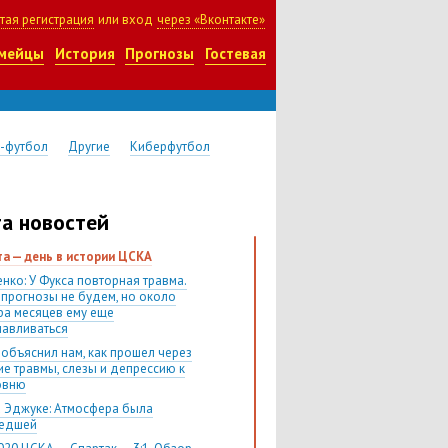
тая регистрация
или вход
через «Вконтакте»
мейцы
История
Прогнозы
Гостевая
-футбол
Другие
Киберфутбол
а новостей
ста — день в истории ЦСКА
нко: У Фукса повторная травма.
 прогнозы не будем, но около
ра месяцев ему еще
навливаться
 объяснил нам, как прошел через
ие травмы, слезы и депрессию к
овню
 Эджуке: Атмосфера была
шедшей