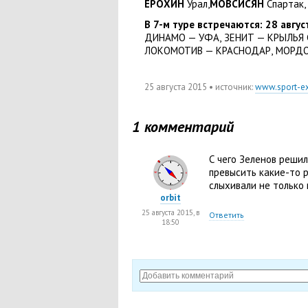
ЕРОХИН
Урал,
МОВСИСЯН
Спартак
,
В 7-м туре встречаются:
28 авгус
ДИНАМО — УФА
,
ЗЕНИТ — КРЫЛЬЯ
ЛОКОМОТИВ — КРАСНОДАР
,
МОРДО
25 августа 2015
• источник:
www.sport-ex
1 комментарий
С чего Зеленов решил
превысить какие-то 
слыхивали не только
orbit
25 августа 2015, в
Ответить
18:50