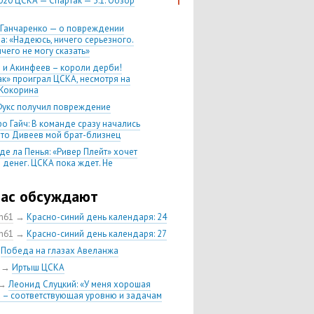
020 ЦСКА — Спартак — 3:1. Обзор
 Ганчаренко — о повреждении
а: «Надеюсь, ничего серьезного.
чего не могу сказать»
 и Акинфеев – короли дерби!
ак» проиграл ЦСКА, несмотря на
Кокорина
Фукс получил повреждение
о Гайч: В команде сразу начались
 что Дивеев мой брат-близнец
де ла Пенья: «Ривер Плейт» хочет
 денег. ЦСКА пока ждет. Не
, что сделка близка к завершению»
020 Химки — ЦСКА — 0:2. Обзор
час обсуждают
ch61
→
Красно-синий день календаря: 24
 матч сезона в РПЛ —
нейшая победа ЦСКА. Гончаренко
ch61
→
Красно-синий день календаря: 27
л 11 россиян в старте
→
Победа на глазах Авеланжа
нко — о Гайче: «Если покупаем за
→
Иртыш ЦСКА
 деньги, значит, рассчитываем как
овного форварда»
→
Леонид Слуцкий: «У меня хорошая
 – соответствующая уровню и задачам
енко: «Влашича сложно заменить,
аеву и Дзагоеву сегодня это