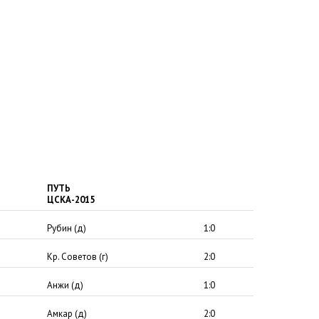
ПУТЬ
ЦСКА-2015
Рубин
(
д)
1:0
Кр. Советов
(
г)
2:0
Анжи
(
д)
1:0
Амкар
(
д)
2:0