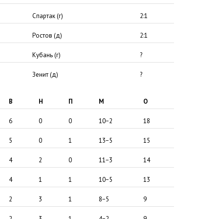
Спартак
(
г)
2:1
Ростов
(
д)
2:1
Кубань
(
г)
?
Зенит
(
д)
?
В
Н
П
М
О
6
0
0
10−2
18
5
0
1
13−5
15
4
2
0
11−3
14
4
1
1
10−5
13
2
3
1
8−5
9
2
3
1
4−2
9