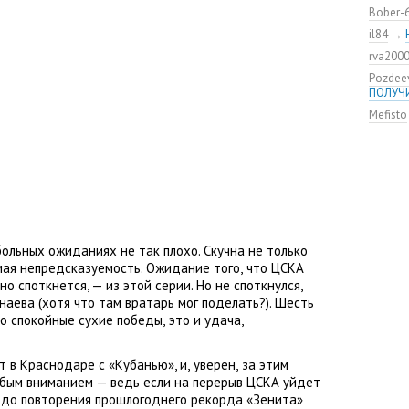
удалос
Bober-
Констан
il84
→
команд
rva200
мяча»
Pozdee
ЦСКА о
ПОЛУЧ
нового
Mefisto
Адольф
ЦСКА
ВЭБ по
этому?
Джоке
ЦСКА —
Не уво
ольных ожиданиях не так плохо. Скучна не только
мая непредсказуемость. Ожидание того
,
что ЦСКА
о споткнется, — из этой серии. Но не споткнулся
,
анаева
(
хотя что там вратарь мог поделать?). Шесть
ко спокойные сухие победы
,
это и удача
,
 в Краснодаре с «Кубанью», и
,
уверен
,
за этим
обым вниманием — ведь если на перерыв ЦСКА уйдет
 до повторения прошлогоднего рекорда
«
Зенита»