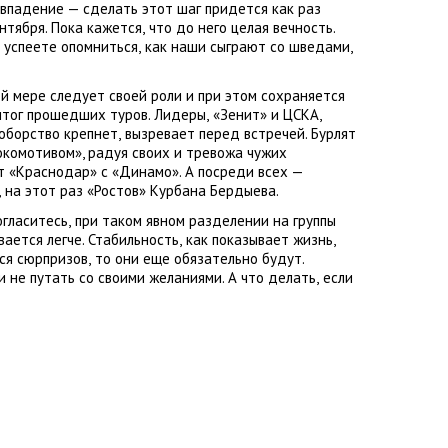
впадение — сделать этот шаг придется как раз
нтября. Пока кажется
,
что до него целая вечность.
е успеете опомниться
,
как наши сыграют со шведами
,
ой мере следует своей роли и при этом сохраняется
 итог прошедших туров. Лидеры
,
«Зенит» и ЦСКА
,
оборство крепнет
,
вызревает перед встречей. Бурлят
окомотивом», радуя своих и тревожа чужих
т
«
Краснодар» с «Динамо». А посреди всех —
,
на этот раз
«
Ростов» Курбана Бердыева.
огласитесь
,
при таком явном разделении на группы
ается легче. Стабильность
,
как показывает жизнь
,
тся сюрпризов
,
то они еще обязательно будут.
и не путать со своими желаниями. А что делать
,
если