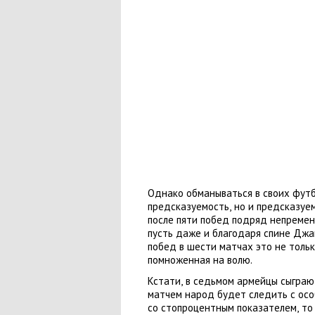
Однако обманываться в своих футб
предсказуемость
,
но и предсказуе
после пяти побед подряд непременн
пусть даже и благодаря спине Дж
побед в шести матчах это не толь
помноженная на волю.
Кстати
,
в седьмом армейцы сыграют
матчем народ будет следить с ос
со стопроцентным показателем
,
то