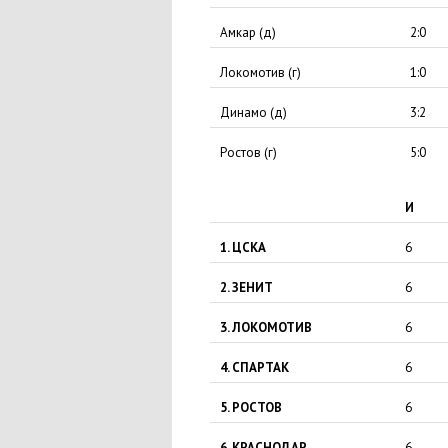
Амкар
(
д)
2:0
Локомотив
(
г)
1:0
Динамо
(
д)
3:2
Ростов
(
г)
5:0
И
1. ЦСКА
6
2. ЗЕНИТ
6
3. ЛОКОМОТИВ
6
4. СПАРТАК
6
5. РОСТОВ
6
6. КРАСНОДАР
6