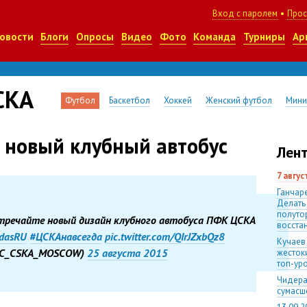
Вход с паролем
•
Прос
овости
Блоги
Опросы
Видео
Фото
Команда
Турниры
Ар
СКА
Футбол
Баскетбол
Хоккей
Женский футбол
Мини
 новый клубный автобус
Лент
7 авгу
Ганчаре
Делать
полуто
тречайте новый дизайн клубного автобуса ПФК ЦСКА
восста
dasRU
#ЦСКАнавсегда
pic.twitter.com/QIrJZxbQz8
Кучаев
C_CSKA_MOSCOW)
25 августа 2015
жесток
топ-ур
Чидера
сумас