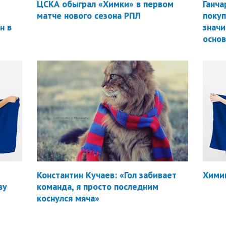
ЦСКА обыграл «Химки» в первом
Ганча
матче нового сезона РПЛ
покуп
н в
значи
осно
Константин Кучаев: «Гол забивает
Химик
ву
команда, я просто последним
коснулся мяча»