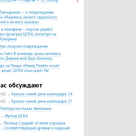
020 ЦСКА — Спартак — 3:1. Обзор
 Ганчаренко — о повреждении
а: «Надеюсь, ничего серьезного.
чего не могу сказать»
 и Акинфеев – короли дерби!
ак» проиграл ЦСКА, несмотря на
Кокорина
Фукс получил повреждение
о Гайч: В команде сразу начались
 что Дивеев мой брат-близнец
де ла Пенья: «Ривер Плейт» хочет
 денег. ЦСКА пока ждет. Не
, что сделка близка к завершению»
020 Химки — ЦСКА — 0:2. Обзор
час обсуждают
ch61
→
Красно-синий день календаря: 24
 матч сезона в РПЛ —
нейшая победа ЦСКА. Гончаренко
ch61
→
Красно-синий день календаря: 27
л 11 россиян в старте
→
Победа на глазах Авеланжа
нко — о Гайче: «Если покупаем за
→
Иртыш ЦСКА
 деньги, значит, рассчитываем как
овного форварда»
→
Леонид Слуцкий: «У меня хорошая
 – соответствующая уровню и задачам
енко: «Влашича сложно заменить,
аеву и Дзагоеву сегодня это