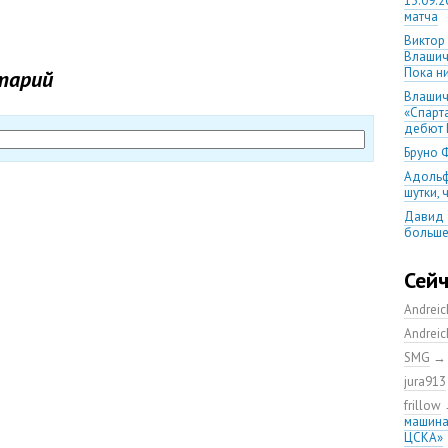
13.09.2
матча
Виктор
Влашич
Пока ни
тарий
Влашич
«Спарт
дебют 
Бруно 
Адольф
шутки,
Давид 
больше
уверен
08.08.2
Сей
матча
Andrei
Первый
уверен
Andrei
выпусти
SMG
Ганчаре
jura913
большие
на осн
frillow
машина
Ганчар
ЦСКА»
но Куч