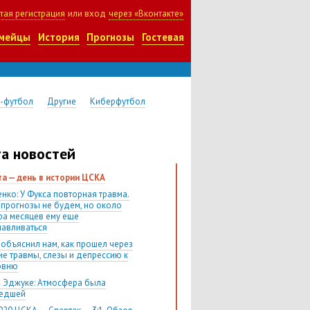
тая регистрация
или вход
через «Вконтакте»
мейцы
История
Прогнозы
Гостевая
-футбол
Другие
Киберфутбол
а новостей
ста — день в истории ЦСКА
нко: У Фукса повторная травма.
 прогнозы не будем, но около
ра месяцев ему еще
навливаться
 объяснил нам, как прошел через
ие травмы, слезы и депрессию к
овню
 Эджуке: Атмосфера была
шедшей