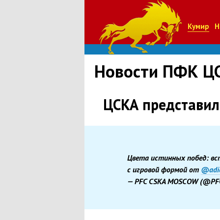
Кумир
Н
Новости ПФК Ц
ЦСКА представил
Цвета истинных побед: вс
с игровой формой от
@adi
— PFC CSKA MOSCOW
(
@PF