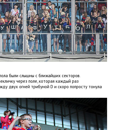
пола были слышны с ближайших секторов.
екличку через поле
,
которая каждый раз
ду двух огней трибуной D и скоро попросту тонула