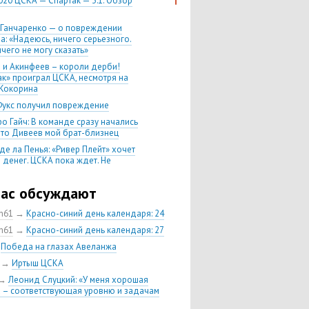
020 ЦСКА — Спартак — 3:1. Обзор
 Ганчаренко — о повреждении
а: «Надеюсь, ничего серьезного.
чего не могу сказать»
 и Акинфеев – короли дерби!
ак» проиграл ЦСКА, несмотря на
Кокорина
Фукс получил повреждение
о Гайч: В команде сразу начались
 что Дивеев мой брат-близнец
де ла Пенья: «Ривер Плейт» хочет
 денег. ЦСКА пока ждет. Не
, что сделка близка к завершению»
020 Химки — ЦСКА — 0:2. Обзор
час обсуждают
ch61
→
Красно-синий день календаря: 24
 матч сезона в РПЛ —
нейшая победа ЦСКА. Гончаренко
ch61
→
Красно-синий день календаря: 27
л 11 россиян в старте
→
Победа на глазах Авеланжа
нко — о Гайче: «Если покупаем за
→
Иртыш ЦСКА
 деньги, значит, рассчитываем как
овного форварда»
→
Леонид Слуцкий: «У меня хорошая
 – соответствующая уровню и задачам
енко: «Влашича сложно заменить,
аеву и Дзагоеву сегодня это