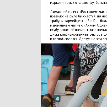
маркетинговых отделов футбольных
Домашний матч с «Ростовом» дал 
правило: не было бы счастья
,
да нес
трибуны
«
армейцев» — B и D —
был
в домашнем матче с «Анжи»
. Одна
клубу запасной вариант заполнени
дисквалифицированные сектора дл
и воспользовался. Доступ на эти с