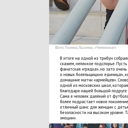
Фото: Полина Лысенко
,
«Чемпионат»
В итоге на одной из трибун собрал
скажем
,
неплохое подспорье. Пусть
фанатская
«
грядка», но зато очен
о новых болельщицких единицах
,
к
домашние матчи
«
армейцев». Слов
одной из московских школ
,
которая
благодаря нашей большой подруге
Сама я человек далёкий от футбола
более подрастает новое поколени
отличный шанс для женщин с детьм
безопасности на высоком уровне. Т
эмоции».