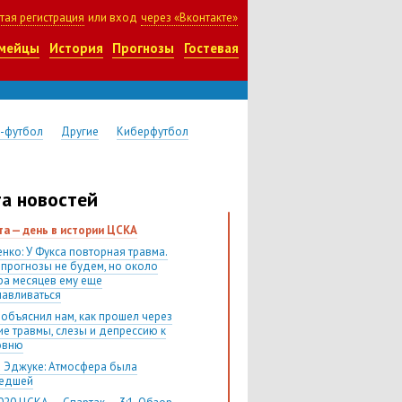
тая регистрация
или вход
через «Вконтакте»
мейцы
История
Прогнозы
Гостевая
-футбол
Другие
Киберфутбол
а новостей
ста — день в истории ЦСКА
нко: У Фукса повторная травма.
 прогнозы не будем, но около
ра месяцев ему еще
навливаться
 объяснил нам, как прошел через
ие травмы, слезы и депрессию к
овню
 Эджуке: Атмосфера была
шедшей