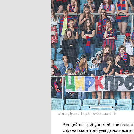
Фото: Денис Тырин
,
«Чемпионат»
Эмоций на трибуне действительно х
с фанатской трибуны доносился в