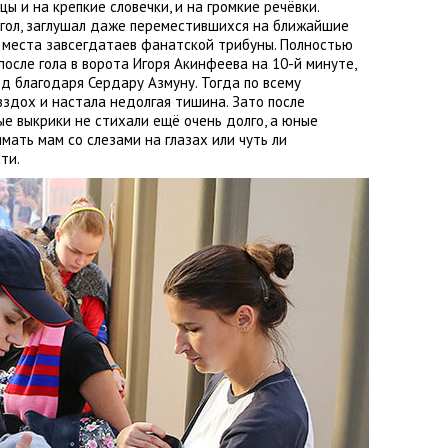
цы и на крепкие словечки
,
и на громкие речёвки.
гол
,
заглушал даже переместившихся на ближайшие
 места завсегдатаев фанатской трибуны. Полностью
после гола в ворота
Игоря Акинфеева на 10-й минуте
,
ёд благодаря Сердару Азмуну
. Тогда по всему
вздох и настала недолгая тишина. Зато после
е выкрики не стихали ещё очень долго
,
а юные
мать мам со слезами на глазах или чуть ли
ти.