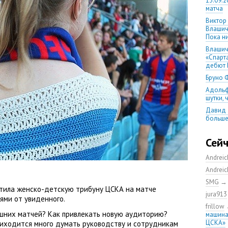
13.09.2
матча
Виктор
Влашич
Пока ни
Влашич
«Спарт
дебют 
Бруно 
Адольф
шутки,
Давид 
больше
уверен
08.08.2
Сей
матча
Andrei
Первый
уверен
Andrei
выпусти
SMG
Ганчаре
тила женско-детскую трибуну ЦСКА на матче
jura913
большие
ями от увиденного.
на осн
frillow
шних матчей? Как привлекать новую аудиторию?
машина
Ганчар
ЦСКА»
риходится много думать руководству и сотрудникам
но Куч