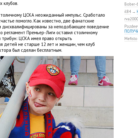
удалос
 клубов.
Bober-
Констан
il84
→
столичному ЦСКА неожиданный импульс. Сработало
команд
rva200
мяча»
частье помогло. Как известно
,
две фанатские
и дисквалифицированы за неподобающее поведение
Pozdee
ЦСКА о
ПОЛУЧ
ко регламент Премьер-Лиги оставил столичному
нового
я трибун: ЦСКА имел право открыть
Mefisto
Адольф
я детей не старше 12 лет и женщин
,
чем клуб
ЦСКА
ектора был сделан бесплатным.
ВЭБ по
этому?
Джоке
ЦСКА —
Не уво