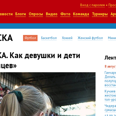
Вход с паролем
•
Прос
овости
Блоги
Опросы
Видео
Фото
Команда
Турниры
Ар
СКА
Футбол
Баскетбол
Хоккей
Женский футбол
Мини
А. Как девушки и дети
Лент
йцев»
8 авгу
Ганчаре
Делать
полуто
восста
Кучаев
жесток
топ-ур
Чидера
сумас