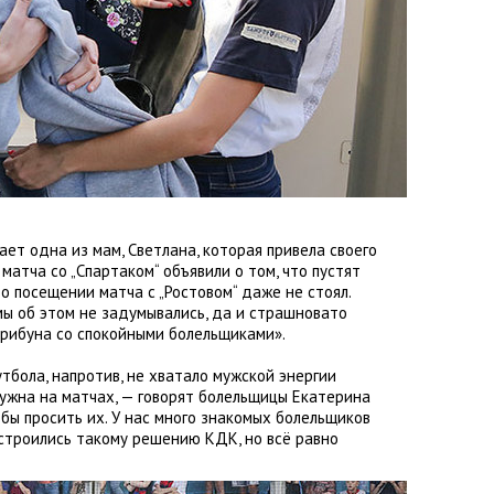
вает одна из мам
,
Светлана
,
которая привела своего
 матча со „Спартаком“ объявили о том
,
что пустят
 о посещении матча с „Ростовом“ даже не стоял.
мы об этом не задумывались
,
да и страшновато
трибуна со спокойными болельщиками».
утбола
,
напротив
,
не хватало мужской энергии
ужна на матчах, — говорят болельщицы Екатерина
бы просить их. У нас много знакомых болельщиков
сстроились такому решению КДК
,
но всё равно