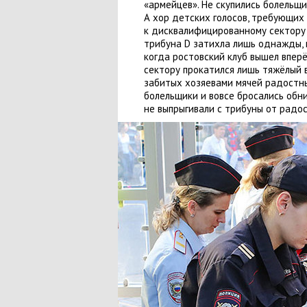
«
армейцев». Не скупились болельщи
А хор детских голосов
,
требующих 
к дисквалифицированному сектору
трибуна D затихла лишь однажды
,
когда ростовский клуб вышел впер
сектору прокатился лишь тяжёлый 
забитых хозяевами мячей радостны
болельщики и вовсе бросались обни
не выпрыгивали с трибуны от радос