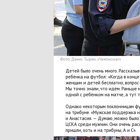
Фото: Денис Тырин
,
«Чемпионат»
Детей было очень много. Рассказы
ребёнка на футбол: «Когда в конце
женщин и детей бесплатно
,
вопрос
Мы точно знали
,
что идём. Раньше 
одной с ребёнком на матче
,
а тут 
Однако некоторым поклонницам ф
на трибуне. «Мужская поддержка н
и Анастасия. — Думаю
,
можно было 
ЦСКА среди мужчин. Они очень ра
пришли
,
хоть и на трибуны
,
А и С».