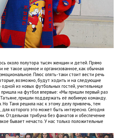
ось около полутора тысяч женщин и детей. Прямо
 и не такое шумное и организованное
,
как обычная
ь эмоциональное. Плюс опять-таки стоит вести речь
оторые
,
возможно
,
будут ходить и на следующие
о одной из новых футбольных гостей
,
учительнице
 пришла на футбол впервые: «Мы пришли первый раз
 Татьяне
,
пришли поддержать её любимую команду.
. Но Таня решила нас к этому делу привлечь
,
тем
е
,
для которого это может быть интересно. Сегодня
и. Отдельная трибуна без фанатов и обеспечение
акое бывает нечасто. У нас только положительные