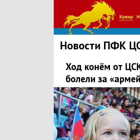
Кумир
Н
Новости ПФК Ц
Ход конём от ЦСК
болели за «арме