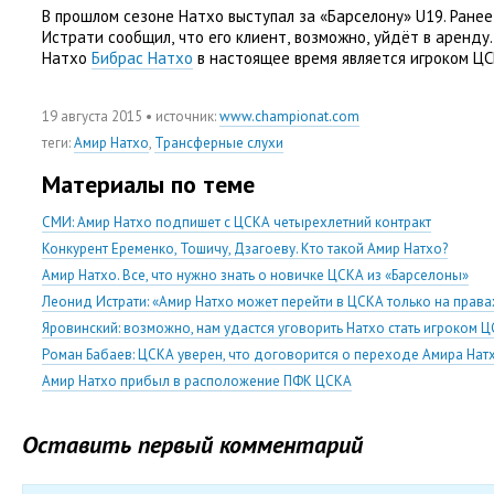
В прошлом сезоне Натхо выступал за «Барселону» U19. Ране
Истрати сообщил
,
что его клиент
,
возможно
,
уйдёт в аренду
Натхо
Бибрас Натхо
в настоящее время является игроком ЦС
19 августа 2015
• источник:
www.championat.com
теги
:
Амир Натхо
,
Трансферные слухи
Материалы по теме
СМИ: Амир Натхо подпишет с ЦСКА четырехлетний контракт
Конкурент Еременко, Тошичу, Дзагоеву. Кто такой Амир Натхо?
Амир Натхо. Все, что нужно знать о новичке ЦСКА из «Барселоны»
Леонид Истрати: «Амир Натхо может перейти в ЦСКА только на прав
Яровинский: возможно, нам удастся уговорить Натхо стать игроком 
Роман Бабаев: ЦСКА уверен, что договорится о переходе Амира Натхо
Амир Натхо прибыл в расположение ПФК ЦСКА
Оставить первый комментарий