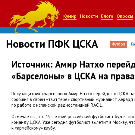
Кумир
Новости
Блоги
Опросы
Новости ПФК ЦСКА
Футбол
Б
Источник: Амир Натхо перейд
«Барселоны» в ЦСКА на прав
Полузащитник
«
Барселоны» Амир Натхо перейдёт в ЦСКА на
сообщил в своём
«
твиттере» спортивный журналист Херард
по работе с испанской радиостанцией RAC 1.
Отмечается
,
что 19-летний российский футболист будет вы
команду ЦСКА. Уже сегодня футболист вылетит в Москву
,
чт
к «армейскому» клубу.