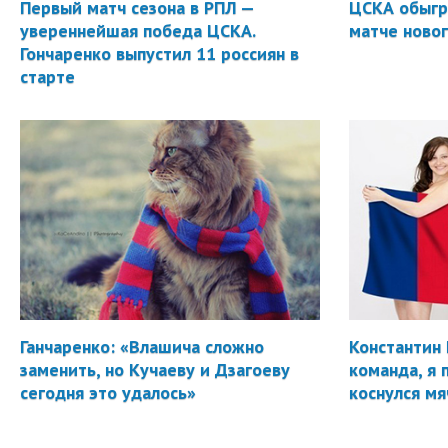
Первый матч сезона в РПЛ —
ЦСКА обыгр
увереннейшая победа ЦСКА.
матче новог
Гончаренко выпустил 11 россиян в
старте
Ганчаренко: «Влашича сложно
Константин 
заменить, но Кучаеву и Дзагоеву
команда, я 
сегодня это удалось»
коснулся мя