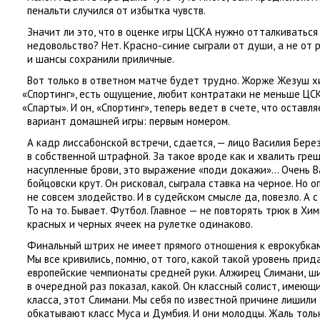
пенальти случился от избытка чувств.
Значит ли это
,
что в оценке игры ЦСКА нужно отталкиваться
недовольство? Нет. Красно-синие сыграли от души
,
а не от 
и шансы сохранили приличные.
Вот только в ответном матче будет трудно. Жорже Жезуш х
«
Спортинг», есть ощущение
,
любит контратаки не меньше ЦСК
«
Спарты». И он
,
«Спортинг», теперь ведет в счете
,
что оставля
вариант домашней игры: первым номером.
А кадр лиссабонской встречи
,
сдается, — лицо Василия Берез
в собственной штрафной. За такое вроде как и хвалить греш
насупленные брови
,
это выражение
«
поди докажи»… Очень Ва
бойцовски крут. Он рисковал
,
сыграла ставка на черное. Но 
не совсем злодейство. И в судейском смысле да
,
повезло. А 
То на то. Бывает. Футбол. Главное — не повторять трюк в Хи
красных и черных ячеек на рулетке одинаково.
Финальный штрих не имеет прямого отношения к еврокубкам
Мы все кривились
,
помню
,
от того
,
какой такой уровень прид
европейские чемпионаты средней руки. Алжирец Слимани
,
ши
в очередной раз показал
,
какой. Он классный солист
,
имеющий
класса
,
этот Слимани. Мы себя по известной причине лишили 
обкатывают класс Муса и Думбия. И они молодцы. Жаль толь