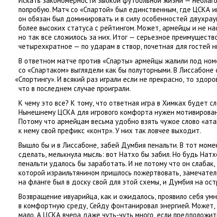
Искать закономерности зыбкой футбольной жизни — неблаго
попробую. Матч со «Спартой» был единственным
,
где ЦСКА и
он обязан был доминировать и в силу особенностей двухра
более высоких статуса с рейтингом. Может
,
армейцы и не на
но так все сложилось за них. Итог — серьезное преимуществ
четырехкратное — по ударам в створ
,
почетная для гостей н
В ответном матче против
«
Спарты» армейцы жалили под номе
со «Спартаком» выглядели как бы полуторными. В Лиссабоне
«
Спортингу». И всякий раз играли если не прекрасно
,
то здоро
что в последнем случае проиграли.
К чему это все? К тому
,
что ответная игра в Химках будет с
Нынешнему ЦСКА для игрового комфорта нужен мотивирова
Потому что армейцам весьма удобно взять чужое слово
«
ата
к нему свой префикс
«
контр». У них так ловчее выходит.
Вышло бы и в Лиссабоне
,
забей Думбия пенальти. В тот моме
сделать
,
мелькнула мысль: вот Натхо бы забил. Но будь Натх
пенальти удалось бы заработать. И не потому что он слабак
,
которой израильтянином пришлось пожертвовать
,
замечател
на фланге был в доску свой для этой схемы
,
и Думбия на ост
Возвращение ивуарийца
,
как и ожидалось
,
проявило себя ум
в комфортную среду
,
Сейду фонтанировал энергией. Может
,
мало. А ЦСКА вчера даже чуть-чуть много
,
если предположит