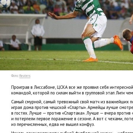
Фото:
Reuters
Проиграв в Лиссабоне
,
ЦСКА все же проявил себя интересно
командой
,
которой по силам выйти в групповой этап Лиги чем
Самый смурной
,
самый тревожный свой матч из важнейших п
играя дома против чешской
«
Спарты». Армейцы лучше смотре
в гостях. Лучше — против
«
Спартака». Лучше — вчера против
и потерпели первое поражение в сезоне. А вот с чехами
,
пот
из перечисленных
,
едва не вышел конфуз.