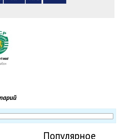
тинг
абон
тарий
Популярное