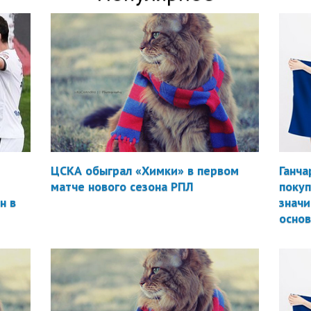
ЦСКА обыграл «Химки» в первом
Ганча
матче нового сезона РПЛ
покуп
н в
значи
осно