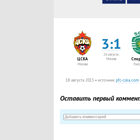
3:1
26 августа,
ЦСКА
Спор
Москва
Москва
Лисс
18 августа 2015
• источник:
pfc-cska.com
Оставить первый коммен