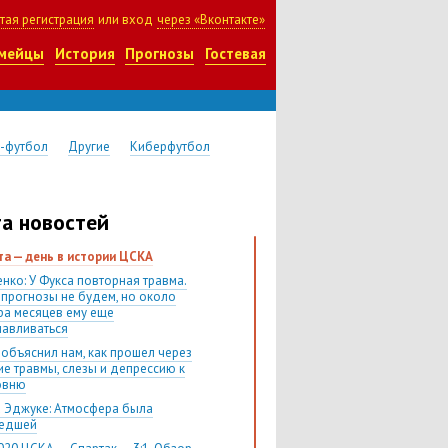
тая регистрация
или вход
через «Вконтакте»
мейцы
История
Прогнозы
Гостевая
-футбол
Другие
Киберфутбол
а новостей
ста — день в истории ЦСКА
нко: У Фукса повторная травма.
 прогнозы не будем, но около
ра месяцев ему еще
навливаться
 объяснил нам, как прошел через
ие травмы, слезы и депрессию к
овню
 Эджуке: Атмосфера была
шедшей