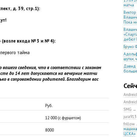
13.09.2
матча
спект
,
д. 39
,
стр.1):
Виктор
Влашич
ут!
Пока ни
Влашич
«Спарт
дебют 
»
(
возле входа № 3 и № 4):
Бруно 
 первого тайма
Адольф
шутки,
Давид 
 вашего сведения
,
что в соответствии с законом
больше
асте до 14 лет допускаются на вечерние матчи
уверен
ько в сопровождении родителей. Благодарим вас
08.08.2
Сей
матча
Andrei
Первый
уверен
Andrei
выпусти
Руб.
SMG
Ганчаре
jura913
большие
12 000
(
с фуршетом)
на осн
frillow
машина
Ганчар
8000
ЦСКА»
но Куч