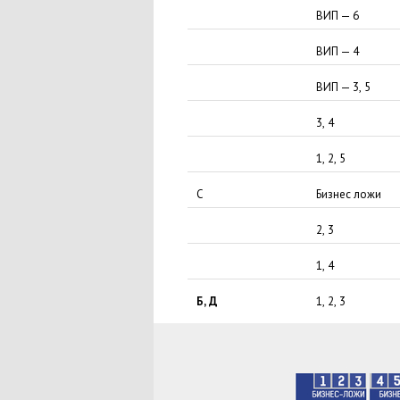
ВИП
— 6
ВИП — 4
ВИП
— 3
,
5
3
,
4
1
,
2
,
5
С
Бизнес ложи
2
,
3
1
,
4
Б
,
Д
1
,
2
,
3