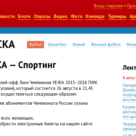
Вход с паролем
•
Прос
овости
Блоги
Опросы
Видео
Фото
Команда
Турниры
Ар
СКА
Футбол
Баскетбол
Хоккей
Женский футбол
Мини
А — Спортинг
Лент
8 авгу
плей-офф Лиги Чемпионов УЕФА 2015−2016 ПФК
Ганчаре
угалия), который состоится 26 августа в 21.45
Делать
 осуществляться следующим образом:
полуто
восста
цев абонементов Чемпионата России сезона
Кучаев
жесток
топ-ур
я всех желающих
,
иобрести электронные билеты на нашем сайте
Чидера
сумас