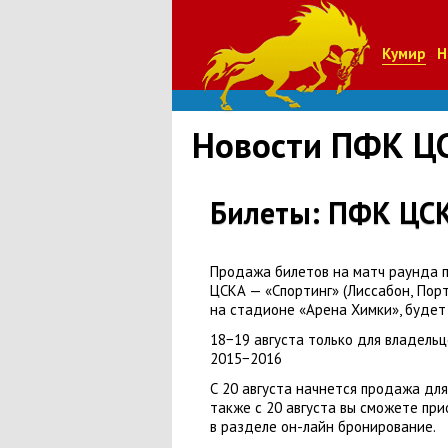
Кумир
Н
Новости ПФК Ц
Билеты: ПФК ЦСК
Продажа билетов на матч раунда 
ЦСКА — «Спортинг»
(
Лиссабон
,
Порт
на стадионе
«
Арена Химки», будет
18−19 августа только для владель
2015−2016
С 20 августа начнется продажа дл
также с 20 августа вы сможете пр
в разделе он-лайн бронирование.