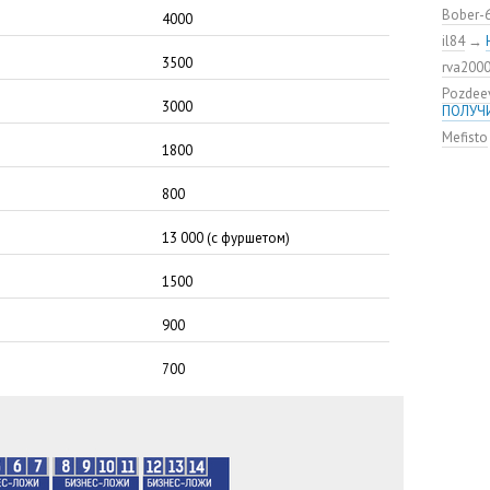
удалос
Bober-
4000
Констан
il84
→
команд
3500
rva200
мяча»
Pozdee
ЦСКА о
3000
ПОЛУЧ
нового
Mefisto
Адольф
1800
ЦСКА
ВЭБ по
800
этому?
Джоке
13 000
(
с фуршетом)
ЦСКА —
Не уво
1500
900
700