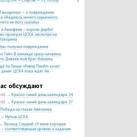
020 ЦСКА — Спартак — 3:1. Обзор
 Ганчаренко — о повреждении
а: «Надеюсь, ничего серьезного.
чего не могу сказать»
 и Акинфеев – короли дерби!
ак» проиграл ЦСКА, несмотря на
Кокорина
Фукс получил повреждение
о Гайч: В команде сразу начались
 что Дивеев мой брат-близнец
де ла Пенья: «Ривер Плейт» хочет
 денег. ЦСКА пока ждет. Не
, что сделка близка к завершению»
020 Химки — ЦСКА — 0:2. Обзор
час обсуждают
ch61
→
Красно-синий день календаря: 24
 матч сезона в РПЛ —
нейшая победа ЦСКА. Гончаренко
ch61
→
Красно-синий день календаря: 27
л 11 россиян в старте
→
Победа на глазах Авеланжа
нко — о Гайче: «Если покупаем за
→
Иртыш ЦСКА
 деньги, значит, рассчитываем как
овного форварда»
→
Леонид Слуцкий: «У меня хорошая
 – соответствующая уровню и задачам
енко: «Влашича сложно заменить,
аеву и Дзагоеву сегодня это