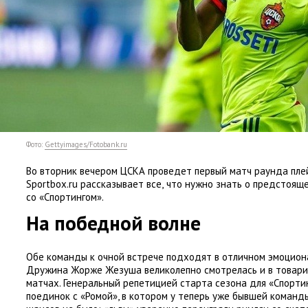
Фото:
Gettyimages/Fotobank.ru
Во вторник вечером ЦСКА проведет первый матч раунда пле
Sportbox.ru рассказывает все
,
что нужно знать о предстоящ
со «Спортингом».
На победной волне
Обе команды к очной встрече подходят в отличном эмоцион
Дружина Жорже Жезуша великолепно смотрелась и в товар
матчах. Генеральный репетицией старта сезона для
«
Спорти
поединок с «Ромой», в котором у теперь уже бывшей коман