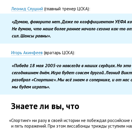
Леонид Слуцкий
(
главный тренер ЦСКА):
«Думаю
,
фаворита нет. Даже по коэффициентам УЕФА ко
Не думаю
,
что наше более раннее начало сезона как-то о
сил. Шансы равны».
Игорь Акинфеев
(
вратарь ЦСКА):
«Победа 18 мая 2005-го навсегда в наших сердцах. Но эт
сегодняшнем днём. Игра будет совсем другой. Леонид Вик
разобрал
«
Спортинг». Мы всё знаем о сопернике
,
и от нас 
мы будем играть».
Знаете ли вы
,
что
«
Спортинг» ни разу в своей истории не побеждал российские
и пять поражений. При этом лиссабонцы трижды уступили на