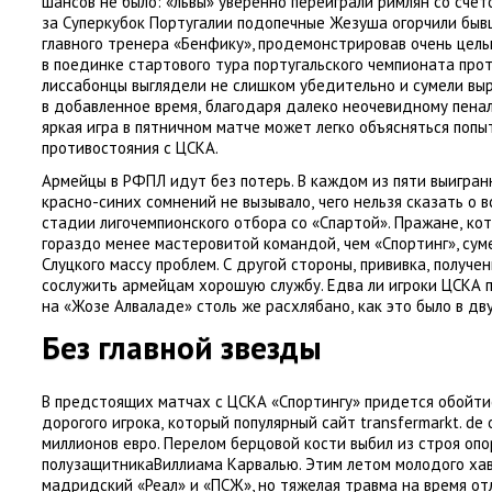
шансов не было: «львы» уверенно переиграли римлян со счето
за Суперкубок Португалии подопечные Жезуша огорчили быв
главного тренера
«
Бенфику», продемонстрировав очень цель
в поединке стартового тура португальского чемпионата про
лиссабонцы выглядели не слишком убедительно и сумели вы
в добавленное время
,
благодаря далеко неочевидному пенал
яркая игра в пятничном матче может легко объясняться попы
противостояния с ЦСКА.
Армейцы в РФПЛ идут без потерь. В каждом из пяти выигра
красно-синих сомнений не вызывало
,
чего нельзя сказать о
стадии лигочемпионского отбора со «Спартой». Пражане
,
ко
гораздо менее мастеровитой командой
,
чем
«
Спортинг», су
Слуцкого массу проблем. С другой стороны
,
прививка
,
получен
сослужить армейцам хорошую службу. Едва ли игроки ЦСКА 
на «Жозе Алваладе» столь же расхлябано
,
как это было в дв
Без главной звезды
В предстоящих матчах с ЦСКА
«
Спортингу» придется обойтис
дорогого игрока
,
который популярный сайт transfermarkt. de
миллионов евро. Перелом берцовой кости выбил из строя опо
полузащитникаВиллиама Карвалью. Этим летом молодого хав
мадридский
«
Реал» и «ПСЖ», но тяжелая травма на время о