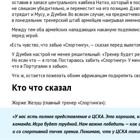
оставив в запасе центрального хавбека Натхо
,
который в по
не слишком убедительно
,
и переместит на его позицию Дзаг
отрядит и Мусу
,
и Думбия. Во всяком случае
,
на предматчево
в понедельник тренерский штаб армейцев наигрывал именно
Между тем оба армейских нападающих накануне поделилис
перед игрой.
«
Есть чувство
,
что забью
«
Спортингу», — сказал перед вылето
У Думбия настрой не менее решительный: «Тренер будет р
Но если что — я готов. Постараюсь забить
«
Спортингу». У ме
что в Португалии я забью».
Что ж
,
остается пожелать обоим африканцам подкрепить сво
Кто что сказал
Жорже Жезуш
(
главный тренер
«
Спортинга»):
«У нас есть полное представление о ЦСКА. Это хорошая
,
к
команда. Игра будет трудной. Нам важно победить — как 
и со спортивной точек зрения. Понимаю
,
что у ЦСКА таки