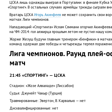
ЦСКА лишь однажды выиграл в Португалии: в финале Кубка 
«
Спортинг». В остальных случаях армейцы трижды сыграли вни
Вратарь ЦСКА
Игорь Акинфеев
не может сохранить свои вор
матчах Лиги чемпионов.
Нападающий
«
Спортинга» Ислам Слимани огорчил Акинфеева
на ЧМ-2014: гол алжирца прошлым летом не пустил нашу ком
Жорже Жезуш будучи главным тренером
«
Бенфики» в матчах
команд одержал две победы и четырежды терпел поражени
Лига чемпионов. Раунд плей-
матч
21:45 «СПОРТИНГ» — ЦСКА
Стадион:
«Жозе Алваладе»
(
Лиссабон)
Судья:
Джунейт Чакыр
(
Турция)
Травмированные:
Эвертон
,
В. Карвалью — нет
Дисквалифицированные:
нет