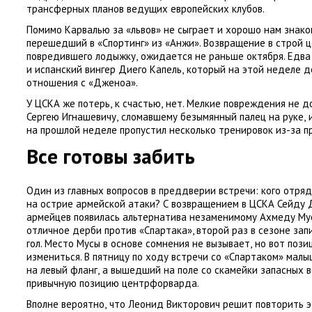
трансферных планов ведущих европейских клубов.
Помимо Карвалью за «львов» не сыграет и хорошо нам знак
перешедший в «Спортинг» из «Анжи». Возвращение в строй 
повредившего лодыжку
,
ожидается не раньше октября. Едва
и испанский вингер Диего Капель
,
который на этой неделе 
отношения с «Дженоа».
У ЦСКА же потерь
,
к счастью
,
нет. Мелкие повреждения не д
Сергею Игнашевичу
,
сломавшему безымянный палец на руке
,
на прошлой неделе пропустил несколько тренировок из-за п
Все готовы забить
Один из главных вопросов в преддверии встречи: кого отря
на острие армейской атаки? С возвращением в ЦСКА Сейду 
армейцев появилась альтернатива незаменимому Ахмеду Мус
отличное дерби против
«
Спартака», второй раз в сезоне зап
гол. Место Мусы в основе сомнения не вызывает
,
но вот пози
измениться. В пятницу по ходу встречи со «Спартаком» мал
на левый фланг
,
а вышедший на поле со скамейки запасных 
привычную позицию центрфорварда.
Вполне вероятно
,
что Леонид Викторович решит повторить э