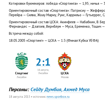
Котировки букмекеров:
победа
«
Спортинга» — 1,95; ничья — 
Ориентировочный состав
«
Спортинга»:
Патрисиу — Жеффер
Перейра — Силва
,
Жоау Мариу
,
Руис
,
Каррильо — Гутьеррес
,
С
Ориентировочный состав ЦСКА:
Акинфеев — Набабкин
,
В. Бе
Фернандес — Дзагоев
,
Вернблум — Муса
,
Еременко
,
Тошич —
Встреча между собой:
18.05.2005 «Спортинг» — ЦСКА — 1:3
(
Финал Кубка УЕФА)
2:1
18 августа,
Спортинг
ЦСКА
Лиссабон
Лиссабон
Москва
Персоны:
Cейду Думбия,
Ахмед Муса
18 августа 2015
• источник:
news.sportbox.ru