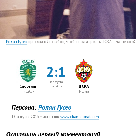
Ролан Гусев
приехал в Лиссабон
,
чтобы поддержать ЦСКА в матче со «
2:1
18 августа,
Спортинг
ЦСКА
Лиссабон
Лиссабон
Москва
Персона:
Ролан Гусев
18 августа 2015
• источник:
www.championat.com
Оставить первый комментарий