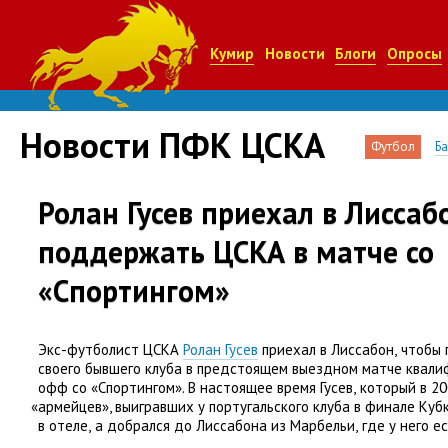
Кумир
Новости
Блоги
Опросы
Новости ПФК ЦСКА
Футбол
Б
Ролан Гусев приехал в Лиссаб
поддержать ЦСКА в матче со
«Спортингом»
Экс-футболист ЦСКА
Ролан Гусев
приехал в Лиссабон
,
чтобы 
своего бывшего клуба в предстоящем выездном матче квали
офф со «Спортингом». В настоящее время Гусев
,
который в 20
«
армейцев», выигравших у португальского клуба в финале Ку
в отеле
,
а добрался до Лиссабона из Марбельи
,
где у него е