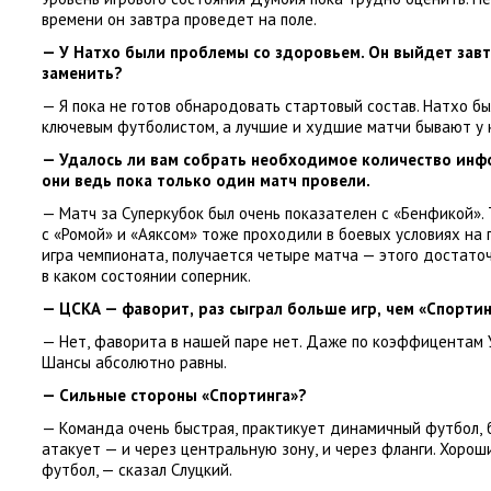
времени он завтра проведет на поле.
— У Натхо были проблемы со здоровьем. Он выйдет завт
заменить?
— Я пока не готов обнародовать стартовый состав. Натхо б
ключевым футболистом
,
а лучшие и худшие матчи бывают у 
— Удалось ли вам собрать необходимое количество инф
они ведь пока только один матч провели.
— Матч за Суперкубок был очень показателен с «Бенфикой».
с «Ромой» и «Аяксом» тоже проходили в боевых условиях на
игра чемпионата
,
получается четыре матча — этого достато
в каком состоянии соперник.
— ЦСКА — фаворит
,
раз сыграл больше игр
,
чем
«
Спортин
— Нет
,
фаворита в нашей паре нет. Даже по коэффицентам 
Шансы абсолютно равны.
— Сильные стороны
«
Спортинга»?
— Команда очень быстрая
,
практикует динамичный футбол
,
атакует — и через центральную зону
,
и через фланги. Хорош
футбол, — сказал Слуцкий.