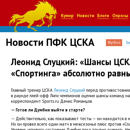
Кумир
Новости
Блоги
Опросы
Новости ПФК ЦСКА
Футбол
Б
Леонид Слуцкий: «Шансы ЦСК
«Спортинга» абсолютно равн
Главный тренер ЦСКА
Леонид Слуцкий
перед противостояние
в раунде плей-офф Лиги чемпионов оценил шансы команд на
корреспондент Sports.ru Денис Романцов.
— Готов ли Думбия выйти в старте?
— Действительно
,
как показывают тесты — он находится в 
Но он провел всего один матч в межсезонье плюс против
«
Сп
Уровень игрового состояния Думбия пока трудно оценить. Не