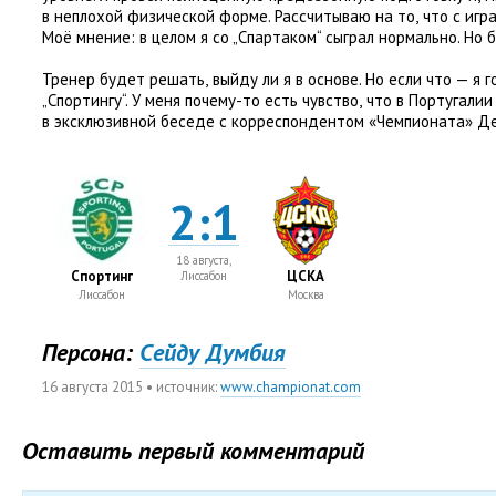
в неплохой физической форме. Рассчитываю на то
,
что с игр
Моё мнение: в целом я со „Спартаком“ сыграл нормально. Но 
Тренер будет решать
,
выйду ли я в основе. Но если что — я 
„Спортингу“. У меня почему-то есть чувство
,
что в Португалии
в эксклюзивной беседе с корреспондентом
«
Чемпионата» Де
2:1
18 августа,
Спортинг
ЦСКА
Лиссабон
Лиссабон
Москва
Персона:
Cейду Думбия
16 августа 2015
• источник:
www.championat.com
Оставить первый комментарий