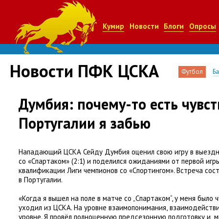
Кумир
Новости
Блоги
Опросы
Новости ПФК ЦСКА
Футбол
Б
Думбия: почему-то есть чувств
Португалии я забью
Нападающий ЦСКА Сейду Думбия оценил свою игру в выезд
со «Спартаком»
(
2:1) и поделился ожиданиями от первой иг
квалификации Лиги чемпионов со «Спортингом». Встреча сост
в Португалии.
«Когда я вышел на поле в матче со „Спартаком“, у меня было 
уходил из ЦСКА. На уровне взаимопонимания
,
взаимодействи
уровне. Я провёл полноценную предсезонную подготовку и
,
м