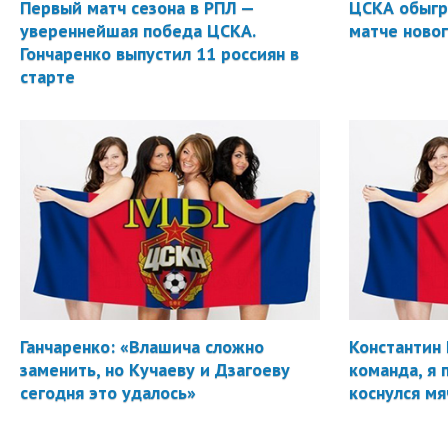
Первый матч сезона в РПЛ —
ЦСКА обыгр
увереннейшая победа ЦСКА.
матче новог
Гончаренко выпустил 11 россиян в
старте
Ганчаренко: «Влашича сложно
Константин 
заменить, но Кучаеву и Дзагоеву
команда, я 
сегодня это удалось»
коснулся мя