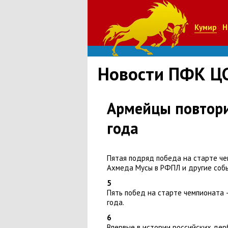
Кумир
Н
Новости ПФК Ц
Армейцы повтори
года
Пятая подряд победа на старте ч
Ахмеда Мусы в РФПЛ и другие собы
5
Пять побед на старте чемпионата 
года.
6
Впервые в истории российских дер