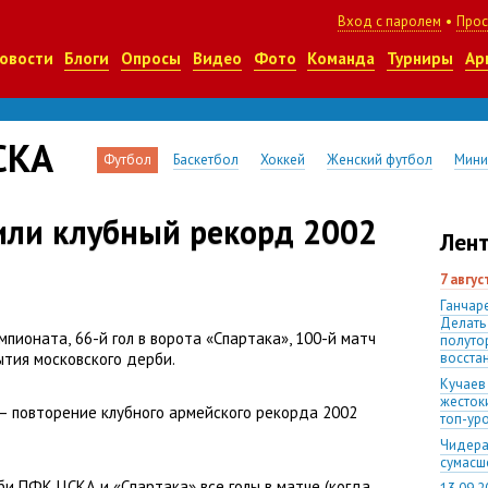
Вход с паролем
•
Прос
овости
Блоги
Опросы
Видео
Фото
Команда
Турниры
Ар
СКА
Футбол
Баскетбол
Хоккей
Женский футбол
Мини
ли клубный рекорд 2002
Лент
7 авгу
Ганчаре
Делать
емпионата
,
66-й гол в ворота
«
Спартака», 100-й матч
полуто
тия московского дерби.
восста
Кучаев
жесток
— повторение клубного армейского рекорда 2002
топ-ур
Чидера
сумас
би ПФК ЦСКА и «Спартака» все голы в матче
(
когда