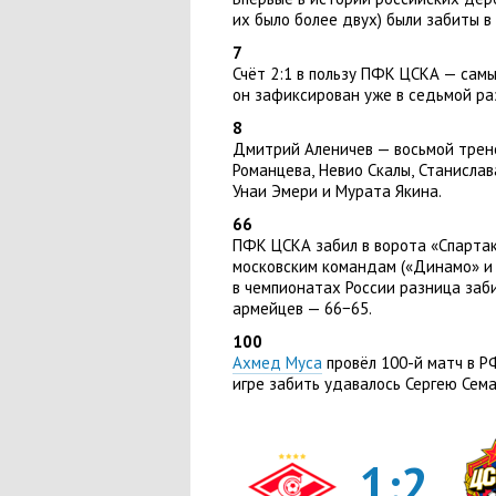
их было более двух) были забиты в
7
Счёт 2:1 в пользу ПФК ЦСКА — сам
он зафиксирован уже в седьмой ра
8
Дмитрий Аленичев — восьмой трен
Романцева
,
Невио Скалы
,
Станислав
Унаи Эмери и Мурата Якина.
66
ПФК ЦСКА забил в ворота
«
Спартак
московским командам
(
«Динамо» и 
в чемпионатах России разница заб
армейцев — 66−65.
100
Ахмед Муса
провёл 100-й матч в Р
игре забить удавалось Сергею Сем
1:2