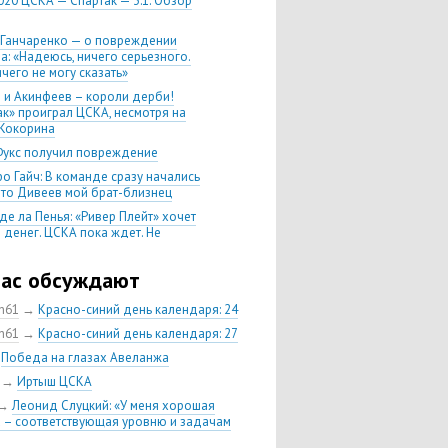
020 ЦСКА — Спартак — 3:1. Обзор
 Ганчаренко — о повреждении
а: «Надеюсь, ничего серьезного.
чего не могу сказать»
 и Акинфеев – короли дерби!
ак» проиграл ЦСКА, несмотря на
Кокорина
Фукс получил повреждение
о Гайч: В команде сразу начались
 что Дивеев мой брат-близнец
де ла Пенья: «Ривер Плейт» хочет
 денег. ЦСКА пока ждет. Не
, что сделка близка к завершению»
020 Химки — ЦСКА — 0:2. Обзор
час обсуждают
ch61
→
Красно-синий день календаря: 24
 матч сезона в РПЛ —
нейшая победа ЦСКА. Гончаренко
ch61
→
Красно-синий день календаря: 27
л 11 россиян в старте
→
Победа на глазах Авеланжа
нко — о Гайче: «Если покупаем за
→
Иртыш ЦСКА
 деньги, значит, рассчитываем как
овного форварда»
→
Леонид Слуцкий: «У меня хорошая
 – соответствующая уровню и задачам
енко: «Влашича сложно заменить,
аеву и Дзагоеву сегодня это