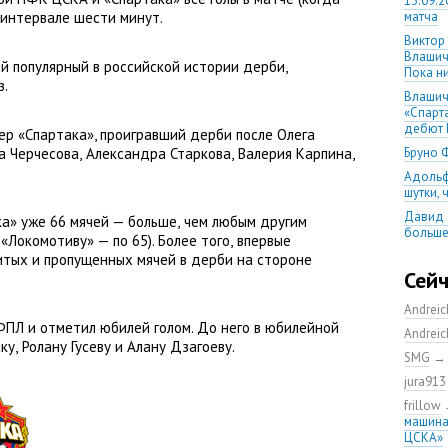
13.09.2
 интервале шести минут.
матча
Виктор
Влашич
ый популярный в российской истории дерби
,
Пока ни
з.
Влашич
«Спарт
дебют 
ер
«
Спартака», проигравший дерби после Олега
а Черчесова
,
Александра Старкова
,
Валерия Карпина
,
Бруно 
Адольф
шутки,
Давид 
а» уже 66 мячей — больше
,
чем любым другим
больше
«Локомотиву» — по 65). Более того
,
впервые
уверен
итых и пропущенных мячей в дерби на стороне
08.08.2
Сей
матча
Andrei
Первый
ФПЛ и отметил юбилей голом. До него в юбилейной
уверен
Andrei
выпусти
аку
,
Ролану Гусеву и Алану Дзагоеву.
SMG
Ганчаре
jura913
большие
на осн
frillow
машина
Ганчар
ЦСКА»
но Куч