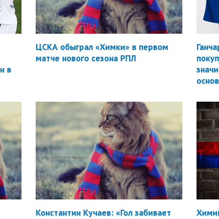
ЦСКА обыграл «Химки» в первом
Ганча
матче нового сезона РПЛ
покуп
н в
значи
осно
Константин Кучаев: «Гол забивает
Химик