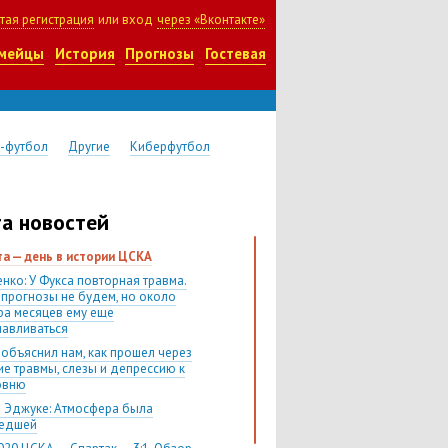
тая регистрация
или вход
через «Вконтакте»
мейцы
История
Прогнозы
Гостевая
-футбол
Другие
Киберфутбол
а новостей
ста — день в истории ЦСКА
нко: У Фукса повторная травма.
 прогнозы не будем, но около
ра месяцев ему еще
навливаться
 объяснил нам, как прошел через
ие травмы, слезы и депрессию к
овню
 Эджуке: Атмосфера была
шедшей