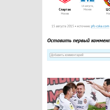
14 августа,
Спартак
ЦС
Москва
Москва
Мос
15 августа 2015
• источник:
pfc-cska.com
Оставить первый коммен