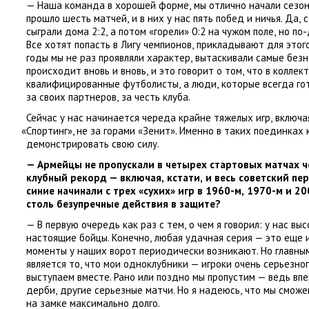
— Наша команда в хорошей форме
,
мы отлично начали сезон
прошло шесть матчей
,
и в них у нас пять побед и ничья. Да
,
с
сыграли дома 2:2
,
а потом
«
горели» 0:2 на чужом поле
,
но по-
Все хотят попасть в Лигу чемпионов
,
прикладывают для этого
годы мы не раз проявляли характер
,
вытаскивали самые безн
происходит вновь и вновь
,
и это говорит о том
,
что в коллек
квалифицированные футболисты
,
а люди
,
которые всегда го
за своих партнеров
,
за честь клуба.
Сейчас у нас начинается череда крайне тяжелых игр
,
включа
«
Спортинг», не за горами
«
Зенит». Именно в таких поединках
демонстрировать свою силу.
— Армейцы не пропускали в четырех стартовых матчах ч
клубный рекорд — включая
,
кстати
,
и весь советский пе
синие начинали с трех
«
сухих» игр в 1960-м
,
1970-м и 20
столь безупречные действия в защите?
— В первую очередь как раз с тем
,
о чем я говорил: у нас в
настоящие бойцы. Конечно
,
любая удачная серия — это еще 
моменты у наших ворот периодически возникают. Но главн
является то
,
что мои одноклубники — игроки очень серьезног
выступаем вместе. Рано или поздно мы пропустим — ведь вп
дерби
,
другие серьезные матчи. Но я надеюсь
,
что мы сможе
на замке максимально долго.