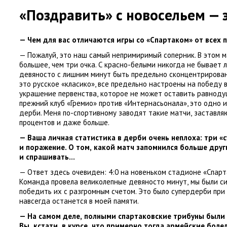
«Поздравить» с новосельем — 
— Чем для вас отличаются игры со «Спартаком» от всех 
— Пожалуй
,
это наш самый непримиримый соперник. В этом м
большее
,
чем три очка. С красно-белыми никогда не бывает л
девяносто с лишним минут быть предельно сконцентрирова
это русское
«
класико», все предельно настроены на победу 
украшение первенства
,
которое не может оставить равнодуш
прежний клуб
«
Гремио» против
«
Интернасьонала», это одно и
дерби. Меня по-спортивному заводят такие матчи
,
заставля
процентов и даже больше.
— Ваша личная статистика в дерби очень неплоха: три
«
и поражение. О том
,
какой матч запомнился больше друг
и спрашивать…
— Ответ здесь очевиден: 4:0 на новеньком стадионе
«
Спарт
Команда провела великолепные девяносто минут
,
мы были с
победить их с разгромным счетом. Это было супердерби при
навсегда останется в моей памяти.
— На самом деле
,
полными спартаковские трибуны были
Вы
,
кстати
,
в курсе
,
что примерно тогда армейские боле