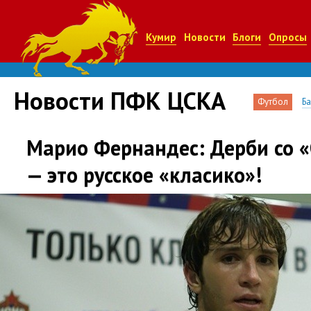
Кумир
Новости
Блоги
Опросы
Новости ПФК ЦСКА
Футбол
Б
Марио Фернандес: Дерби со 
— это русское «класико»!