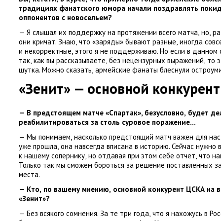
традициях фанатского юмора начали поздравлять поки
оппонентов с новосельем?
— Я слышал их поддержку на протяжении всего матча
,
но
,
ра
они кричат. Знаю
,
что
«
заряды» бывают разные
,
иногда совс
и некорректные
,
этого я не поддерживаю. Но если в данном 
так
,
как вы рассказываете
,
без нецензурных выражений
,
то 
шутка. Можно сказать
,
армейские фанаты блеснули остроу
«Зенит» — основной конкурент
— В предстоящем матче
«
Спартак», безусловно
,
будет де
реабилитироваться за столь суровое поражение…
— Мы понимаем
,
насколько предстоящий матч важен для нас 
уже прошла
,
она навсегда вписана в историю. Сейчас нужно 
к нашему сопернику
,
но отдавая при этом себе отчет
,
что на
Только так мы сможем бороться за решение поставленных з
места.
— Кто
,
по вашему мнению
,
основной конкурент ЦСКА на в
«Зенит»?
— Без всякого сомнения. За те три года
,
что я нахожусь в Ро