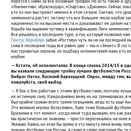
борется с нами за все основные трофеи. Но есть также и д
«Локомотив», «Краснодар», «Спартак», «Динамо». Сейчас пок
кто из них выстрелит именно в этом сезоне. Считаю
,
что уро
чемпионата растет
,
потому что все большее число клубов за
нацеленности на высокие места и доказывают ее делом на п
борьбе мы вырвали путевку в квалификацию Лиги чемпионов 
Все решалось в последнем туре
,
а гол
,
который позволил нам
Понтус Вернблум
забил
«
Ростову» чуть ли не на последней м
силы в последние годы все равно две — мы и «Зенит». В сост
мастеровитых игроков
,
по подбору исполнителей мало кто м
клубом.
— Кстати
,
об исполнителях. В конце сезона 2014/15 в од
вы назвали следующую тройку лучших футболистов Росс
Бибрас Натхо
,
Василий Березуцкий. Опрос
,
между тем
,
вы
пожалуйста
,
свой выбор.
— Я бок о бок работаю с этими футболистами
,
поэтому лучш
их истинную силу. Каждодневно вижу их на тренировках
,
в 
был крайне скован всего тремя позициями
,
ведь есть еще Ак
Это великие игроки. Безусловно
,
Халк тоже большой футболи
Бразилии в тот момент
,
когда меня туда вызвали
,
его как ра
мы практически не знакомы — просто пересекались на поле в
Уважаю Халка
,
но если бы прямо в эту минуту меня вновь по
лучших футболистов России
,
я слово в слово повторил бы те