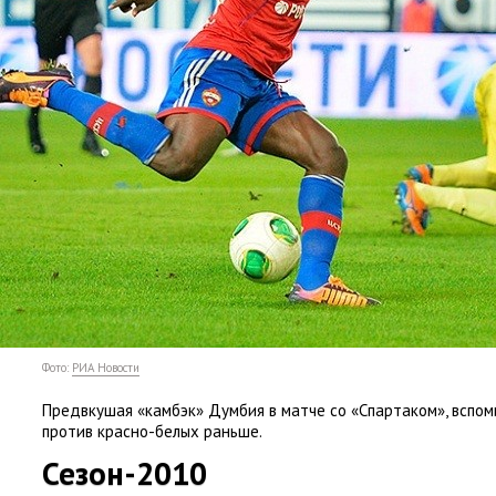
Фото:
РИА Новости
Предвкушая
«
камбэк» Думбия в матче со «Спартаком», вспо
против красно-белых раньше.
Сезон-2010