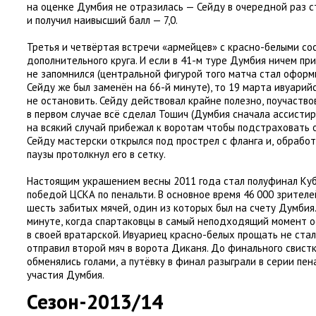
на оценке Думбия не отразилась — Сейду в очередной раз с
и получил наивысший балл — 7,0.
Третья и четвёртая встречи
«
армейцев» с красно-белыми со
дополнительного круга. И если в 41-м туре Думбия ничем п
не запомнился
(
центральной фигурой того матча стал офор
Сейду же был заменён на 66-й минуте), то 19 марта ивуари
не остановить. Сейду действовал крайне полезно
,
поучаствов
в первом случае всё сделал Тошич
(
Думбия сначала ассистир
на всякий случай прибежал к воротам чтобы подстраховать о
Сейду мастерски открылся под прострел с фланга и
,
обработ
паузы протолкнул его в сетку
.
Настоящим украшением весны 2011 года стал полуфинал Куб
победой ЦСКА по пенальти. В основное время 46 000 зрител
шесть забитых мячей
,
один из которых был на счету Думбия
минуте
,
когда спартаковцы в самый неподходящий момент о
в своей вратарской. Ивуариец красно-белых прощать не стал
отправил второй мяч в ворота Диканя. До финального свист
обменялись голами
,
а путёвку в финал разыграли в серии пен
участия Думбия.
Сезон-2013/14