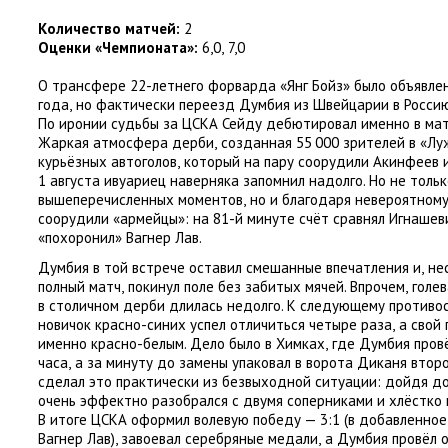
Количество матчей:
2
Оценки
«
Чемпионата»:
6,0
,
7,0
О трансфере 22-летнего форварда
«
Янг Бойз» было объявле
года
,
но фактически переезд Думбия из Швейцарии в Россию
По иронии судьбы за ЦСКА Сейду дебютировал именно в мат
Жаркая атмосфера дерби
,
созданная 55 000 зрителей в «Лу
курьёзных автоголов
,
который на пару соорудили Акинфеев 
1 августа ивуариец наверняка запомнил надолго. Но не тольк
вышеперечисленных моментов
,
но и благодаря невероятном
соорудили
«
армейцы»:
на 81-й минуте счёт сравнял Игнашев
«похоронил» Вагнер Лав
.
Думбия в той встрече оставил смешанные впечатления и
,
не
полный матч
,
покинул поле без забитых мячей. Впрочем
,
голев
в столичном дерби длилась недолго. К следующему противо
новичок красно-синих успел отличиться четыре раза
,
а свой 
именно красно-белым. Дело было в Химках
,
где Думбия провё
часа
,
а за минуту до замены упаковал в ворота Диканя втор
сделал это практически из безвыходной ситуации: дойдя д
очень эффектно разобрался с двумя соперниками и хлёстко п
В итоге ЦСКА оформил волевую победу — 3:1
(
в добавленное
Вагнер Лав), завоевал серебряные медали
,
а
Думбия провёл о