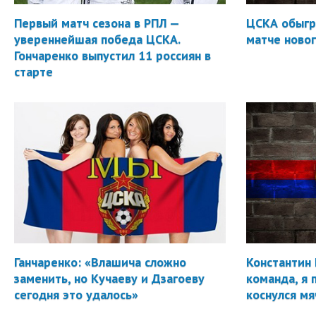
Первый матч сезона в РПЛ —
ЦСКА обыгр
увереннейшая победа ЦСКА.
матче новог
Гончаренко выпустил 11 россиян в
старте
Ганчаренко: «Влашича сложно
Константин 
заменить, но Кучаеву и Дзагоеву
команда, я 
сегодня это удалось»
коснулся мя