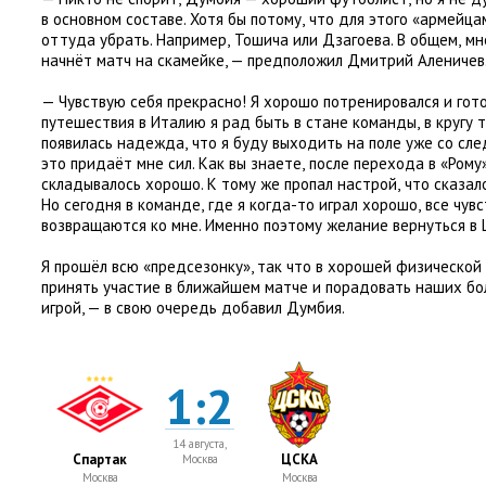
в основном составе. Хотя бы потому
,
что для этого
«
армейцам
оттуда убрать. Например
,
Тошича или Дзагоева. В общем
,
мн
начнёт матч на скамейке, —
предположил Дмитрий Аленичев
— Чувствую себя прекрасно! Я хорошо потренировался и гото
путешествия в Италию я рад быть в стане команды
,
в кругу 
появилась надежда
,
что я буду выходить на поле уже со сл
это придаёт мне сил. Как вы знаете
,
после перехода в «Рому»
складывалось хорошо. К тому же пропал настрой
,
что сказал
Но сегодня в команде
,
где я когда-то играл хорошо
,
все чув
возвращаются ко мне. Именно поэтому желание вернуться в 
Я прошёл всю
«
предсезонку», так что в хорошей физической
принять участие в ближайшем матче и порадовать наших б
игрой, —
в свою очередь добавил Думбия
.
1:2
14 августа,
Спартак
ЦСКА
Москва
Москва
Москва