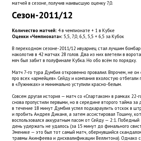
матчей в сезоне
,
получив наивысшую оценку 7,0
.
Сезон-2011/12
Количество матчей:
4 в чемпионате + 1 в Кубке
Оценки
«
Чемпионата»:
5,5
,
7,0
,
6,5
,
5,5 + 6,5 за Кубок
В переходном сезоне-2011/12 ивуариец стал лучшим бомба
наколотив в 42 матчах 28 голов. Два из них влетели в ворота
мяч был забит в полуфинале Кубка. Но обо всём по порядку.
Матч 7-го тура Думбия откровенно провалил. Впрочем
,
не он
про всех
«
армейцев». Сейду и компания вхолостую отбегали 
в «Лужниках» и минимально уступили красно-белым.
Совсем другая история — матч со «Спартаком» в рамках 22-г
снова пропустили первыми
,
но в середине второго тайма за 
в течение 18 минут Думбия успел подкараулить отскок в ш
и пробить Андрея Диканя
,
а затем ассистировал Тошичу
,
ко
воспользовался аккуратным пасом от Сейду — 2:1. Победный
день удержать не удалось
(
за 15 минут до финального свис
Эменике — это был тот самый матч
,
обернувшийся скандало
травмы Акинфеева и дисквалификации Веллитона). Однако 