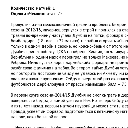
Количество матчей:
1
Оценки
«
Чемпионата»:
7,5
Пропустив из-за межпозвоночной грыжи и проблем с бедром
сезона-2012/13
,
ивуариец вернулся в строй и принялся за ст
травмы по-прежнему наступали Думбия на пятки
,
форвард сн
бомбардиров
(
18 голов в 22 матчах), не забыв огорчить
«
Спар
только в одном дерби в сезоне
,
но красно-белым от этого не
Думбия принёс победу ЦСКА на «Арене-Химки», когда ивуари
Вернблума и одним махом переиграл не только Макеева
,
но 
Реброва. Мимо пустых ворот
«
армейский» форвард не промах
зажёг свою фамилию на табло. Во втором тайме Думбия усту
но повторить достижение Сейду не удалось ни Ахмеду
,
ни к
оказался вполне привычным: Сейду в очередной раз оказалс
футболистов дерби,
получив от прессы наивысший балл — 7,5
.
В первом круге сезона-2014/15 Думбия не смог сыграть в де
поверхности бедра
,
а зимой улетел в Рим. Но теперь Сейду 
и пять лет назад
,
первым матчем ивуарийца может стать дер
Правда
,
успеет ли форвард подготовиться к пятничному мат
на поле
,
пока большой вопрос.
— Никто не спорит
,
Думбия — хороший футболист
,
но я не 