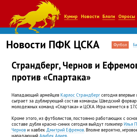
Кумир
Новости
Блоги
Опросы
Новости ПФК ЦСКА
Футбол
Б
Страндберг, Чернов и Ефремо
против «Спартака»
Нападающий армейцев
Карлос Страндберг
сегодня впервые 
сыграет за дублирующий состав команды. Шведский форвар
молодежных команд
«
Спартака» и ЦСКА. Игра начнется в 17.
Кроме этого
,
из футболистов
,
постоянно работающих с осно
составе дубля красно-синих сегодня выйдут голкипер
Илья 
Чернов
и хавбек
Дмитрий Ефремов
. Вполне вероятно
,
игрово
нападающий
Алибек Алиев
.