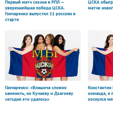
Первый матч сезона в РПЛ —
ЦСКА обыгр
увереннейшая победа ЦСКА.
матче новог
Гончаренко выпустил 11 россиян в
старте
Ганчаренко: «Влашича сложно
Константин 
заменить, но Кучаеву и Дзагоеву
команда, я 
сегодня это удалось»
коснулся мя