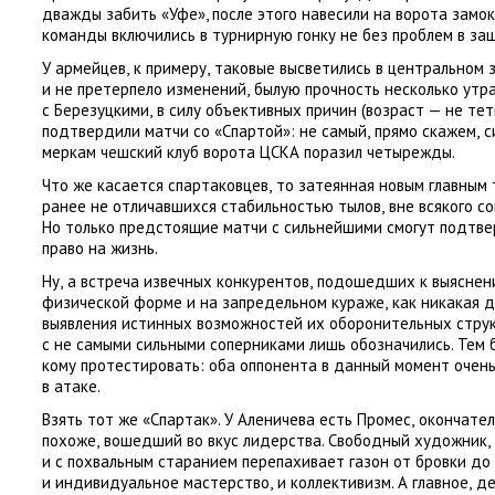
дважды забить
«
Уфе», после этого навесили на ворота замок
команды включились в турнирную гонку не без проблем в за
У армейцев
,
к примеру
,
таковые высветились в центральном 
и не претерпело изменений
,
былую прочность несколько утр
с Березуцкими
,
в силу объективных причин
(
возраст — не тетк
подтвердили матчи со «Спартой»: не самый
,
прямо скажем
,
с
меркам чешский клуб ворота ЦСКА поразил четырежды.
Что же касается спартаковцев
,
то затеянная новым главным
ранее не отличавшихся стабильностью тылов
,
вне всякого с
Но только предстоящие матчи с сильнейшими смогут подтве
право на жизнь.
Ну
,
а встреча извечных конкурентов
,
подошедших к выяснен
физической форме и на запредельном кураже
,
как никакая д
выявления истинных возможностей их оборонительных стру
с не самыми сильными соперниками лишь обозначились. Тем б
кому протестировать: оба оппонента в данный момент очень
в атаке.
Взять тот же «Спартак». У Аленичева есть Промес
,
окончател
похоже
,
вошедший во вкус лидерства. Свободный художник
,
и с похвальным старанием перепахивает газон от бровки до
и индивидуальное мастерство
,
и коллективизм. А главное
,
де