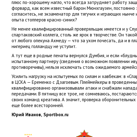
плюс по-хорошему нагло
,
что всегда затрудняет работу защ
форвард
,
как всем известный барон Мюнхгаузен
,
постоянно 
согласитесь
,
не экзаменатор для тягучих и играющих нынче 
опыта стопперов красно-синих?
Не менее квалифицированный проверяльщик имеется и у Слуц
спартаковский коллега
,
столь же ярок в творчестве. Он тако
от любого опекуна Ахмеду — что за ухом почесать
,
да и в п
нигериец голландцу не уступит.
А тут еще в родные пенаты вернулся Думбия
,
и если
«
блудны
испытанному партнеру
(
сведения о возможном появлении ив
противоречивы), нельзя исключать столь ожидаемого армейс
Усилить нагрузку на испытуемых по силам и хавбекам: в «Сп
в ЦСКА — Еременко с Дзагоевым. Плеймейкеры в проведенн
квалифицированно организовывали атаки и снабжали напа
передачами. В пятницу все трое
,
не сомневаюсь
,
постараютс
своих команд креатива. А значит
,
проверка оборонительных 
еще более всесторонней.
Юрий Иванов
,
Sportbox.ru