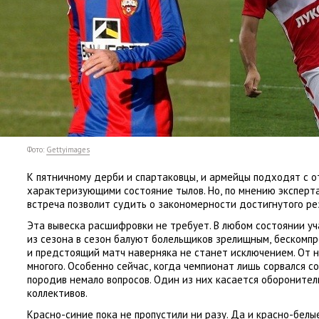
Фото:
Gettyimages
К пятничному дерби и спартаковцы
,
и армейцы подходят с 
характеризующими состояние тылов. Но
,
по мнению эксперта
встреча позволит судить о закономерности достигнутого ре
Эта вывеска расшифровки не требует. В любом состоянии у
из сезона в сезон балуют болельщиков зрелищным
,
бескомп
и предстоящий матч наверняка не станет исключением. От н
многого. Особенно сейчас
,
когда чемпионат лишь сорвался с
породив немало вопросов. Один из них касается оборонител
коллективов.
Красно-синие пока не пропустили ни разу. Да и красно-белы