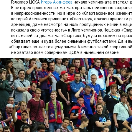
Голкипер ЦСКА
Игорь Акинфеев
начало чемпионата отстоял д
В четырех проведенных матчах вратарь неизменно сохранял
в неприкосновенности
,
но в игре со «Спартаком» все измени
который Аленичев прививает
«
Спартаку», должен принести р
армейцев
,
даже несмотря на ноль пропущенных мячей в нац
показала свою
«
готовность» в Лиге чемпионов. Чешская
«
Спа
пять мячей за два матча. «Спартак», будучи похожим на пра
обладает еще и куда более сильными футболистами. Да и в
«
Спартака» по-настоящему злыми. А именно такой спортивной
не хватало всем соперникам ЦСКА в нынешнем сезоне.