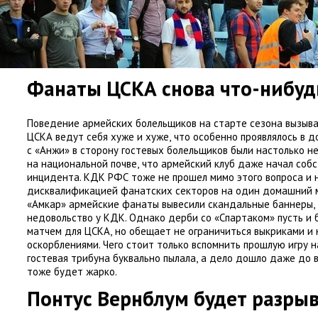
Фанаты ЦСКА снова что-нибуд
Поведение армейских болельщиков на старте сезона вызыва
ЦСКА ведут себя хуже и хуже
,
что особенно проявлялось в д
с «Анжи» в сторону гостевых болельщиков были настолько 
на национальной почве
,
что армейский клуб даже начал соб
инцидента. КДК РФС тоже не прошел мимо этого вопроса и 
дисквалификацией фанатских секторов на один домашний м
«Амкар» армейские фанаты вывесили скандальные баннеры
,
недовольство у КДК. Однако дерби со «Спартаком» пусть и
матчем для ЦСКА
,
но обещает не ограничиться выкриками и
оскорблениями. Чего стоит только вспомнить прошлую игру н
гостевая трибуна буквально пылала
,
а дело дошло даже до в
тоже будет жарко.
Понтус Вернблум будет разры