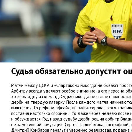
Судья обязательно допустит о
Матчи между ЦСКА и «Спартаком» никогда не бывают просты
Арбитру всегда уделяют особое внимание
,
а его персона об
хотя бы одну из команд. Судья никогда не бывает полность
дерби на твердую пятерку. После каждого матча начинаютс
выяснения. То рефери офсайд не зафиксировал
,
когда забив
поставил настолько спорный
,
что даже через неделю после 
и обсуждается. Год назад судьбу дерби решил арбитр Влад
не заметивший симуляцию Сергея Паршивлюка в штрафной п
Дмитрий Комбаров пенальти уверенно реализовал
,
подарив