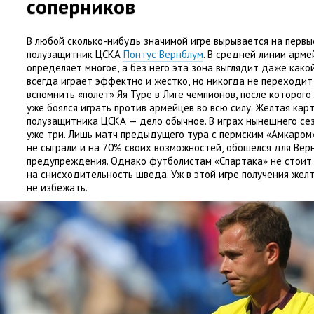
соперников
В любой сколько-нибудь значимой игре вырывается на перв
полузащитник ЦСКА
Понтус Вернблум
. В средней линии арме
определяет многое
,
а без него эта зона выглядит даже како
всегда играет эффектно и жестко
,
но никогда не переходит 
вспомнить
«
полет» Яя Туре в Лиге чемпионов
,
после которого
уже боялся играть против армейцев во всю силу. Желтая кар
полузащитника ЦСКА — дело обычное. В играх нынешнего сез
уже три. Лишь матч предыдущего тура с пермским
«
Амкаром»
не сыграли и на 70% своих возможностей
,
обошелся для Вер
предупреждения. Однако футболистам
«
Спартака» не стоит
на снисходительность шведа. Уж в этой игре получения жел
не избежать.