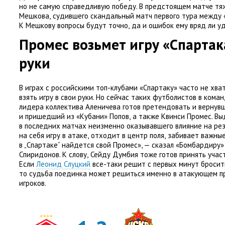
но не самую справедливую победу. В предстоящем матче тя
Мешкова
,
судившего скандальный матч первого тура между
К Мешкову вопросы будут точно
,
да и ошибок ему вряд ли у
Промес возьмет игру
«
Спартак
руки
В играх с российскими топ-клубами
«
Спартаку» часто не хва
взять игру в свои руки. Но сейчас таких футболистов в кома
лидера коллектива Аленичева готов претендовать и вернув
и пришедший из «Кубани» Попов
,
а также Квинси Промес. В
в последних матчах неизменно оказывавшего влияние на рез
на себя игру в атаке
,
отходит в центр поля
,
забивает важные
в „Спартаке“ найдется свой Промес», — сказал
«
Бомбардиру» 
Спиридонов. К слову
,
Сейду Думбия тоже готов принять учас
Если
Леонид Слуцкий
все-таки решит с первых минут бросит
то судьба поединка может решиться именно в атакующем п
игроков.