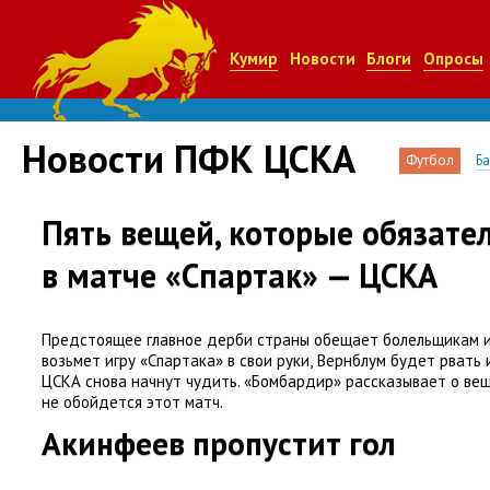
Кумир
Новости
Блоги
Опросы
Новости ПФК ЦСКА
Футбол
Б
Пять вещей, которые обязате
в матче «Спартак» — ЦСКА
Предстоящее главное дерби страны обещает болельщикам и
возьмет игру
«
Спартака» в свои руки
,
Вернблум будет рвать 
ЦСКА снова начнут чудить. «Бомбардир» рассказывает о ве
не обойдется этот матч.
Акинфеев пропустит гол