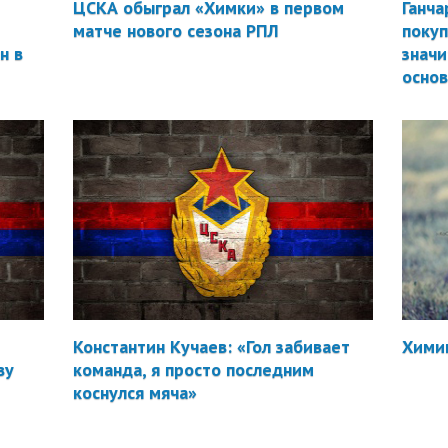
ЦСКА обыграл «Химки» в первом
Ганча
матче нового сезона РПЛ
покуп
н в
значи
осно
Константин Кучаев: «Гол забивает
Химик
ву
команда, я просто последним
коснулся мяча»