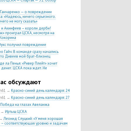
020 ЦСКА — Спартак — 3:1. Обзор
 Ганчаренко — о повреждении
а: «Надеюсь, ничего серьезного.
чего не могу сказать»
 и Акинфеев – короли дерби!
ак» проиграл ЦСКА, несмотря на
Кокорина
Фукс получил повреждение
о Гайч: В команде сразу начались
 что Дивеев мой брат-близнец
де ла Пенья: «Ривер Плейт» хочет
 денег. ЦСКА пока ждет. Не
, что сделка близка к завершению»
020 Химки — ЦСКА — 0:2. Обзор
час обсуждают
ch61
→
Красно-синий день календаря: 24
 матч сезона в РПЛ —
нейшая победа ЦСКА. Гончаренко
ch61
→
Красно-синий день календаря: 27
л 11 россиян в старте
→
Победа на глазах Авеланжа
нко — о Гайче: «Если покупаем за
→
Иртыш ЦСКА
 деньги, значит, рассчитываем как
овного форварда»
→
Леонид Слуцкий: «У меня хорошая
 – соответствующая уровню и задачам
енко: «Влашича сложно заменить,
аеву и Дзагоеву сегодня это