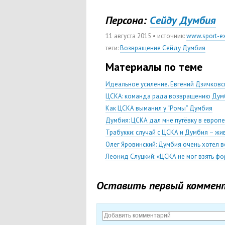
Персона:
Cейду Думбия
11 августа 2015
• источник:
www.sport-ex
теги
:
Возвращение Сейду Думбия
Материалы по теме
Идеальное усиление. Евгений Дзичков
ЦСКА: команда рада возвращению Дум
Как ЦСКА выманил у “Ромы” Думбия
Думбия: ЦСКА дал мне путёвку в европ
Трабукки: случай с ЦСКА и Думбия – ж
Олег Яровинский: Думбия очень хотел в
Леонид Слуцкий: «ЦСКА не мог взять ф
Оставить первый коммен