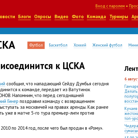
Вход с паролем
•
Прос
овости
Блоги
Опросы
Видео
Фото
Команда
Турниры
Ар
СКА
Футбол
Баскетбол
Хоккей
Женский футбол
Мини
рисоединится к ЦСКА
Лент
6 авгу
кий
сообщил
,
что нападающий Сейду Думбья сегодня
Ганчаре
единится к команде
,
передает из Ватутинок
Делать
ОНОВ. Напомним
,
что перед сегодняшней
полуто
ний Гинер
поздравил команду с возвращением
восста
ыступать за москвичей на правах аренды. Как ранее
Кучаев
ть уже в матче 5-го тура премьер-лиги против
жесток
топ-ур
Чидера
2010 по 2014 год
,
после чего был продан в «Рому».
сумас