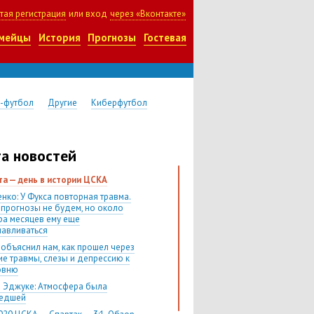
тая регистрация
или вход
через «Вконтакте»
мейцы
История
Прогнозы
Гостевая
-футбол
Другие
Киберфутбол
а новостей
ста — день в истории ЦСКА
нко: У Фукса повторная травма.
 прогнозы не будем, но около
ра месяцев ему еще
навливаться
 объяснил нам, как прошел через
ие травмы, слезы и депрессию к
овню
 Эджуке: Атмосфера была
шедшей