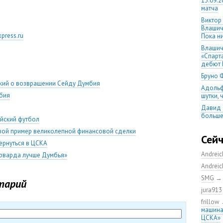
13.09.2
матча
Виктор
Влашич
press.ru
Пока ни
Влашич
«Спарт
дебют 
Бруно 
ский о возвращении Сейду Думбия
Адольф
бия
шутки,
Давид 
больше
ейский футбол
уверен
ивой пример великолепной финансовой сделки
08.08.2
Сей
ернуться в ЦСКА
матча
Andrei
орварда лучше Думбья»
Первый
уверен
Andrei
выпусти
SMG
тарий
Ганчаре
jura913
большие
на осн
frillow
машина
Ганчар
ЦСКА»
но Куч