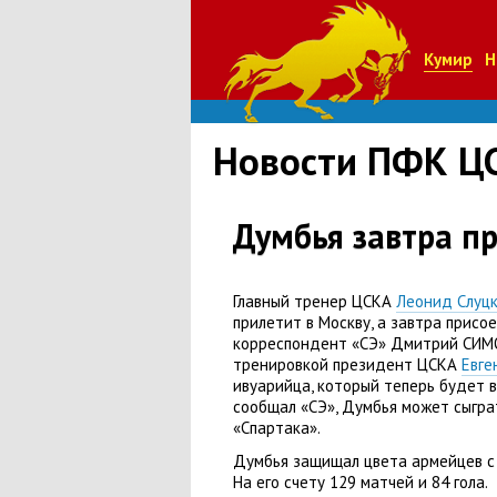
Кумир
Н
Новости ПФК Ц
Думбья завтра п
Главный тренер ЦСКА
Леонид Слуц
прилетит в Москву
,
а завтра присо
корреспондент
«
СЭ» Дмитрий СИМ
тренировкой президент ЦСКА
Евге
ивуарийца
,
который теперь будет в
сообщал
«
СЭ», Думбья может сыгра
«
Спартака».
Думбья защищал цвета армейцев с 
На его счету 129 матчей и 84 гола.