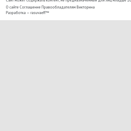
Сайт может содержать контент, не предназначенный для лиц младше 16-
О сайте
Соглашение
Правообладателям
Викторина
Разработка —
rasuvaeff™