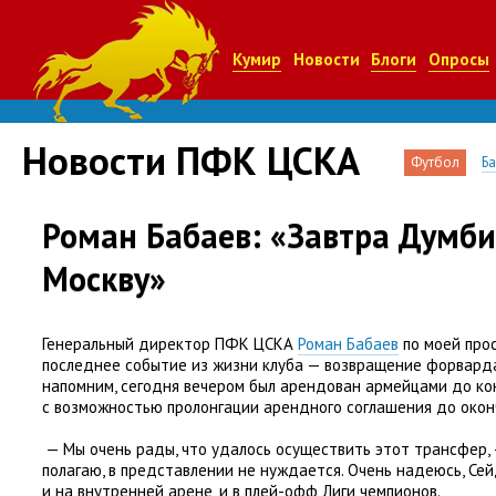
Кумир
Новости
Блоги
Опросы
Новости ПФК ЦСКА
Футбол
Б
Роман Бабаев: «Завтра Думби
Москву»
Генеральный директор ПФК ЦСКА
Роман Бабаев
по моей про
последнее событие из жизни клуба — возвращение форвард
напомним
,
сегодня вечером был арендован армейцами до ко
с возможностью пролонгации арендного соглашения до окон
— Мы очень рады
,
что удалось осуществить этот трансфер, 
полагаю
,
в представлении не нуждается. Очень надеюсь
,
Сей
и на внутренней арене
,
и в плей-офф Лиги чемпионов.