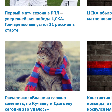
Первый матч сезона в РПЛ —
ЦСКА обыгр
увереннейшая победа ЦСКА.
матче новог
Гончаренко выпустил 11 россиян в
старте
Ганчаренко: «Влашича сложно
Константин 
заменить, но Кучаеву и Дзагоеву
команда, я 
сегодня это удалось»
коснулся мя