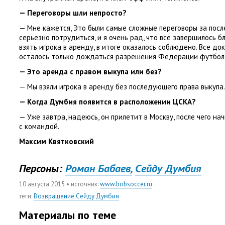
— Переговоры шли непросто?
— Мне кажется
,
Это были самые сложные переговоры за посл
серьезно потрудиться
,
и я очень рад
,
что все завершилось б
взять игрока в аренду
,
в итоге оказалось соблюдено. Все д
осталось только дождаться разрешения Федерации футбол
— Это аренда с правом выкупа или без?
— Мы взяли игрока в аренду без последующего права выкупа.
— Когда Думбия появится в расположении ЦСКА?
— Уже завтра
,
надеюсь
,
он прилетит в Москву
,
после чего на
с командой.
Максим Квятковский
Персоны:
Роман Бабаев,
Cейду Думбия
10 августа 2015
• источник:
www.bobsoccer.ru
теги
:
Возвращение Сейду Думбия
Материалы по теме