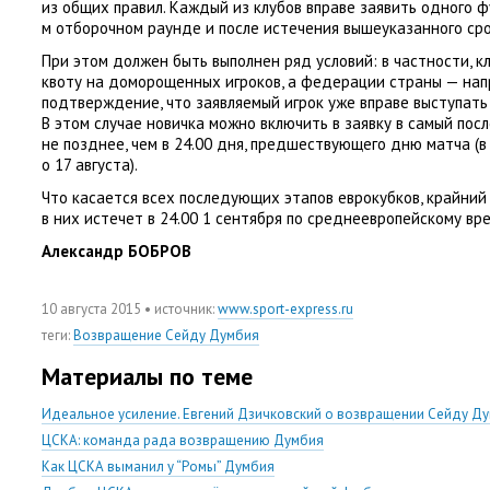
из общих правил. Каждый из клубов вправе заявить одного ф
м отборочном раунде и после истечения вышеуказанного сро
При этом должен быть выполнен ряд условий: в частности
,
к
квоту на доморощенных игроков
,
а федерации страны — нап
подтверждение
,
что заявляемый игрок уже вправе выступать
В этом случае новичка можно включить в заявку в самый по
не позднее
,
чем в 24.00 дня
,
предшествующего дню матча
(
в
о 17 августа).
Что касается всех последующих этапов еврокубков
,
крайний 
в них истечет в 24.00 1 сентября по среднеевропейскому вр
Александр БОБРОВ
10 августа 2015
• источник:
www.sport-express.ru
теги
:
Возвращение Сейду Думбия
Материалы по теме
Идеальное усиление. Евгений Дзичковский о возвращении Сейду Д
ЦСКА: команда рада возвращению Думбия
Как ЦСКА выманил у “Ромы” Думбия