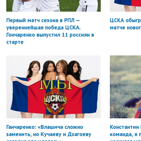
Первый матч сезона в РПЛ —
ЦСКА обыгр
увереннейшая победа ЦСКА.
матче новог
Гончаренко выпустил 11 россиян в
старте
Ганчаренко: «Влашича сложно
Константин 
заменить, но Кучаеву и Дзагоеву
команда, я 