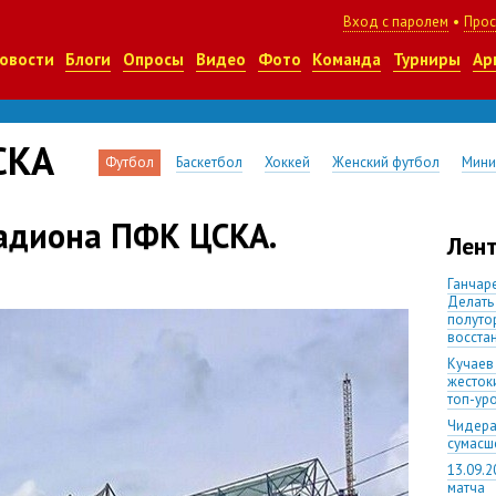
Вход с паролем
•
Прос
овости
Блоги
Опросы
Видео
Фото
Команда
Турниры
Ар
СКА
Футбол
Баскетбол
Хоккей
Женский футбол
Мини
тадиона ПФК ЦСКА.
Лент
Ганчаре
Делать
полуто
восста
Кучаев
жесток
топ-ур
Чидера
сумас
13.09.2
матча