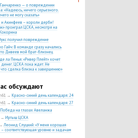
 Ганчаренко — о повреждении
а: «Надеюсь, ничего серьезного.
чего не могу сказать»
 и Акинфеев – короли дерби!
ак» проиграл ЦСКА, несмотря на
Кокорина
Фукс получил повреждение
о Гайч: В команде сразу начались
 что Дивеев мой брат-близнец
де ла Пенья: «Ривер Плейт» хочет
 денег. ЦСКА пока ждет. Не
, что сделка близка к завершению»
020 Химки — ЦСКА — 0:2. Обзор
час обсуждают
 матч сезона в РПЛ —
нейшая победа ЦСКА. Гончаренко
ch61
→
Красно-синий день календаря: 24
л 11 россиян в старте
ch61
→
Красно-синий день календаря: 27
нко — о Гайче: «Если покупаем за
→
Победа на глазах Авеланжа
 деньги, значит, рассчитываем как
овного форварда»
→
Иртыш ЦСКА
енко: «Влашича сложно заменить,
→
Леонид Слуцкий: «У меня хорошая
аеву и Дзагоеву сегодня это
 – соответствующая уровню и задачам
ь»