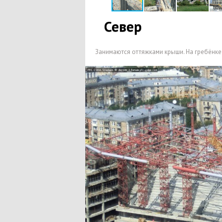
Север
Занимаются оттяжками крыши. На гребёнке 