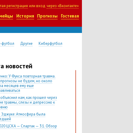
тая регистрация
или вход
через «Вконтакте»
мейцы
История
Прогнозы
Гостевая
-футбол
Другие
Киберфутбол
а новостей
нко: У Фукса повторная травма.
 прогнозы не будем, но около
ра месяцев ему еще
навливаться
 объяснил нам, как прошел через
ие травмы, слезы и депрессию к
овню
 Эджуке: Атмосфера была
шедшей
020 ЦСКА — Спартак — 3:1. Обзор