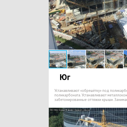
Юг
Устанавливают
«
обрешётку» под поликарб
поликарбоната. Устанавливают металлокон
забетонированные оттяжки крыши. Занимаю