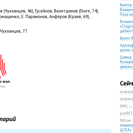
Виктор
Влашич
в
(
Чухланцев
,
46), Гусейнов
,
Вазитдинов
(
Гооге
,
74),
Пока ни
омащенко
,
Е. Парамонов
,
Анфёров
(
Краев
,
69),
Влашич
«Спарт
 Чухланцев
,
77.
дебют 
Бруно 
Адольф
шутки,
Давид 
больше
уверен
08.08.2
матча
-мол.
Сей
Первый
рмь
уверен
Andrei
выпусти
Andrei
Ганчаре
SMG
большие
на осн
jura913
тарий
Ганчар
frillow
но Куч
машина
удалос
ЦСКА»