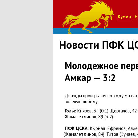
Кумир
Н
Новости ПФК Ц
Молодежное перв
Амкар — 3:2
Дважды проигрывая по ходу матча
волевую победу.
Голы:
Князев
,
34
(
0:1). Дергачёв
,
42
Жамалетдинов
,
89
(
3:2).
ПФК ЦСКА:
Кырнац
,
Ефремов
,
Алие
(
Жамалетдинов
,
84), Титов
(
Кучаев
,