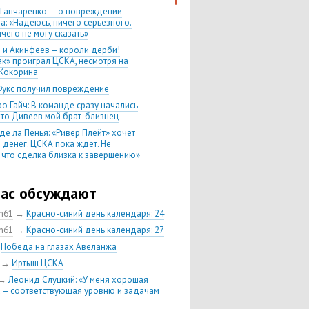
 Ганчаренко — о повреждении
а: «Надеюсь, ничего серьезного.
чего не могу сказать»
 и Акинфеев – короли дерби!
ак» проиграл ЦСКА, несмотря на
Кокорина
Фукс получил повреждение
о Гайч: В команде сразу начались
 что Дивеев мой брат-близнец
де ла Пенья: «Ривер Плейт» хочет
 денег. ЦСКА пока ждет. Не
, что сделка близка к завершению»
020 Химки — ЦСКА — 0:2. Обзор
час обсуждают
 матч сезона в РПЛ —
нейшая победа ЦСКА. Гончаренко
ch61
→
Красно-синий день календаря: 24
л 11 россиян в старте
ch61
→
Красно-синий день календаря: 27
нко — о Гайче: «Если покупаем за
→
Победа на глазах Авеланжа
 деньги, значит, рассчитываем как
овного форварда»
→
Иртыш ЦСКА
енко: «Влашича сложно заменить,
→
Леонид Слуцкий: «У меня хорошая
аеву и Дзагоеву сегодня это
 – соответствующая уровню и задачам
ь»