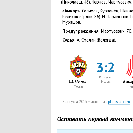
(
Николаеш
,
46), Чернов
,
Мартусевич.
«Амкар»:
Селихов
,
Курзенёв
,
Шавае
Беликов
(
Орлов
,
86), И. Парамонов
,
Р
Мурашов.
Предупреждения:
Мартусевич
,
70.
Судья:
А. Смолин
(
Вологда).
3:2
8 августа,
ЦСКА-мол.
Амкар
Москва
Москва
Пе
8 августа 2015
• источник:
pfc-cska.com
Оставить первый коммен