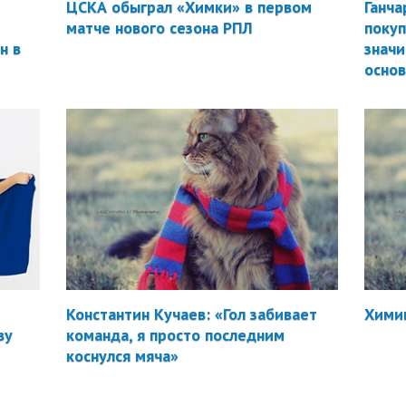
ЦСКА обыграл «Химки» в первом
Ганча
матче нового сезона РПЛ
покуп
н в
значи
осно
Константин Кучаев: «Гол забивает
Химик
ву
команда, я просто последним
коснулся мяча»