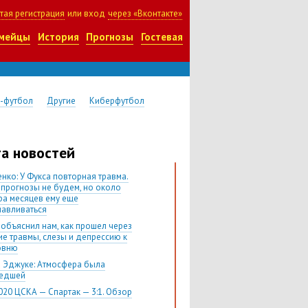
тая регистрация
или вход
через «Вконтакте»
мейцы
История
Прогнозы
Гостевая
-футбол
Другие
Киберфутбол
а новостей
нко: У Фукса повторная травма.
 прогнозы не будем, но около
ра месяцев ему еще
навливаться
 объяснил нам, как прошел через
ие травмы, слезы и депрессию к
овню
 Эджуке: Атмосфера была
шедшей
020 ЦСКА — Спартак — 3:1. Обзор