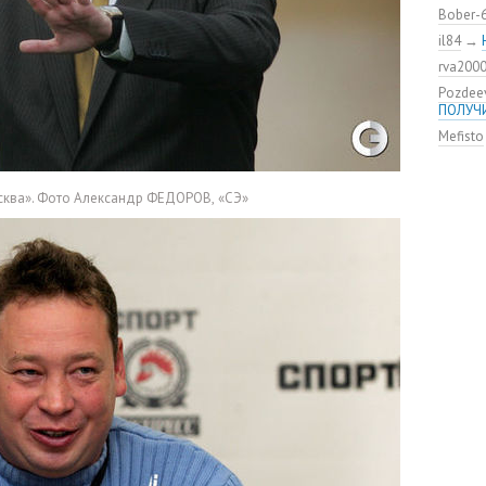
Констан
Bober-
команд
il84
→
мяча»
rva200
ЦСКА о
нового
Pozdee
ПОЛУЧ
Адольф
ЦСКА
Mefisto
ВЭБ по
этому?
сква». Фото Александр ФЕДОРОВ
,
«СЭ»
Джоке
ЦСКА —
Не уво
Шипы и