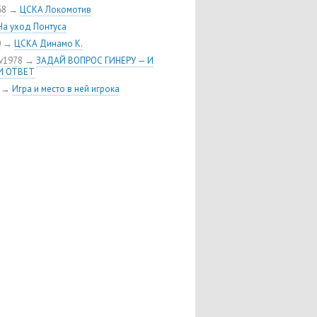
тин Кучаев: «Гол забивает
68
→
ЦСКА Локомотив
а, я просто последним коснулся
На уход Понтуса
0
→
ЦСКА Динамо К.
быграл «Химки» в первом матче
 сезона РПЛ
v1978
→
ЗАДАЙ ВОПРОС ГИНЕРУ — И
И ОТВЕТ
о Гайч пополнил состав ПФК
→
Игра и место в ней игрока
лучил ЦСКА. Ваше отношение к
р
 Ростов, фоторепортаж
льняйте Олега!
 коровы