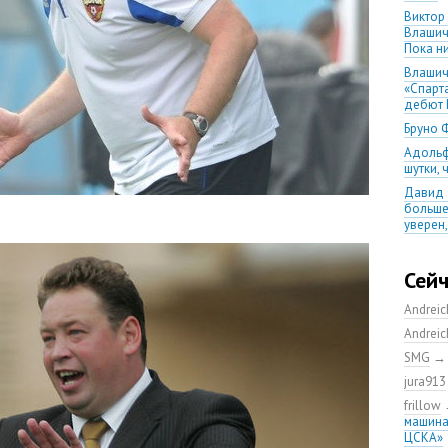
Виктор
Влашич
Пока ни
Влашич
«Спарт
дебют 
Бруно 
Адольф
шутки,
Давид 
больше
уверен
08.08.2
матча
Сей
Первый
уверен
Andrei
выпусти
Andrei
Ганчаре
SMG
большие
на осн
jura913
Ганчар
frillow
но Куч
машина
удалос
ЦСКА»