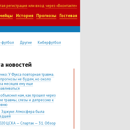
тая регистрация
или вход
через «Вконтакте»
мейцы
История
Прогнозы
Гостевая
-футбол
Другие
Киберфутбол
а новостей
нко: У Фукса повторная травма.
 прогнозы не будем, но около
ра месяцев ему еще
навливаться
 объяснил нам, как прошел через
ие травмы, слезы и депрессию к
овню
 Эджуке: Атмосфера была
шедшей
020 ЦСКА — Спартак — 3:1. Обзор