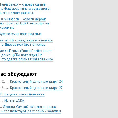
 Ганчаренко — о повреждении
а: «Надеюсь, ничего серьезного.
чего не могу сказать»
 и Акинфеев – короли дерби!
ак» проиграл ЦСКА, несмотря на
Кокорина
Фукс получил повреждение
о Гайч: В команде сразу начались
 что Дивеев мой брат-близнец
де ла Пенья: «Ривер Плейт» хочет
 денег. ЦСКА пока ждет. Не
, что сделка близка к завершению»
020 Химки — ЦСКА — 0:2. Обзор
час обсуждают
 матч сезона в РПЛ —
нейшая победа ЦСКА. Гончаренко
ch61
→
Красно-синий день календаря: 24
л 11 россиян в старте
ch61
→
Красно-синий день календаря: 27
нко — о Гайче: «Если покупаем за
→
Победа на глазах Авеланжа
 деньги, значит, рассчитываем как
овного форварда»
→
Иртыш ЦСКА
енко: «Влашича сложно заменить,
→
Леонид Слуцкий: «У меня хорошая
аеву и Дзагоеву сегодня это
 – соответствующая уровню и задачам
ь»