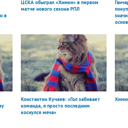
ЦСКА обыграл «Химки» в первом
Ганча
матче нового сезона РПЛ
покуп
н в
значи
осно
Константин Кучаев: «Гол забивает
Химик
ву
команда, я просто последним
коснулся мяча»