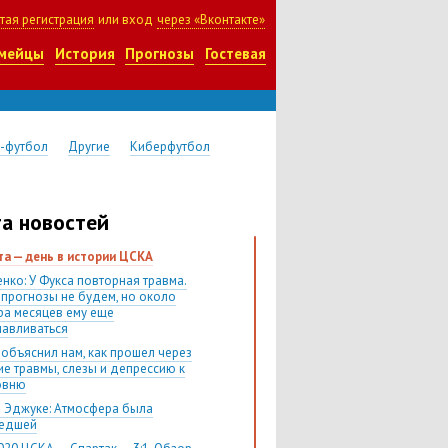
тая регистрация
или вход
через «Вконтакте»
мейцы
История
Прогнозы
Гостевая
-футбол
Другие
Киберфутбол
а новостей
ста — день в истории ЦСКА
нко: У Фукса повторная травма.
 прогнозы не будем, но около
ра месяцев ему еще
навливаться
 объяснил нам, как прошел через
ие травмы, слезы и депрессию к
овню
 Эджуке: Атмосфера была
шедшей