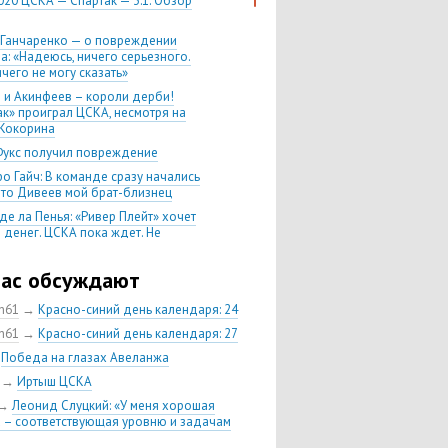
020 ЦСКА — Спартак — 3:1. Обзор
 Ганчаренко — о повреждении
а: «Надеюсь, ничего серьезного.
чего не могу сказать»
 и Акинфеев – короли дерби!
ак» проиграл ЦСКА, несмотря на
Кокорина
Фукс получил повреждение
о Гайч: В команде сразу начались
 что Дивеев мой брат-близнец
де ла Пенья: «Ривер Плейт» хочет
 денег. ЦСКА пока ждет. Не
, что сделка близка к завершению»
020 Химки — ЦСКА — 0:2. Обзор
час обсуждают
ch61
→
Красно-синий день календаря: 24
 матч сезона в РПЛ —
нейшая победа ЦСКА. Гончаренко
ch61
→
Красно-синий день календаря: 27
л 11 россиян в старте
→
Победа на глазах Авеланжа
нко — о Гайче: «Если покупаем за
→
Иртыш ЦСКА
 деньги, значит, рассчитываем как
овного форварда»
→
Леонид Слуцкий: «У меня хорошая
 – соответствующая уровню и задачам
енко: «Влашича сложно заменить,
аеву и Дзагоеву сегодня это