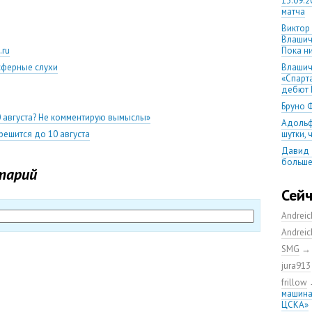
13.09.2
матча
Виктор
Влашич
.ru
Пока ни
сферные слухи
Влашич
«Спарт
дебют 
Бруно 
0 августа? Не комментирую вымыслы»
Адольф
ешится до 10 августа
шутки,
Давид 
больше
тарий
уверен
08.08.2
Сей
матча
Andrei
Первый
уверен
Andrei
выпусти
SMG
Ганчаре
jura913
большие
на осн
frillow
машина
Ганчар
ЦСКА»
но Куч