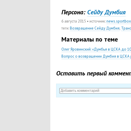
Персона:
Cейду Думбия
6 августа 2015
• источник:
news.sportbox
теги
:
Возвращение Сейду Думбия
,
Тран
Материалы по теме
Олег Яровинский: «Думбья в ЦСКА до 1
Вопрос о возвращении Думбия в ЦСКА р
Оставить первый коммен