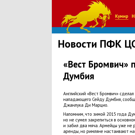
Кумир
Н
Новости ПФК Ц
«Вест Бромвич» п
Думбия
Английский
«
Вест Бромвич» сделал
нападающего Сейду Думбия
,
сообщ
Джанлука Ди Марцио.
Напомним
,
что зимой 2015 года Ду
но не сумел закрепиться в основно
и забил два мяча. Армейцы уже не 
аренды
,
но римляне настаивают на