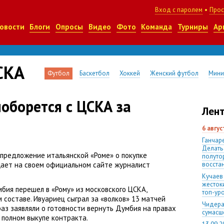
Вход с паролем
•
Прос
овости
Блоги
Опросы
Видео
Фото
Команда
Турниры
Ар
СКА
Футбол
Баскетбол
Хоккей
Женский футбол
Мини
оборется с ЦСКА за
Лент
6 авгу
Ганчаре
Делать
 предложение итальянской
«
Роме» о покупке
полуто
ает на своем официальном сайте журналист
восста
Кучаев
жесток
мбия перешел в «Рому» из московского ЦСКА
,
топ-ур
м составе. Ивуариец сыграл за «волков» 13 матчей
Чидера
раз заявляли о готовности вернуть Думбия на правах
сумас
 полном выкупе контракта.