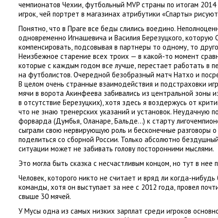
чемпионатов Чехии
,
футбольный MVP страны по итогам 2014
игрок
,
чей портрет в магазинах атрибутики
«
Спарты» рисуют
Понятно
,
что в Праге все беды слились воедино. Неполноцен
одновременно Игнашевича и Василия Березуцкого
,
которую 
компенсировать
,
подсовывая в партнеры то одному
,
то друго
Неизбежное старение всех троих — в какой-то момент срав
которые с каждым годом все лучше
,
перестает работать в п
на футболистов. Очередной безобразный матч Натхо и поср
В целом очень странные взаимодействия и подстраховки иг
мячи в ворота Акинфеева забивались из центральной зоны 
в отсутствие Березуцких), хотя здесь я воздержусь от крит
что не знаю тренерских указаний и установок. Неудачную п
форварда
(
Думбья
,
Оланаре
,
Бальде…) к старту лигочемпион
сыграли свою нервирующую роль и бесконечные разговоры о
поделиться со сборной России. Только абсолютно бездушный
ситуации может не забивать голову посторонними мыслями.
Это могла быть сказка с несчастливым концом
,
но тут в нее 
Человек
,
которого никто не считает и вряд ли когда-нибудь
команды
,
хотя он выступает за нее с 2012 года
,
провел почт
свыше 30 мячей.
У Мусы одна из самых низких зарплат среди игроков основн