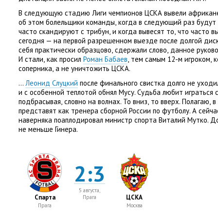
В следующую стадию Лиги чемпионов ЦСКА вывели африканец
об этом болельщики команды
,
когда в следующий раз будут
часто скандируют с трибун
,
и когда вывесят то
,
что часто 
сегодня — на первой разрешенном выезде после долгой дис
себя практически образцово
,
сдержали слово
,
данное руково
И стали
,
как просил
Роман Бабаев
,
тем самым 12-м игроком
,
к
соперника
,
а не уничтожить ЦСКА.
…
Леонид Слуцкий
после финального свистка долго не уходи
и с особенной теплотой обнял Мусу. Судьба любит играться
подбрасывая
,
словно на волнах. То вниз
,
то вверх. Полагаю
,
в
представят как тренера сборной России по футболу. А сейча
наверняка поаплодировал министр спорта Виталий Мутко. Д
не меньше Гинера.
2:3
5 августа,
Спарта
ЦСКА
Прага
Прага
Москва