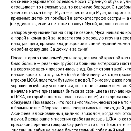
он смешно укрывается одеялом. Носит странную обувь и уд
отращивает то нелепые усы
,
то козлиную бородку. Он добры
у него есть сын
(
зовут Муса — в честь отца Мусы
,
которого то
приемных детей от погибшей в автокатастрофе сестры — а 
(
не удивлюсь
,
если и ее тоже назовут Мусой
,
хорошо если не
Запоров уйму моментов на старте сезона
,
Муса
,
нещадно кр
а порой и командой за недостаточно хорошую игру на неро
нападающего
,
проявил хладнокровие в самый нужный момент
он забил сразу два. За дочку и за сына!
После второго гола армейцев и неоднозначной красной кар
было больше — реальной грубости боли или актерского маст
на короткое время превратилась в ад. Свист стоял такой
,
что
начали кровоточить уши. На 65-й и 66-й минутах с централь
игроков ЦСКА полетели бутылки с водой. По-моему даже поп
упрашивал публику успокоиться
,
но это не слишком помогло.
в начале матче призвавшая биться за свои цвета
(
звучало и
к ЦСКА
,
который вышел на поле в салатовом) и оскорблявшая
обезумела. Показалось
,
что гости
«
поплыли», несмотря на то 
в большинстве. Оборона вновь превратилась в проходной дв
Акинфеев
,
вдохновленный
,
видимо
,
эпизодом
,
когда мяч отс
в руки. В решающие мгновения сработал козырь ЦСКА
,
о кот
пресс-конференции говорил Слуцкий — это опыт. Блистатель
дистанции забил не менее блистательный победный мяч!