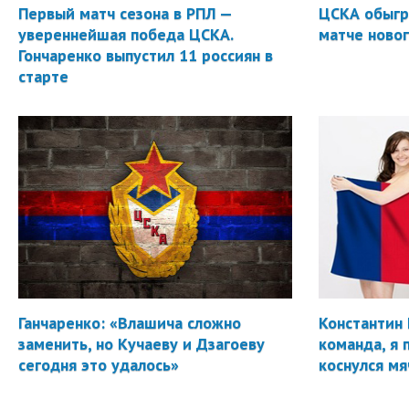
Первый матч сезона в РПЛ —
ЦСКА обыгр
увереннейшая победа ЦСКА.
матче новог
Гончаренко выпустил 11 россиян в
старте
Ганчаренко: «Влашича сложно
Константин 
заменить, но Кучаеву и Дзагоеву
команда, я 
сегодня это удалось»
коснулся мя