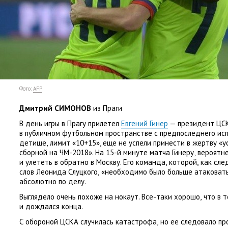
Фото:
AFP
Дмитрий СИМОНОВ
из Праги
В день игры в Прагу прилетел
Евгений Гинер
— президент ЦСК
в публичном футбольном пространстве с предпоследнего ис
детище
,
лимит
«
10+15», еще не успели принести в жертву
«
у
сборной на ЧМ-2018». На 15-й минуте матча Гинеру
,
вероятне
и улететь в обратно в Москву. Его команда
,
которой
,
как сле
слов Леонида Слуцкого
,
«необходимо было больше атаковать»
абсолютно по делу.
Выглядело очень похоже на нокаут. Все-таки хорошо
,
что в 
и дождался конца.
С обороной ЦСКА случилась катастрофа
,
но ее следовало пр