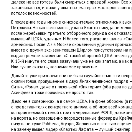
далеко не все готовы были смириться с правдой жизни. Все 
заканчивается
,
и даже у опытных
,
матерых мастеров своего 
потолок возможностей.
В последние годы многие снисходительно относились к выс
Петржелы. Но как выяснилось
,
у пана Власты никуда не делос
после жеребьевки третьего отборочного раунда он отказалс
выпавший ЦСКА
,
удачным. И более того
,
расценил шансы
«
Сп
армейских. После 2:2 в Москве окрыленный удачным прогно
вместе с другим экс-зенитовцем Ширлом присутствовал на п
выдал громкое заявление: «С такой обороной ЦСКА нечего де
К 15-й минуте его слова зазвучали уже не как эпатаж
,
а как 
Или лучше сказать
,
неснимаемое проклятье.
Давайте уже признаем: они не были случайностью
,
эти непр
охапки голов
,
пропущенные в двух Лигах чемпионов подряд —
Сити», «Ромы», даже от плзенькой
«
Виктории»
(
оба раза по д
Акинфеева тоже появились не просто так.
Дело не в соперниках
,
а в самом ЦСКА. На фоне обороны
(
я 
о представителях конкретного амплуа
,
а об игре всей коман
которая великой стеной стоит в черепашьей РФПЛ
,
даже эн
на ворота
,
но совершенно посредственные форварды Крейч
ничуть не хуже Роббена
,
Агуэро
,
Жервинью и кто там еще им 
на замену вышел лидер
«
Спарты» Лафата — лучший снайпер 