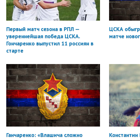
Первый матч сезона в РПЛ —
ЦСКА обыгр
увереннейшая победа ЦСКА.
матче новог
Гончаренко выпустил 11 россиян в
старте
Ганчаренко: «Влашича сложно
Константин 