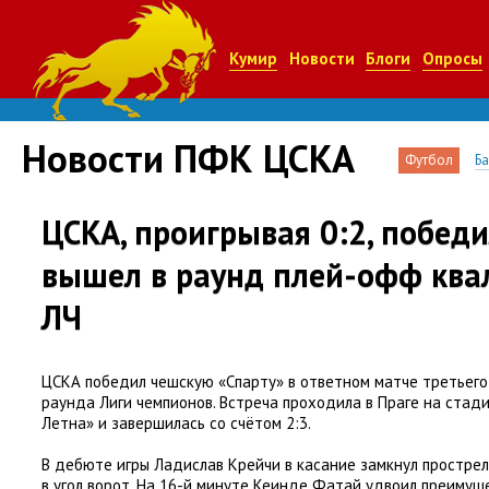
Кумир
Новости
Блоги
Опросы
Новости ПФК ЦСКА
Футбол
Б
ЦСКА, проигрывая 0:2, победи
вышел в раунд плей-офф кв
ЛЧ
ЦСКА победил чешскую
«
Спарту» в ответном матче третьег
раунда Лиги чемпионов. Встреча проходила в Праге на стад
Летна» и завершилась со счётом 2:3.
В дебюте игры Ладислав Крейчи в касание замкнул прострел
в угол ворот. На 16-й минуте Кеинде Фатай удвоил преимущ