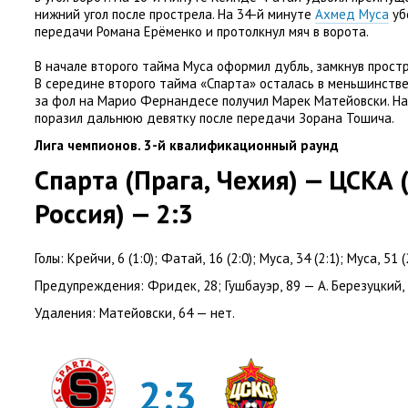
нижний угол после прострела. На 34-й минуте
Ахмед Муса
уб
передачи Романа Ерёменко и протолкнул мяч в ворота.
В начале второго тайма Муса оформил дубль
,
замкнув прост
В середине второго тайма
«
Спарта» осталась в меньшинств
за фол на Марио Фернандесе получил Марек Матейовски. Н
поразил дальнюю девятку после передачи Зорана Тошича.
Лига чемпионов. 3-й квалификационный раунд
Спарта
(
Прага
,
Чехия) — ЦСКА
Россия) — 2:3
Голы: Крейчи
,
6
(
1:0); Фатай
,
16
(
2:0); Муса
,
34
(
2:1); Муса
,
51
(
Предупреждения:
Фридек
,
28; Гушбауэр
,
89 — А. Березуцкий
,
Удаления:
Матейовски
,
64 — нет.
2:3