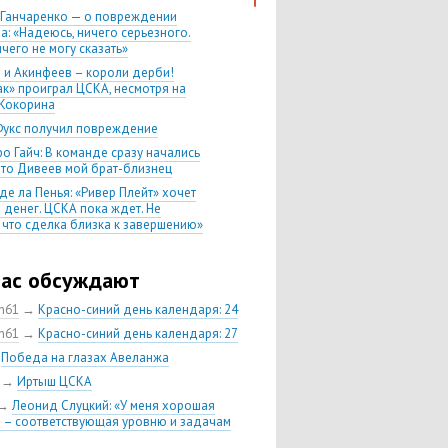
 Ганчаренко — о повреждении
а: «Надеюсь, ничего серьезного.
чего не могу сказать»
 и Акинфеев – короли дерби!
ак» проиграл ЦСКА, несмотря на
Кокорина
Фукс получил повреждение
о Гайч: В команде сразу начались
 что Дивеев мой брат-близнец
де ла Пенья: «Ривер Плейт» хочет
 денег. ЦСКА пока ждет. Не
, что сделка близка к завершению»
020 Химки — ЦСКА — 0:2. Обзор
час обсуждают
 матч сезона в РПЛ —
нейшая победа ЦСКА. Гончаренко
ch61
→
Красно-синий день календаря: 24
л 11 россиян в старте
ch61
→
Красно-синий день календаря: 27
нко — о Гайче: «Если покупаем за
→
Победа на глазах Авеланжа
 деньги, значит, рассчитываем как
овного форварда»
→
Иртыш ЦСКА
енко: «Влашича сложно заменить,
→
Леонид Слуцкий: «У меня хорошая
аеву и Дзагоеву сегодня это
 – соответствующая уровню и задачам
ь»