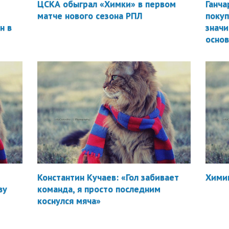
ЦСКА обыграл «Химки» в первом
Ганча
матче нового сезона РПЛ
покуп
н в
значи
осно
Константин Кучаев: «Гол забивает
Химик
ву
команда, я просто последним
коснулся мяча»