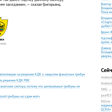
м заседании», — сказал Григорьянц.
Виктор
Влашич
Пока ни
Влашич
«Спарт
дебют 
Бруно 
Адольф
жи
шутки,
чкала
Давид 
больше
уверен
08.08.2
матча
Сей
Первый
 апелляцию на решение КДК о закрытии фанатских трибун
уверен
Andrei
выпусти
ать решение КДК РФС
Andrei
Ганчаре
фанатские сектора, потому что центральные трибуны не
SMG
большие
на осн
jura913
ской трибуны на один матч
Ганчар
frillow
но Куч
машина
удалос
ЦСКА»