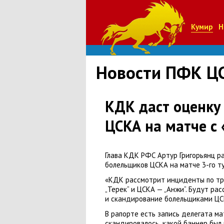
Кумир
Н
Новости ПФК Ц
КДК даст оценку
ЦСКА на матче с
Глава КДК РФС Артур Григорьянц р
болельщиков ЦСКА на матче 3-го т
«КДК рассмотрит инциденты по тре
„Терек“ и ЦСКА — „Анжи“. Будут р
и скандирование болельщиками ЦС
В рапорте есть запись делегата м
скандировалось
,
какой баннер был