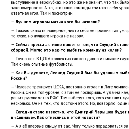
выступление в еврокубках
,
но это же не значит
,
что так было
закономерности. А то
,
что наши команды считают себя уров
ответная игра. Там и посмотрим.
— Лучшим игроком матча кого бы назвали?
— Тяжело сказать
,
наверное
,
никто себя не проявил так уж я
то хуже
,
но лучшего игрока не назову.
— Сейчас пресса активно пишет о том
,
что Слуцкий стан
сборной. Могло это как-то выбить команду из колеи?
— Точно нет. В ЦСКА коллектив сложен давно и никакие слухи
Там очень опытные футболисты.
— Как Вы думаете
,
Леонид Слуцкий был бы удачным выб
России?
— Человек тренирует ЦСКА
,
постоянно играет в Лиге чемпио
России. Он на топ-уровне
,
с этим не поспоришь. А удачна ка
решит руководство РФС. Там выберут того
,
кого считают лу
несколько. Он из тех
,
кто достоин этого. Но
,
повторяю
,
один 
— Сегодня стало известно
,
что Дмитрий Черышев будет 
в «Севилье». Как отнеслись к этой новости?
— А я её впервые слышу от вас. Могу только порадоваться за