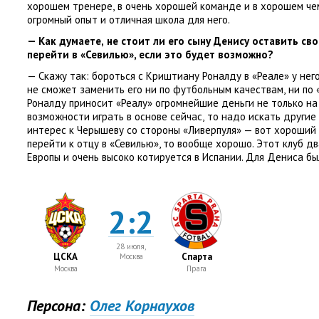
хорошем тренере
,
в очень хорошей команде и в хорошем че
огромный опыт и отличная школа для него.
— Как думаете
,
не стоит ли его сыну Денису оставить св
перейти в «Севилью», если это будет возможно?
— Скажу так: бороться с Криштиану Роналду в «Реале» у него
не сможет заменить его ни по футбольным качествам
,
ни по
Роналду приносит
«
Реалу» огромнейшие деньги не только на
возможности играть в основе сейчас
,
то надо искать другие
интерес к Черышеву со стороны
«
Ливерпуля» — вот хороший 
перейти к отцу в «Севилью», то вообще хорошо. Этот клуб д
Европы и очень высоко котируется в Испании. Для Дениса бы
2:2
28 июля,
ЦСКА
Спарта
Москва
Москва
Прага
Персона:
Олег Корнаухов