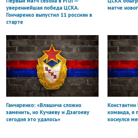
Первый матч сезона в РПЛ —
ЦСКА обыгр
увереннейшая победа ЦСКА.
матче новог
Гончаренко выпустил 11 россиян в
старте
Ганчаренко: «Влашича сложно
Константин 
заменить, но Кучаеву и Дзагоеву
команда, я 
сегодня это удалось»
коснулся мя