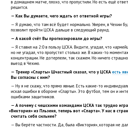
в домашнем матче
,
плохо
,
что пропустили. Но есть ещё отве
решится.
— Как Вы думаете
,
чего ждать от ответной игры?
— Я думаю
,
что там всё будет нормально. Уверен
,
в Чехии бу
позволит пройти ЦСКА дальше в следующий раунд.
— А какой счёт Вы прогнозировали до игры?
— Я ставил на 2:0 в пользу ЦСКА. Видите
,
угадал
,
что
«
армейц
но не угадал
,
что пропустят столько же. В каких-то момента
концентрации. Не дотерпели
,
так скажем. Но ничего страшн
выезд в Чехию.
— Тренер
«
Спарты» Шчастный сказал
,
что у ЦСКА
есть яв
Вы согласны с ним?
— Ну я не скажу
,
что прямо явные. Есть какие-то индивидуа
искал ошибки в обороне
«
Спарты». Это футбол
,
тем он и инт
ошибками защитников.
— А почему с чешскими командами ЦСКА так трудно игр
«
Виктория» из Пльзеня
,
теперь вот
«
Спарта». У нас в стра
считать себя сильнее?
— Вы берёте частности. Да
,
была
«
Виктория», которая не д