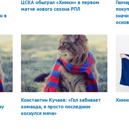
ЦСКА обыграл «Химки» в первом
Ганча
матче нового сезона РПЛ
покуп
н в
значи
осно
Константин Кучаев: «Гол забивает
Химик
ву
команда, я просто последним
коснулся мяча»