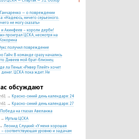
020 ЦСКА — Спартак — 3:1. Обзор
 Ганчаренко — о повреждении
а: «Надеюсь, ничего серьезного.
чего не могу сказать»
 и Акинфеев – короли дерби!
ак» проиграл ЦСКА, несмотря на
Кокорина
Фукс получил повреждение
о Гайч: В команде сразу начались
 что Дивеев мой брат-близнец
де ла Пенья: «Ривер Плейт» хочет
 денег. ЦСКА пока ждет. Не
, что сделка близка к завершению»
020 Химки — ЦСКА — 0:2. Обзор
час обсуждают
ch61
→
Красно-синий день календаря: 24
 матч сезона в РПЛ —
нейшая победа ЦСКА. Гончаренко
ch61
→
Красно-синий день календаря: 27
л 11 россиян в старте
→
Победа на глазах Авеланжа
нко — о Гайче: «Если покупаем за
→
Иртыш ЦСКА
 деньги, значит, рассчитываем как
овного форварда»
→
Леонид Слуцкий: «У меня хорошая
 – соответствующая уровню и задачам
енко: «Влашича сложно заменить,
аеву и Дзагоеву сегодня это