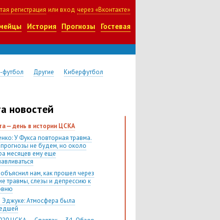
тая регистрация
или вход
через «Вконтакте»
мейцы
История
Прогнозы
Гостевая
-футбол
Другие
Киберфутбол
а новостей
ста — день в истории ЦСКА
нко: У Фукса повторная травма.
 прогнозы не будем, но около
ра месяцев ему еще
навливаться
 объяснил нам, как прошел через
ие травмы, слезы и депрессию к
овню
 Эджуке: Атмосфера была
шедшей