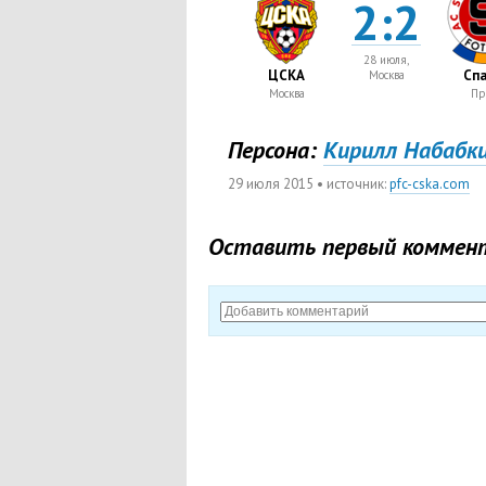
2:2
28 июля,
ЦСКА
Спа
Москва
Москва
Пр
Персона:
Кирилл Набабк
29 июля 2015
• источник:
pfc-cska.com
Оставить первый коммен