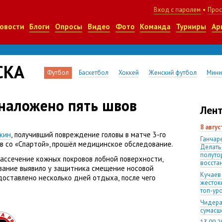
Вход с паролем
•
Прос
овости
Блоги
Опросы
Видео
Фото
Команда
Турниры
Ар
СКА
Футбол
Баскетбол
Хоккей
Женский футбол
Мини
наложено пять швов
Лент
8 авгу
кин
,
получивший повреждение головы в матче 3-го
Ганчаре
в со «Спартой», прошёл медицинское обследование.
Делать
полуто
рассечение кожных покровов лобной поверхности
,
восста
вание выявило у защитника смещение носовой
Кучаев
едоставлено несколько дней отдыха
,
после чего
жесток
топ-ур
Чидера
сумас