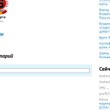
13.09.2
матча
Виктор
Влашич
рта
Пока ни
ага
Влашич
«Спарт
дебют 
ин
Бруно 
Адольф
шутки,
Давид 
тарий
больше
уверен
08.08.2
Сей
матча
Andrei
Первый
уверен
Andrei
выпусти
SMG
Ганчаре
jura913
большие
на осн
frillow
машина
Ганчар
ЦСКА»
но Куч