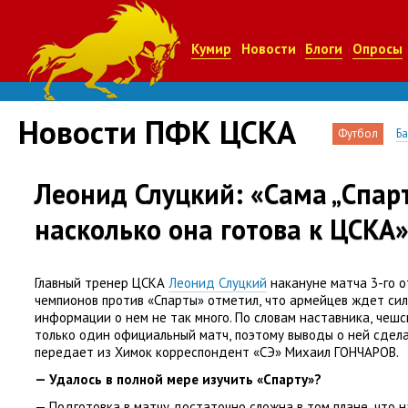
Кумир
Новости
Блоги
Опросы
Новости ПФК ЦСКА
Футбол
Б
Леонид Слуцкий: «Сама „Спарт
насколько она готова к ЦСКА
Главный тренер ЦСКА
Леонид Слуцкий
накануне матча 3-го о
чемпионов против
«
Спарты» отметил
,
что армейцев ждет сил
информации о нем не так много. По словам наставника
,
чешс
только один официальный матч
,
поэтому выводы о ней сдел
передает из Химок корреспондент
«
СЭ» Михаил ГОНЧАРОВ.
— Удалось в полной мере изучить
«
Спарту»?
— Подготовка в матчу достаточно сложна в том плане
,
что н