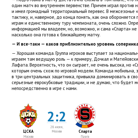
один матч во внутреннем первенстве. Причем играл против 
и имел громадный территориальный перевес. В межсезонье
«
тактику
,
и
,
наверное
,
до конца понять
,
как она обороняется 
играм и единственному туру чемпионата
,
очень сложно. Опр
информацией мы владеем
,
но
,
возможно
,
и сама
«
Спарта» не
насколько она готова к ближайшему матчу.
— И все-таки — каков приблизительно уровень соперник
— Хорошая команда. Группа игроков выступает за национал
играем там ведущую роль — к примеру
,
Дочкал и Матейовски
Лафата. Вероятность
,
что он сыграет
,
не очень высока
,
но «С
которым очень схож по игровой модели. Команда мобильна
,
в три центральных защитника
,
привыкла доминировать в сво
серьезные еврокубковые традиции
,
и не думаю
,
что будет м
непосредственно в игре с нами.
2:2
28 июля,
ЦСКА
Спарта
Москва
Москва
Прага