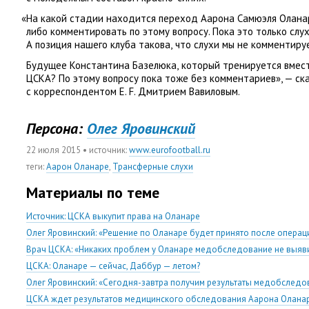
«
На какой стадии находится переход Аарона Самюэля Оланар
либо комментировать по этому вопросу. Пока это только слу
А позиция нашего клуба такова
,
что слухи мы не комментиру
Будущее Константина Базелюка
,
который тренируется вмес
ЦСКА? По этому вопросу пока тоже без комментариев», — ск
с корреспондентом E. F. Дмитрием
Вавиловым.
Персона:
Олег Яровинский
22 июля 2015
• источник:
www.eurofootball.ru
теги
:
Аарон Оланаре
,
Трансферные слухи
Материалы по теме
Источник: ЦСКА выкупит права на Оланаре
Олег Яровинский: «Решение по Оланаре будет принято после операц
Врач ЦСКА: «Никаких проблем у Оланаре медобследование не выяв
ЦСКА: Оланаре — сейчас, Даббур — летом?
Олег Яровинский: «Сегодня-завтра получим результаты медобследо
ЦСКА ждет результатов медицинского обследования Аарона Олана