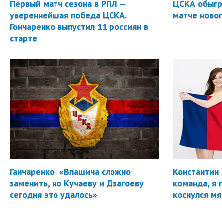
Первый матч сезона в РПЛ —
ЦСКА обыгр
увереннейшая победа ЦСКА.
матче новог
Гончаренко выпустил 11 россиян в
старте
Ганчаренко: «Влашича сложно
Константин 
заменить, но Кучаеву и Дзагоеву
команда, я 
сегодня это удалось»
коснулся мя