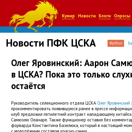
Кумир
Новости
Блоги
Опросы
Новости ПФК ЦСКА
Футбол
Б
Олег Яровинский: Аарон Сам
в ЦСКА? Пока это только слух
остаётся
Руководитель селекционного отдела ЦСКА
Олег Яровинский
прокомментировать появившуюся ранее в прессе информаци
клуб предложил пятилетний контракт нападающему китайск
Самюэлю Оланаре. Также функционер оставил без коммента
форварда Константина Базелюка
,
который в настоящий мом
с молодёжным составом красно-синих.