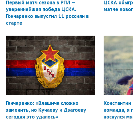
Первый матч сезона в РПЛ —
ЦСКА обыгр
увереннейшая победа ЦСКА.
матче новог
Гончаренко выпустил 11 россиян в
старте
Ганчаренко: «Влашича сложно
Константин 
заменить, но Кучаеву и Дзагоеву
команда, я 
сегодня это удалось»
коснулся мя