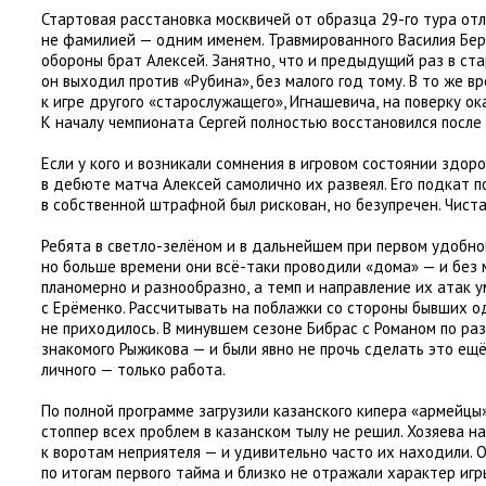
Стартовая расстановка москвичей от образца 29-го тура от
не фамилией — одним именем. Травмированного Василия Бер
обороны брат Алексей. Занятно
,
что и предыдущий раз в ст
он выходил против
«
Рубина», без малого год тому. В то же в
к игре другого
«
старослужащего», Игнашевича
,
на поверку ок
К началу чемпионата Сергей полностью восстановился после 
Если у кого и возникали сомнения в игровом состоянии здор
в дебюте матча Алексей самолично их развеял. Его подкат 
в собственной штрафной был рискован
,
но безупречен. Чист
Ребята в светло-зелёном и в дальнейшем при первом удобно
но больше времени они всё-таки проводили
«
дома» — и без 
планомерно и разнообразно
,
а темп и направление их атак 
с Ерёменко. Рассчитывать на поблажки со стороны бывших 
не приходилось. В минувшем сезоне Бибрас с Романом по ра
знакомого Рыжикова — и были явно не прочь сделать это ещё
личного — только работа.
По полной программе загрузили казанского кипера
«
армейцы»
стоппер всех проблем в казанском тылу не решил. Хозяева н
к воротам неприятеля — и удивительно часто их находили. О
по итогам первого тайма и близко не отражали характер иг