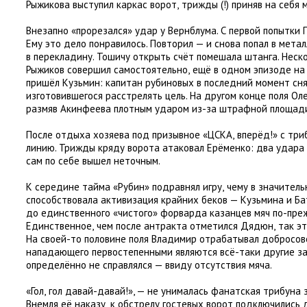
Рыжикова выступил каркас ворот
,
трижды
(
!) приняв на себя 
Внезапно
«
прорезался» удар у Вернблума. С первой попытки 
Ему это дело понравилось. Повторил — и снова попал в мета
в перекладину. Тошичу открыть счёт помешала штанга. Неск
Рыжиков совершил самостоятельно
,
ещё в одном эпизоде на
пришёл Кузьмин: капитан рубиновых в последний момент снял
изготовившегося расстрелять цель. На другом конце поля Оле
размяв Акинфеева плотным ударом из-за штрафной площад
После отдыха хозяева под призывное
«
ЦСКА
,
вперёд!» с три
линию. Трижды кряду ворота атаковал Ерёменко: два удара
сам по себе вышел неточным.
К середине тайма
«
Рубин» подравнял игру
,
чему в значитель
способствовала активизация крайних беков — Кузьмина и Ба
до единственного
«
чистого» форварда казанцев мяч по-пре
Единственное
,
чем после антракта отметился Дядюн
,
так э
На своей-то половине поля Владимир отрабатывал добросов
нападающего первостепенными являются всё-таки другие за
определённо не справлялся — ввиду отсутствия мяча.
«Гол
,
гол давай-давай!», — не унималась фанатская трибуна з
Внемля её наказу
,
к обстрелу гостевых ворот подключились