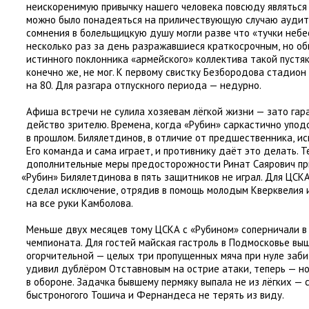
неискоренимую привычку нашего человека повсюду являться
можно было понадеяться на приличествующую случаю аудит
сомнения в болельщицкую душу могли разве что
«
тучки небе
несколько раз за день разражавшиеся краткосрочным
,
но об
истинного поклонника
«
армейского» коллектива такой пустя
конечно же
,
не мог. К первому свистку Безбородова стадион
на 80. Для разгара отпускного периода — недурно.
Афиша встречи не сулила хозяевам лёгкой жизни — зато гар
действо зрителю. Времена
,
когда
«
Рубин» саркастично упод
в прошлом. Билялетдинов
,
в отличие от предшественника
,
ис
Его команда и сама играет
,
и противнику даёт это делать. Т
дополнительные меры предосторожности Ринат Саярович при
«
Рубин» Билялетдинова в пять защитников не играл. Для ЦСК
сделал исключение
,
отрядив в помощь молодым Кверквелия 
на все руки Камболова.
Меньше двух месяцев тому ЦСКА с «Рубином» соперничали в
чемпионата. Для гостей майская гастроль в Подмосковье вы
огорчительной — целых три пропущенных мяча при нуле заби
удивил дублёром Отставновым на острие атаки
,
теперь — н
в обороне. Задачка бывшему пермяку выпала не из лёгких —
быстроногого Тошича и Фернандеса не терять из виду.