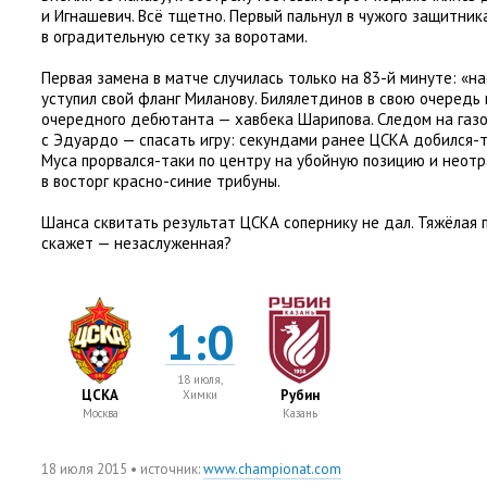
и Игнашевич. Всё тщетно. Первый пальнул в чужого защитник
в оградительную сетку за воротами.
Первая замена в матче случилась только на 83-й минуте: «н
уступил свой фланг Миланову. Билялетдинов в свою очередь
очередного дебютанта — хавбека Шарипова. Следом на газо
с Эдуардо — спасать игру: секундами ранее ЦСКА добился-т
Муса прорвался-таки по центру на убойную позицию и неот
в восторг красно-синие трибуны.
Шанса сквитать результат ЦСКА сопернику не дал. Тяжёлая
скажет — незаслуженная?
1:0
18 июля,
ЦСКА
Рубин
Химки
Москва
Казань
18 июля 2015
• источник:
www.championat.com