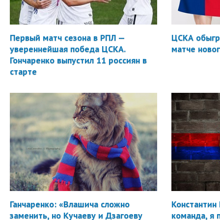
Первый матч сезона в РПЛ —
ЦСКА обыгр
увереннейшая победа ЦСКА.
матче новог
Гончаренко выпустил 11 россиян в
старте
Ганчаренко: «Влашича сложно
Константин 
заменить, но Кучаеву и Дзагоеву
команда, я 