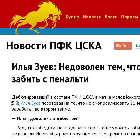
Кумир
Новости
Блоги
Опросы
Новости ПФК ЦСКА
Футбол
Б
Илья Зуев: Недоволен тем, чт
забить с пенальти
Дебютировавший в составе ПФК ЦСКА в матче молодёжного 
(
5:0)
Илья Зуев
посетовал на то
,
что не смог реализовать 11-
заработал во втором тайме.
— Илья
,
доволен ли дебютом?
— Рад
,
что победили
,
но недоволен тем
,
что не удалось заби
не повезло. Но мы обыграли с крупным счётом крепкого сопер