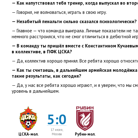
— Как напутствовал тебя тренер
,
когда выпускал во вто
— Говорил
,
не волноваться
,
играть в свою игру.
— Незабитый пенальти сильно сказался психологически?
— Главное — что команда выиграла. Личные показатели не та
немного расстроился
,
что не смог отличиться в дебютной игр
— В команду ты пришёл вместе с Константином Кучаевым
в коллективе
,
в ПФК ЦСКА?
— Да
,
коллектив хорошо принял. Все ребята хорошо относят
— Как ты считаешь
,
в дальнейшем армейская молодёжка
такие результаты
,
как сегодня?
— Да
,
у нас все ребята хорошо играют
,
и я уверен
,
что мы с
уровень в дальнейшем.
5:0
17 июля,
ЦСКА-мол.
Рубин-мол.
Москва