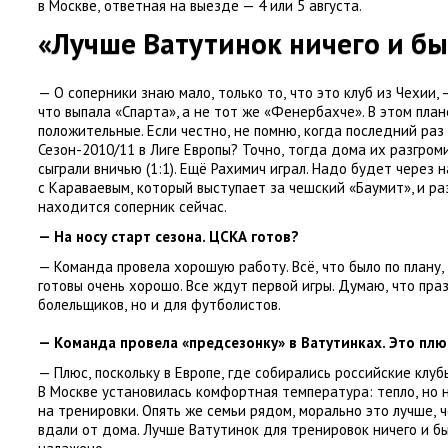
в Москве
,
ответная на выезде — 4 или 5 августа.
«Лучше Ватутинок ничего и бы
— О соперники знаю мало
,
только то
,
что это клуб из Чехии,
что выпала
«
Спарта», а не тот же «Фенербахче». В этом пла
положительные. Если честно
,
не помню
,
когда последний раз 
Сезон-2010/11 в Лиге Европы? Точно
,
тогда дома их разгром
сыграли вничью
(
1:1). Ещё Рахимич играл. Надо будет через
с Караваевым
,
который выступает за чешский
«
Баумит», и ра
находится соперник сейчас.
— На носу старт сезона. ЦСКА готов?
— Команда провела хорошую работу. Всё
,
что было по плану
,
готовы очень хорошо. Все ждут первой игры. Думаю
,
что пра
болельщиков
,
но и для футболистов.
— Команда провела
«
предсезонку» в Ватутинках. Это пл
— Плюс
,
поскольку в Европе
,
где собирались российские клуб
В Москве установилась комфортная температура: тепло
,
но 
на тренировки. Опять же семьи рядом
,
морально это лучше
,
ч
вдали от дома. Лучше Ватутинок для тренировок ничего и бы