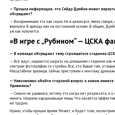
— Прошла информация
,
что Сейду Думбия может вернуть
обсуждают?
— Воспринимаем это как слухи. Но в целом все
,
мягко говоря
,
вернулся. В аренду или на постоянной основе. В общем
,
Думб
уж как получится.
«В игре с „Рубином“ — ЦСКА ф
— В команде обсуждают тему строящегося стадиона ЦС
— Все ждут
,
надеются сыграть на домашнем стадионе как м
смотрим фотографии со стройки. Все
,
кто бывал там
,
отзываю
Масштабное зрелище. Сейчас приступили к монтажу дренажн
— Невозможно обойти стороной вопрос о новом лимите 
Удивились?
— Сильно не удивился
,
потому что когда нет результата
,
я о
менять. Назрели кардинальные меры. Что касается эффекти
её трудно.
Нужно
,
чтобы прошло время. Может
,
и будет толк
,
посмотрим.