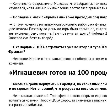
— Конечно
,
не безразлично. Молодцы
,
что забрались так высо
случается
,
хотя именно их поколение заставляет привыкать 
— Последний матч с «Крыльями» тоже проходил под наг
— К тому моменту мы выполнили основную работу на физику
две недели. Поэтому за день до игры была только одна тре
интенсивная. Было полегче. Там и результат другой
(
победа 2
Хватало сил бежать вперёд.
— С самарцами ЦСКА встречаться уже во втором туре. Ка
«
Крылья»?
— Неплохое. Играли в пять защитников
,
от обороны
,
вторым н
команда.
«Игнашевич готов на 100 проц
— Многие игроки вернулись из аренды
,
но серьёзных пр
и не сделал. Нет опасений
,
что ресурса на весь сезон мож
— Нет никаких опасений. Трансферное окно открыто ещё по
появиться новички. Плюс у ЦСКА хорошая скамейка запасных
сыграна и стабильна.