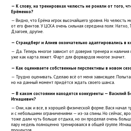
— К слову
,
на тренировках челюсть не роняли от того
,
чт
Ерёменко?
— Видно
,
что Ерёма игрок высочайшего уровня. Но челюсть м
от его финтов. У ЦСКА очень сильная середина поля: Натхо
,
Дзагоев
,
другие.
— Страндберг и Алиев окончательно адаптировались в 
— Да. Теперь многое зависит от доверия тренера и наличия 
уже как карта ляжет. Фарт для форвардов многое значит.
— Как оцениваете собственные перспективы в новом сез
— Трудно оценивать. Сделаю всё от меня зависящее. Попыт
но на данный момент придётся ждать своего шанса.
— В каком состоянии находятся конкуренты — Василий Б
Игнашевич?
— Они
,
как и все
,
в хорошей физической форме. Вася начал т
и с небольшими ограничениями — из-за спины. Но сейчас
,
вро
тоже дали чуть больше отдыха
,
но он проделал очень боль
пару недель полноценно тренировался в общей группе. Игнаш
процентов.