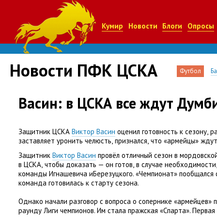
Кумир
Новости
Блоги
Опросы
Новости ПФК ЦСКА
Футбол
Б
Васин: в ЦСКА все ждут Думб
Защитник ЦСКА
Виктор Васин
оценил готовность к сезону
,
р
заставляет уронить челюсть
,
признался
,
что
«
армейцы» ждут
Защитник
Виктор Васин
провёл отличный сезон в мордовской
в ЦСКА
,
чтобы доказать — он готов
,
в случае необходимости
команды Игнашевича иБерезуцкого. «Чемпионат» пообщался 
команда готовилась к старту сезона.
Однако начали разговор с вопроса о сопернике
«
армейцев» 
раунду Лиги чемпионов. Им стала пражская
«
Спарта». Первая