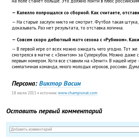
на поле станет больше. Это должно пойти в плюс российски
— Капелло попрощался со сборной. Как считаете
,
отстав
— На старые заслуги никто не смотрит. Футбол такая штука
,
доказывать. Раз нет результата
,
то отставка логична.
— Совсем скоро дебютный матч сезона с «Рубином». Как
— В первой игре от всех можно ожидать чего угодно. Тот же
смотрелся в матче с «Зенитом» за Суперкубок. Можно даже 
первым номером. Хотя все ставили на «Зенит». В нашей игре
симпатичная команда
,
много молодых игроков
,
россиян. Дум
Персона:
Виктор Васин
18 июля 2015
• источник:
www.championat.com
Оставить первый комментарий