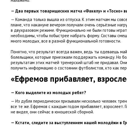
налажено.
— Два первых товарищеских матча
«
Факелу» и «Тосно» в
— Команда только вышла из отпуска. К этим матчам мы совсе
плане
,
что накануне вечером получали очень серьёзные нагр
в двухразовом режиме. Функционально не были готовы играт
необходимы
,
чтобы побыстрее набрать форму. Составы сме
много молодых
,
все в разной функциональной готовности.
Понятно
,
что результат всегда важен
,
ведь ты одеваешь май
болельщики
,
которые приезжали поддержать команду. Но б
результатам этих матчей тренерский штаб не придавал. Он
получить информацию о состоянии футболистов
,
кто как пер
«Ефремов прибавляет
,
взросле
— Кого выделите из молодых ребят?
— Из дубля периодически призывали несколько человек трен
все те же. Ефремов с каждым годом прибавляет
,
взрослеет. 
не видел
,
они сейчас в юношеской сборной.
— Кстати
,
следите за выступлением нашей молодёжи в Г