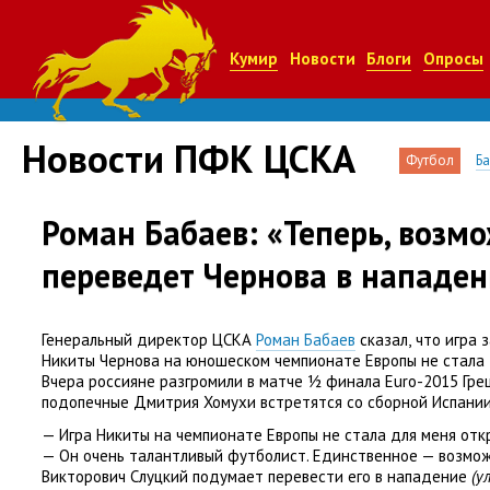
Кумир
Новости
Блоги
Опросы
Новости ПФК ЦСКА
Футбол
Б
Роман Бабаев: «Теперь, возмо
переведет Чернова в нападен
Генеральный директор ЦСКА
Роман Бабаев
сказал
,
что игра 
Никиты Чернова на юношеском чемпионате Европы не стала 
Вчера россияне разгромили в матче ½ финала Euro-2015 Гр
подопечные Дмитрия Хомухи встретятся со сборной Испании
— Игра Никиты на чемпионате Европы не стала для меня откр
— Он очень талантливый футболист. Единственное — возмо
Викторович Слуцкий подумает перевести его в нападение
(у