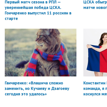
Первый матч сезона в РПЛ —
ЦСКА обыгр
увереннейшая победа ЦСКА.
матче новог
Гончаренко выпустил 11 россиян в
старте
Ганчаренко: «Влашича сложно
Константин 
заменить, но Кучаеву и Дзагоеву
команда, я 
сегодня это удалось»
коснулся мя