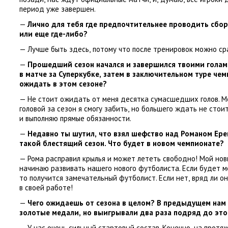
период уже завершен.
—
Лично для тебя где предпочтительнее проводить сбор
или еще где-либо?
— Лучше быть здесь
,
потому что после тренировок можно ср
—
Прошедший сезон начался и завершился твоими голам
в матче за Суперкубке
,
затем в заключительном туре чемп
ожидать в этом сезоне?
— Не стоит ожидать от меня десятка сумасшедших голов. 
головой за сезон я смогу забить
,
но большего ждать не стоит
и выполняю прямые обязанности.
—
Недавно ты шутил
,
что взял шефство над Романом Ер
такой блестящий сезон. Что будет в новом чемпионате?
— Рома расправил крылья и может лететь свободно! Мой нов
начинаю развивать нашего нового футболиста. Если будет м
то получится замечательный футболист. Если нет
,
вряд ли о
в своей работе!
—
Чего ожидаешь от сезона в целом? В предыдущем нам 
золотые медали
,
но выигрывали два раза подряд до эт
— У нас очень сильный стартовый состав. Конечно
,
на протя