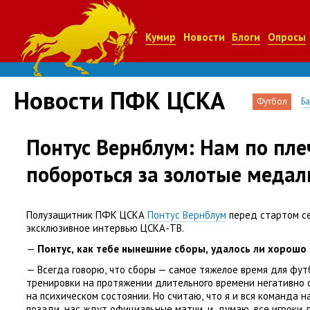
Кумир
Новости
Блоги
Опросы
Новости ПФК ЦСКА
Футбол
Б
Понтус Вернблум: Нам по пле
побороться за золотые медал
Полузащитник ПФК ЦСКА
Понтус Вернблум
перед стартом с
эксклюзивное интервью ЦСКА-ТВ.
—
Понтус
,
как тебе нынешние сборы
,
удалось ли хорошо 
— Всегда говорю
,
что сборы — самое тяжелое время для фут
тренировки на протяжении длительного времени негативно 
на психическом состоянии. Но считаю
,
что я и вся команда 
позади
,
нас ждут официальные матчи
,
и
,
думаю
,
все игроки 