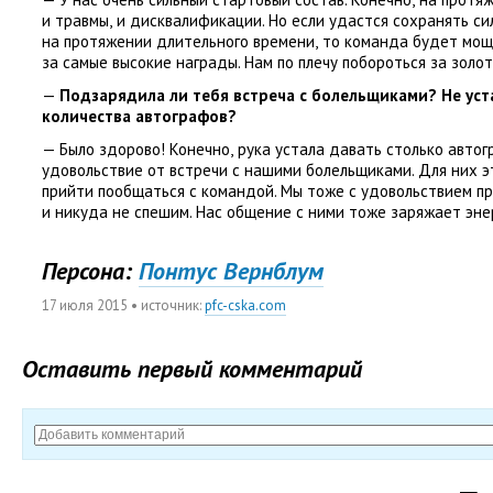
и травмы
,
и дисквалификации. Но если удастся сохранять си
на протяжении длительного времени
,
то команда будет мо
за самые высокие награды. Нам по плечу побороться за золо
—
Подзарядила ли тебя встреча с болельщиками? Не уста
количества автографов?
— Было здорово! Конечно
,
рука устала давать столько авто
удовольствие от встречи с нашими болельщиками. Для них 
прийти пообщаться с командой. Мы тоже с удовольствием п
и никуда не спешим. Нас общение с ними тоже заряжает эне
Персона:
Понтус Вернблум
17 июля 2015
• источник:
pfc-cska.com
Оставить первый комментарий