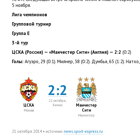
5 ноября.
Лига чемпионов
Групповой турнир
Группа
E
3-й тур
ЦСКА
(
Россия) — «Манчестер Сити»
(
Англия) — 2:2
(0:2)
Голы
:
Агуэро
, 29
(
0:1).
Милнер
, 38
(
0:2).
Думбья
, 65
(
1:2).
Натхо
,
2:2
21 октября,
ЦСКА
Манчестер
Химки
Сити
Москва
Манчестер
21 октября 2014
• источник:
news.sport-express.ru