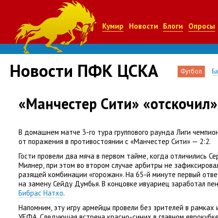
Кумир
Новости
Блоги
Опросы
Новости ПФК ЦСКА
Футбол
Б
«Манчестер Сити» «отскочил»
В домашнем матче 3-го тура группового раунда Лиги чемпио
от поражения в противостоянии с «Манчестер Сити» — 2:2.
Гости провели два мяча в первом тайме
,
когда отличились Се
Милнер
,
при этом во втором случае арбитры не зафиксирова
разящей комбинации
«
горожан». На 65-й минуте первый отв
на замену Сейду Думбья. В концовке ивуариец заработал пе
Бибрас Натхо
.
Напомним
,
эту игру армейцы провели без зрителей в рамках
УЕФА. Следующая встреча красно-синих в главном еврокубке 