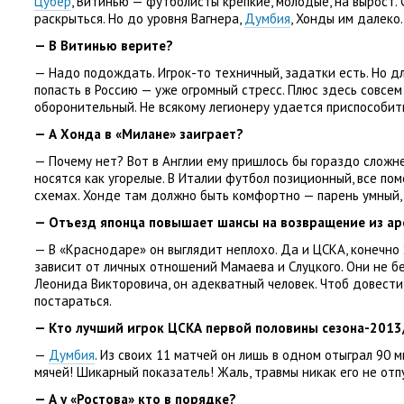
Цубер
, Витинью — футболисты крепкие, молодые, на вырост.
раскрыться. Но до уровня Вагнера,
Думбия
, Хонды им далеко.
— В Витинью верите?
— Надо подождать. Игрок-то техничный, задатки есть. Но д
попасть в Россию — уже огромный стресс. Плюс здесь совсем
оборонительный. Не всякому легионеру удается приспособит
— А Хонда в «Милане» заиграет?
— Почему нет? Вот в Англии ему пришлось бы гораздо сложне
носятся как угорелые. В Италии футбол позиционный, все по
схемах. Хонде там должно быть комфортно — парень умный,
— Отъезд японца повышает шансы на возвращение из а
— В «Краснодаре» он выглядит неплохо. Да и ЦСКА, конечно ж
зависит от личных отношений Мамаева и Слуцкого. Они не бе
Леонида Викторовича, он адекватный человек. Чтоб довести 
постараться.
— Кто лучший игрок ЦСКА первой половины сезона-2013
—
Думбия
. Из своих 11 матчей он лишь в одном отыграл 90 м
мячей! Шикарный показатель! Жаль, травмы никак его не отп
— А у «Ростова» кто в порядке?