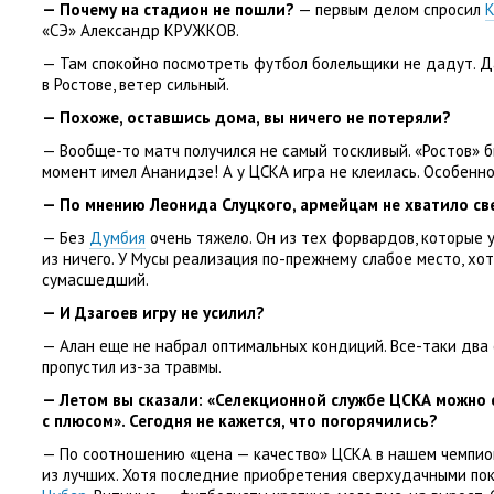
— Почему на стадион не пошли?
— первым делом спросил
К
«СЭ»
Александр КРУЖКОВ.
— Там спокойно посмотреть футбол болельщики не дадут. Д
в Ростове, ветер сильный.
— Похоже, оставшись дома, вы ничего не потеряли?
— Вообще-то матч получился не самый тоскливый. «Ростов» б
момент имел Ананидзе! А у ЦСКА игра не клеилась. Особенно
— По мнению Леонида Слуцкого, армейцам не хватило св
— Без
Думбия
очень тяжело. Он из тех форвардов, которые 
из ничего. У Мусы реализация по-прежнему слабое место, хо
сумасшедший.
— И Дзагоев игру не усилил?
— Алан еще не набрал оптимальных кондиций. Все-таки два 
пропустил из-за травмы.
— Летом вы сказали: «Селекционной службе ЦСКА можно 
с плюсом». Сегодня не кажется, что погорячились?
— По соотношению «цена — качество» ЦСКА в нашем чемпио
из лучших. Хотя последние приобретения сверхудачными по