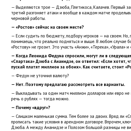
— Выделяются трое — Дзюба, Плетикоса, Калачев. Первый за
третий разгоняет атаки и вообще в каждом матче проделы
черновой работы.
— «Ростов» сейчас на своем месте?
— Если судить по бюджету, подбору игроков — на своем. Но, 
понимаешь, что реально подняться и выше. В любом случае 
«Ростову» не грозит. Это участь «Анжи», «Терека», «Урала» и 
— Когда Леонида Федуна спросили, могут ли в следующе
«Спартака» Дзюба с Ананидзе, он ответил: «Если хотят, 
пускай платят миллион за обоих». Как считаете, стоит «
— Федун не уточнил валюту?
— Нет. Поэтому предлагаю рассмотреть все варианты.
— Выкладывать за один матч миллион долларов или евро не 
речь о рублях — тогда можно.
— Почему «вдруг»?
— Слишком маленькая сумма. Тем более за двоих. Вряд ли «С
прописать такие условия в арендном договоре. Впрочем, клю
Дзюба. А между Ананидзе и Полозом большой разницы не ви