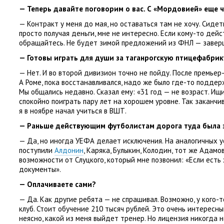
— Теперь давайте поговорим о вас. С «Мордовией» еще 
— Контракт у меня до мая, но оставаться там не хочу. Сидеть
просто получая деньги, мне не интересно. Если кому-то дей
обращайтесь. Не будет зимой предложений из ФНЛ — заверш
— Готовы играть для души за таганрогскую птицефабрик
— Нет. И во второй дивизион точно не пойду. После премьер
А Роме, пока восстанавливался, надо же было где-то поддер
Мы общались недавно. Сказал ему: «31 год — не возраст. Ищ
спокойно поиграть пару лет на хорошем уровне. Так заканчива
я в ноябре начал учиться в ВШТ.
— Раньше действующим футболистам дорога туда была 
— Да, но иногда УЕФА делает исключения. На аналогичных ус
поступили
Алдонин
, Каряка, Булыкин, Колодин, тот же Адамо
возможности от Слуцкого, который мне позвонил: «Если есть
документы».
— Оплачиваете сами?
— Да. Как другие ребята — не спрашивал. Возможно, у кого-т
клуб. Стоит обучение 210 тысяч рублей. Это очень интересны
неясно, какой из меня выйдет тренер. Но лицензия никогда 