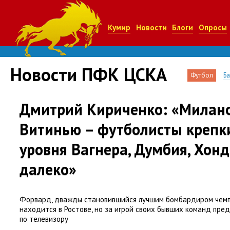
Кумир
Новости
Блоги
Опросы
Новости ПФК ЦСКА
Футбол
Б
Дмитрий Кириченко: «Миланов
Витинью – футболисты крепки
уровня Вагнера, Думбия, Хон
далеко»
Форвард, дважды становившийся лучшим бомбардиром чемпи
находится в Ростове, но за игрой своих бывших команд пре
по телевизору