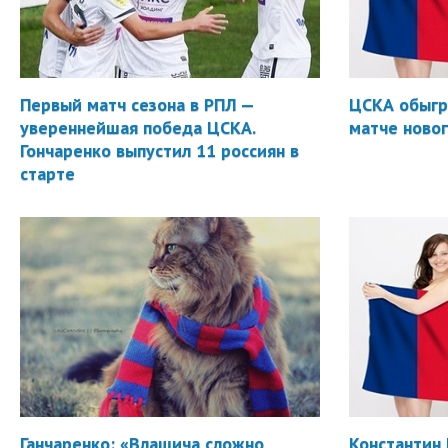
Первый матч сезона в РПЛ —
ЦСКА обыгр
увереннейшая победа ЦСКА.
матче новог
Гончаренко выпустил 11 россиян в
старте
Ганчаренко: «Влашича сложно
Константин 