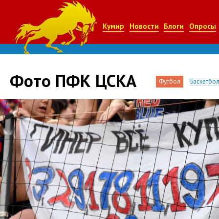
Кумир
Новости
Блоги
Опросы
Фото ПФК ЦСКА
Футбол
Баскетбо