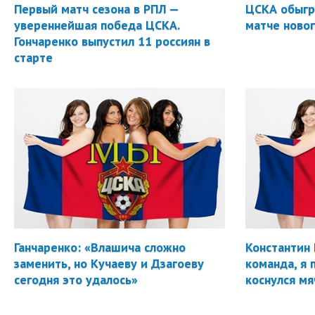
Первый матч сезона в РПЛ —
ЦСКА обыгр
увереннейшая победа ЦСКА.
матче новог
Гончаренко выпустил 11 россиян в
старте
Ганчаренко: «Влашича сложно
Константин 
заменить, но Кучаеву и Дзагоеву
команда, я 
сегодня это удалось»
коснулся мя