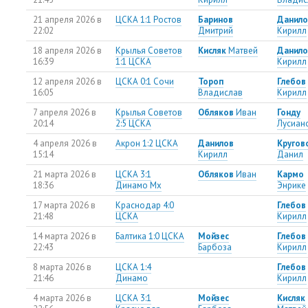
21 апреля 2026 в
ЦСКА 1:1 Ростов
Баринов
Данило
22:02
Дмитрий
Кирилл
18 апреля 2026 в
Крылья Советов
Кисляк
Матвей
Данило
16:39
1:1 ЦСКА
Кирилл
12 апреля 2026 в
ЦСКА 0:1 Сочи
Тороп
Глебов
16:05
Владислав
Кирилл
7 апреля 2026 в
Крылья Советов
Обляков
Иван
Гонду
20:14
2:5 ЦСКА
Лусиан
4 апреля 2026 в
Акрон 1:2 ЦСКА
Данилов
Кругов
15:14
Кирилл
Данил
21 марта 2026 в
ЦСКА 3:1
Обляков
Иван
Кармо
18:36
Динамо Мх
Энрике
17 марта 2026 в
Краснодар 4:0
Глебов
21:48
ЦСКА
Кирилл
14 марта 2026 в
Балтика 1:0 ЦСКА
Мойзес
Глебов
22:43
Барбоза
Кирилл
8 марта 2026 в
ЦСКА 1:4
Глебов
21:46
Динамо
Кирилл
4 марта 2026 в
ЦСКА 3:1
Мойзес
Кисляк