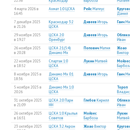
22:56
Краснодар
Барбоза
Матвей
4 марта 2026 в
Ахмат 1:0 ЦСКА
Рейс
Матеус
Кругов
16:45
Данил
7 декабря 2025
Краснодар 3:2
Дивеев
Игорь
Гаич
Ми
в 21:26
ЦСКА
29 ноября 2025
ЦСКА 2:0
Дивеев
Игорь
Обляко
в 19:27
Оренбург
Иван
26 ноября 2025
ЦСКА 2:1(5:4)
Попович
Матия
Жоао
в 20:28
Динамо Мх
Виктор
22 ноября 2025
Спартак 1:0
Лукин
Матвей
Мойзес
в 18:52
ЦСКА
Барбоз
8 ноября 2025 в
Динамо Мх 0:1
Дивеев
Игорь
Гаич
Ми
18:36
ЦСКА
5 ноября 2025 в
Динамо Мх 1:0
Тороп
20:26
ЦСКА
Владис
31 октября 2025
ЦСКА 2:0 Пари
Глебов
Кирилл
Обляко
в 21:09
НН
Иван
26 октября 2025
ЦСКА 1:0 Крылья
Мойзес
Лукин
в 16:51
Советов
Барбоза
Матвей
23 октября 2025
ЦСКА 3:2 Акрон
Жоао
Виктор
Кругов