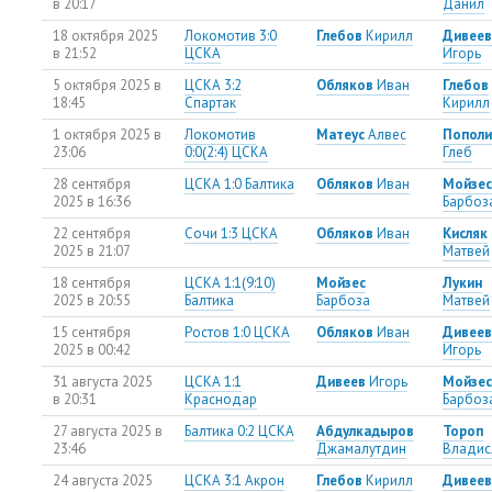
в 20:17
Данил
18 октября 2025
Локомотив 3:0
Глебов
Кирилл
Дивеев
в 21:52
ЦСКА
Игорь
5 октября 2025 в
ЦСКА 3:2
Обляков
Иван
Глебов
18:45
Спартак
Кирилл
1 октября 2025 в
Локомотив
Матеус
Алвес
Пополи
23:06
0:0(2:4) ЦСКА
Глеб
28 сентября
ЦСКА 1:0 Балтика
Обляков
Иван
Мойзес
2025 в 16:36
Барбоз
22 сентября
Сочи 1:3 ЦСКА
Обляков
Иван
Кисляк
2025 в 21:07
Матвей
18 сентября
ЦСКА 1:1(9:10)
Мойзес
Лукин
2025 в 20:55
Балтика
Барбоза
Матвей
15 сентября
Ростов 1:0 ЦСКА
Обляков
Иван
Дивеев
2025 в 00:42
Игорь
31 августа 2025
ЦСКА 1:1
Дивеев
Игорь
Мойзес
в 20:31
Краснодар
Барбоз
27 августа 2025 в
Балтика 0:2 ЦСКА
Абдулкадыров
Тороп
23:46
Джамалутдин
Владис
24 августа 2025
ЦСКА 3:1 Акрон
Глебов
Кирилл
Дивеев