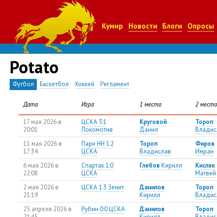
Кумир
Новости
Блоги
Опросы
Potato
Футбол
Баскетбол
Хоккей
Регламент
Дата
Игра
1 место
2 место
17 мая 2026 в
ЦСКА 3:1
Круговой
Тороп
20:01
Локомотив
Данил
Владис
11 мая 2026 в
Пари НН 1:2
Тороп
Фиров
17:34
ЦСКА
Владислав
Имран
6 мая 2026 в
Спартак 1:0
Глебов
Кирилл
Кисляк
22:08
ЦСКА
Матвей
2 мая 2026 в
ЦСКА 1:3 Зенит
Данилов
Тороп
21:19
Кирилл
Владис
25 апреля 2026 в
Рубин 0:0 ЦСКА
Данилов
Тороп
21:45
Кирилл
Владис