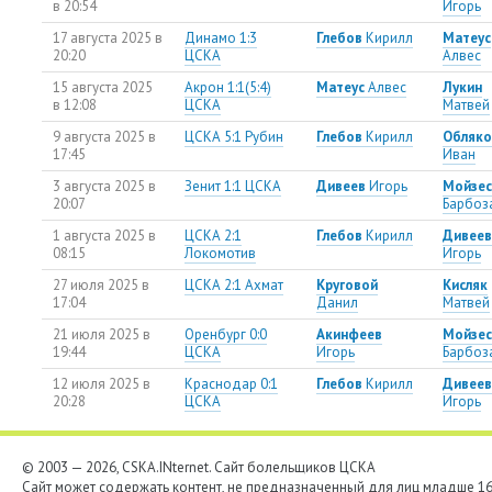
в 20:54
Игорь
17 августа 2025 в
Динамо 1:3
Глебов
Кирилл
Матеус
20:20
ЦСКА
Алвес
15 августа 2025
Акрон 1:1(5:4)
Матеус
Алвес
Лукин
в 12:08
ЦСКА
Матвей
9 августа 2025 в
ЦСКА 5:1 Рубин
Глебов
Кирилл
Обляко
17:45
Иван
3 августа 2025 в
Зенит 1:1 ЦСКА
Дивеев
Игорь
Мойзес
20:07
Барбоз
1 августа 2025 в
ЦСКА 2:1
Глебов
Кирилл
Дивеев
08:15
Локомотив
Игорь
27 июля 2025 в
ЦСКА 2:1 Ахмат
Круговой
Кисляк
17:04
Данил
Матвей
21 июля 2025 в
Оренбург 0:0
Акинфеев
Мойзес
19:44
ЦСКА
Игорь
Барбоз
12 июля 2025 в
Краснодар 0:1
Глебов
Кирилл
Дивеев
20:28
ЦСКА
Игорь
© 2003 — 2026, CSKA.INternet. Cайт болельщиков ЦСКА
Сайт может содержать контент, не предназначенный для лиц младше 16-