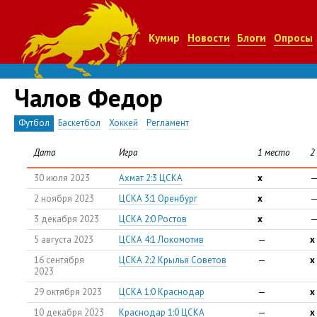
Кумир
Новости
Блоги
Опросы
Чалов Федор
Футбол
Баскетбол
Хоккей
Регламент
Дата
Игра
1 место
2
30 июля 2023
Ахмат 2:3 ЦСКА
x
2 ноября 2023
ЦСКА 3:1 Оренбург
x
3 декабря 2023
ЦСКА 2:0 Ростов
x
5 августа 2023
ЦСКА 4:1 Локомотив
—
x
16 сентября
ЦСКА 2:2 Крылья Советов
—
x
2023
29 октября 2023
ЦСКА 1:0 Краснодар
—
x
10 декабря 2023
Краснодар 1:0 ЦСКА
—
x