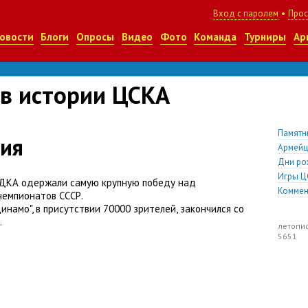
Вход с паролем
•
Прос
овости
Блоги
Опросы
Видео
Фото
Команда
Турниры
Ар
 в истории ЦСКА
Памятн
ия
Армей
Дни ро
Игры Ц
ДКА одержали самую крупную победу над
Коммен
чемпионатов СССР.
намо", в присутствии 70000 зрителей, закончился со
.
летопи
5651