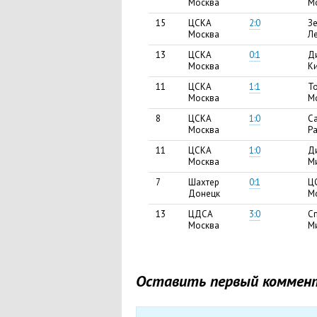
Москва
М
15
ЦСКА
2:0
З
Москва
Л
13
ЦСКА
0:1
Д
Москва
К
11
ЦСКА
1:1
Т
Москва
М
8
ЦСКА
1:0
С
Москва
Р
11
ЦСКА
1:0
Д
Москва
М
7
Шахтер
0:1
Ц
Донецк
М
13
ЦДCА
3:0
Сп
Москва
М
Оставить первый коммен