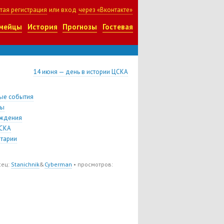
тая регистрация
или вход
через «Вконтакте»
мейцы
История
Прогнозы
Гостевая
14 июня — день в истории ЦСКА
ые события
цы
ждения
СКА
тарии
сец:
Stanichnik
&
Cyberman
• просмотров: