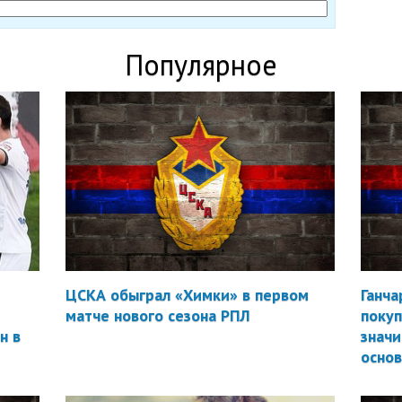
Популярное
ЦСКА обыграл «Химки» в первом
Ганча
матче нового сезона РПЛ
покуп
н в
значи
осно