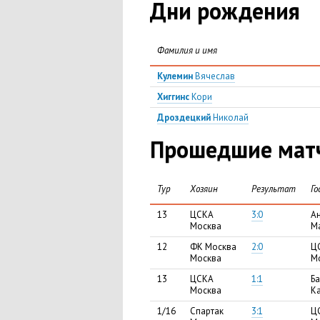
Дни рождения
Фамилия и имя
Кулемин
Вячеслав
Хиггинс
Кори
Дроздецкий
Николай
Прошедшие матч
Тур
Хозяин
Результат
Го
13
ЦСКА
3:0
А
Москва
М
12
ФК Москва
2:0
Ц
Москва
М
13
ЦСКА
1:1
Ба
Москва
К
1/16
Спартак
3:1
Ц