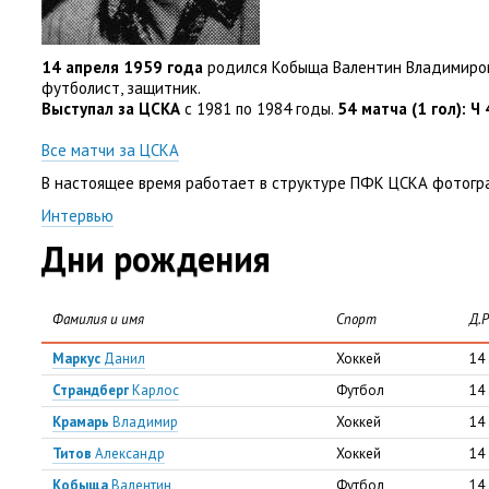
14 апреля 1959 года
родился Кобыща Валентин Владимиров
футболист
,
защитник.
Выступал за ЦСКА
с 1981 по 1984 годы.
54 матча
(
1 гол): Ч
Все матчи за ЦСКА
В настоящее время работает в структуре ПФК ЦСКА фотогр
Интервью
Дни рождения
Фамилия и имя
Спорт
Д.Р
Маркус
Данил
Хоккей
14
Страндберг
Карлос
Футбол
14
Крамарь
Владимир
Хоккей
14
Титов
Александр
Хоккей
14
Кобыща
Валентин
Футбол
14