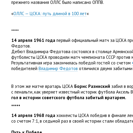
прежнего названия ОЛЛС было написано ОППВ.
«
ОЛЛС — ЦСКА: путь длиной в 100 лет
«
*****
14 апреля 1961 года
первый официальный матч за ЦСКА про
Федотов.
Дебют Владимира Федотова состоялся в столице Армянской
футболисты ЦСКА проводили матч чемпионата СССР против 
Результативная игра закончилась победой гостей со счетом
победителей
Владимир Федотов
отличился двумя забитыми 
В этом же матче вратарь ЦСКА
Борис Разинский
забил в во
с пенальти
,
как уверяет известный историк футбола Аксель 
гол в истории советского футбола забитый вратарем.
*****
14 апреля 1968 года
хоккеисты ЦСКА победив в финале ле
со счетом 7:1
,
в седьмой раз в своей истории стали обладат
Путь к Победе.