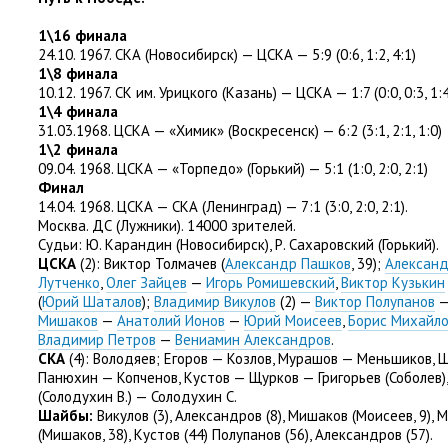
1\16 финала
24.10. 1967. СКА
(
Новосибирск) — ЦСКА — 5:9
(
0:6
,
1:2
,
4:1)
1\8 финала
10.12. 1967. СК им. Урицкого
(
Казань) — ЦСКА — 1:7
(
0:0
,
0:3
,
1:4
1\4 финала
31.03.1968. ЦСКА — «Химик»
(
Воскресенск) — 6:2
(
3:1
,
2:1
,
1:0)
1\2 финала
09.04. 1968. ЦСКА — «Торпедо»
(
Горький) — 5:1
(
1:0
,
2:0
,
2:1)
Финал
14.04. 1968. ЦСКА — СКА
(
Ленинград) — 7:1
(
3:0
,
2:0
,
2:1).
Москва. ДС
(
Лужники). 14000 зрителей.
Судьи: Ю. Карандин
(
Новосибирск), Р. Сахаровский
(
Горький).
ЦСКА
(2): Виктор Толмачев
(
Александр Пашков
,
39);
Александ
Лутченко
,
Олег Зайцев
—
Игорь Ромишевский
,
Виктор Кузькин
(
Юрий Шаталов
);
Владимир Викулов
(
2) —
Виктор Полупанов
Мишаков
—
Анатолий Ионов
—
Юрий Моисеев
,
Борис Михайл
Владимир Петров
—
Вениамин Александров
.
СКА
(
4): Володяев; Егоров — Козлов
,
Мурашов — Меньшиков
,
Ш
Панюхин — Копченов
,
Кустов — Щурков — Григорьев
(
Соболев)
(
Солодухин В.) — Солодухин С.
Шайбы:
Викулов
(
3), Александров
(
8), Мишаков
(
Моисеев
,
9), 
(
Мишаков
,
38), Кустов
(
44) Полупанов
(
56), Александров
(
57).