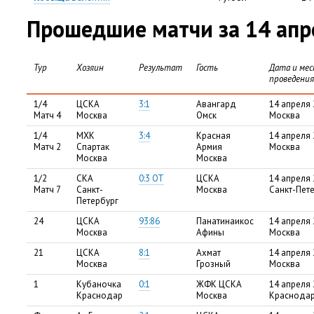
Прошедшие матчи за 14 апр
Тур
Хозяин
Результат
Гость
Дата и ме
проведения
1/4
ЦСКА
3:1
Авангард
14 апреля 
Матч 4
Москва
Омск
Москва
1/4
МХК
3:4
Красная
14 апреля 
Матч 2
Спартак
Армия
Москва
Москва
Москва
1/2
СКА
0:3 ОТ
ЦСКА
14 апреля 
Матч 7
Санкт-
Москва
Санкт-Пет
Петербург
24
ЦСКА
93:86
Панатинаикос
14 апреля 
Москва
Афины
Москва
21
ЦСКА
8:1
Ахмат
14 апреля 
Москва
Грозный
Москва
1
Кубаночка
0:1
ЖФК ЦСКА
14 апреля 
Краснодар
Москва
Краснода