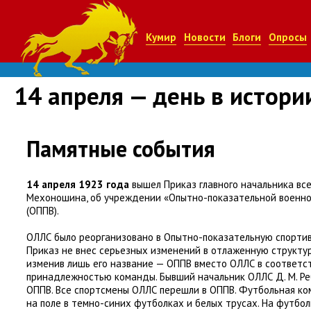
Кумир
Новости
Блоги
Опросы
14 апреля — день в истор
Памятные события
14 апреля 1923 года
вышел Приказ главного начальника вс
Мехоношина
,
об учреждении
«
Опытно-показательной военн
(
ОППВ).
ОЛЛС было реорганизовано в Опытно-показательную спортив
Приказ не внес серьезных изменений в отлаженную структур
изменив лишь его название — ОППВ вместо ОЛЛС в соответс
принадлежностью команды. Бывший начальник ОЛЛС Д. М. Ре
ОППВ. Все спортсмены ОЛЛС перешли в ОППВ. Футбольная к
на поле в темно-синих футболках и белых трусах. На футбол